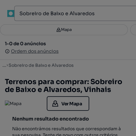
1
Mapa
Mapa
Filtros
Guardar pesquisa
2
1-0 de 0 anúncios
1-0 de 0 anúncios
Ordenar
Ordem dos anúncios
Ordem dos anúncios
...
Sobreiro de Baixo e Alvaredos
Terrenos para comprar: Sobreiro
de Baixo e Alvaredos, Vinhais
Ver Mapa
Nenhum resultado encontrado
Não encontrámos resultados que correspondam à
sua pesquisa. Tente de novo com outros critérios