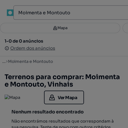
1
Mapa
Mapa
Filtros
Guardar pesquisa
2
1-0 de 0 anúncios
1-0 de 0 anúncios
Ordenar
Ordem dos anúncios
Ordem dos anúncios
...
Moimenta e Montouto
Terrenos para comprar: Moimenta
e Montouto, Vinhais
Ver Mapa
Nenhum resultado encontrado
Não encontrámos resultados que correspondam à
sua pesquisa. Tente de novo com outros critérios