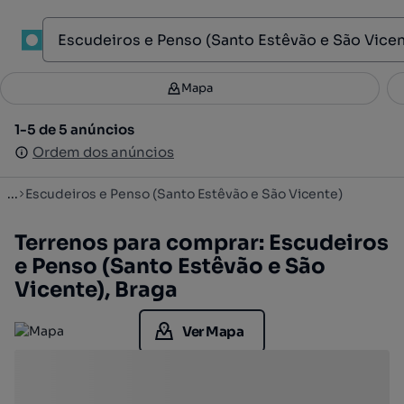
1
Mapa
Mapa
Filtros
Guardar pesquisa
2
1-5 de 5 anúncios
1-5 de 5 anúncios
Ordenar
Ordem dos anúncios
Ordem dos anúncios
...
Escudeiros e Penso (Santo Estêvão e São Vicente)
Terrenos para comprar: Escudeiros
e Penso (Santo Estêvão e São
Vicente), Braga
Ver Mapa