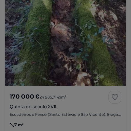
170 000 €
24 285,71 €/m²
Quinta do seculo XVll.
Escudeiros e Penso (Santo Estêvão e São Vicente), Braga, Braga
7 m²
Preço por metro quadrado