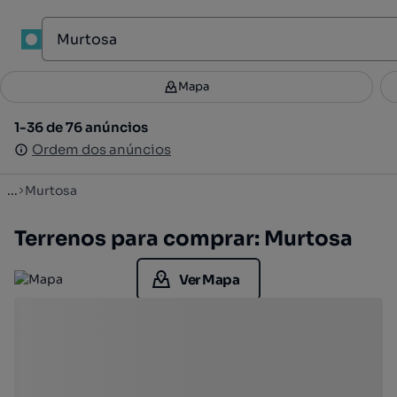
1
Mapa
Mapa
Filtros
Guardar pesquisa
2
1-36 de 76 anúncios
1-36 de 76 anúncios
Ordenar
Ordem dos anúncios
Ordem dos anúncios
...
Murtosa
Terrenos para comprar: Murtosa
Ver Mapa