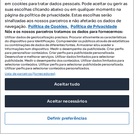
em cookies para tratar dados pessoais. Pode aceitar ou gerir as
suas escolhas clicando abaixo ou em qualquer momento na
página da política de privacidade. Estas escolhas serão
sinalizadas aos nossos parceiros e não afetarão os dados de
navegação.
Política de Cookies,
Política de Privacidade
Nós e os nossos parceiros tratamos os dados para fornecermos:
Utilizar dados de geolocalização precisos. Procurar ativamente as características
do dispositivo para identificação. Compreender os públicos através de estatísticas
ou combinações de dados de diferentes fontes. Armazenar e/ou aceder a
informações num dispositivo. Medir o desempenho da publicidade. Criar perfis
para personalizar conteúdos. Criar perfis para publicidade personalizada.
Desenvolver e melhorar serviços. Utilizar dados limitados para selecionar
publicidade. Medir o desempenho dos conteúdos. Utilizar dados limitados para
selecionar conteúdos. Utilizar perfis para selecionar publicidade personalizada.
Utilizar perfis para selecionar conteúdos personalizados.
Lista de parceiros (fornecedores)
Aceitar tudo
93 000 €
99,57 €/m²
Aceitar necessários
Terreno a 500mts da praia em zona tranquila -
2,5Km Torreira
Definir preferências
Torreira, Murtosa, Aveiro