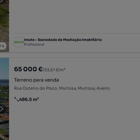
Imate - Sociedade de Mediação Imobiliária
Profissional
/
4
65 000 €
133,61 €/m²
Terreno para venda
Rua Outeiro do Pisco, Murtosa, Murtosa, Aveiro
486.5 m²
Preço por metro quadrado