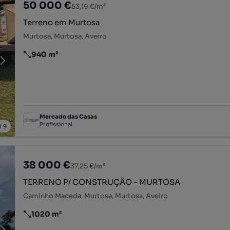
50 000 €
53,19 €/m²
Terreno em Murtosa
Murtosa, Murtosa, Aveiro
940 m²
Preço por metro quadrado
Mercado das Casas
Profissional
/
9
38 000 €
37,25 €/m²
TERRENO P/ CONSTRUÇÃO - MURTOSA
Caminho Maceda, Murtosa, Murtosa, Aveiro
1020 m²
Preço por metro quadrado