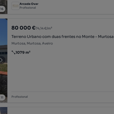
Arcada Ovar
Profissional
/
16
80 000 €
74,14 €/m²
Terreno Urbano com duas frentes no Monte - Murtosa
Murtosa, Murtosa, Aveiro
1079 m²
Preço por metro quadrado
Profissional
/
11