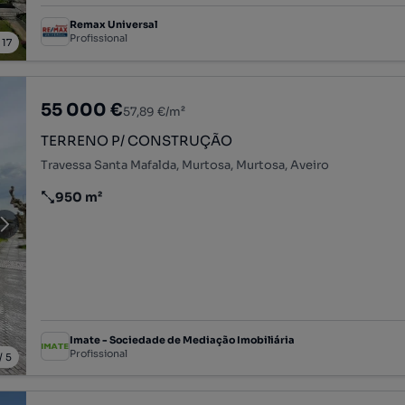
Remax Universal
Profissional
/
17
55 000 €
57,89 €/m²
TERRENO P/ CONSTRUÇÃO
Travessa Santa Mafalda, Murtosa, Murtosa, Aveiro
950 m²
Preço por metro quadrado
Imate - Sociedade de Mediação Imobiliária
Profissional
/
5