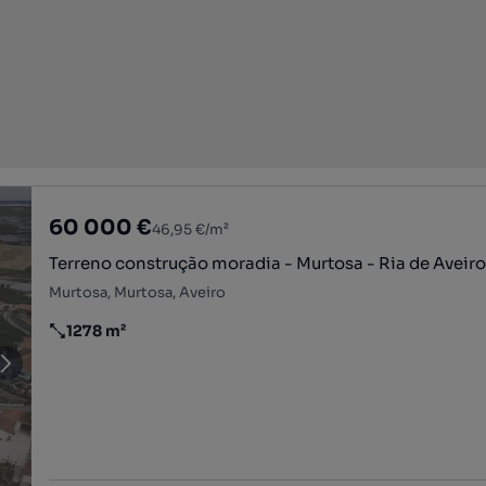
60 000 €
46,95 €/m²
Terreno construção moradia - Murtosa - Ria de Aveir
Murtosa, Murtosa, Aveiro
1278 m²
Preço por metro quadrado