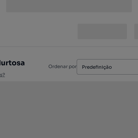
Murtosa
Ordenar por
Predefinição
s?