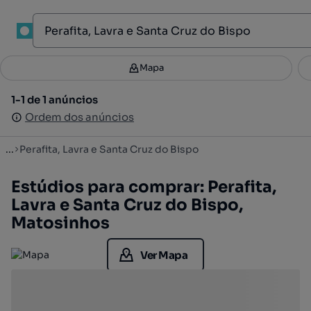
1
Mapa
Mapa
Filtros
Guardar pesquisa
2
1-1 de 1 anúncios
1-1 de 1 anúncios
Ordenar
Ordem dos anúncios
Ordem dos anúncios
...
Perafita, Lavra e Santa Cruz do Bispo
Estúdios para comprar: Perafita,
Lavra e Santa Cruz do Bispo,
Matosinhos
Ver Mapa