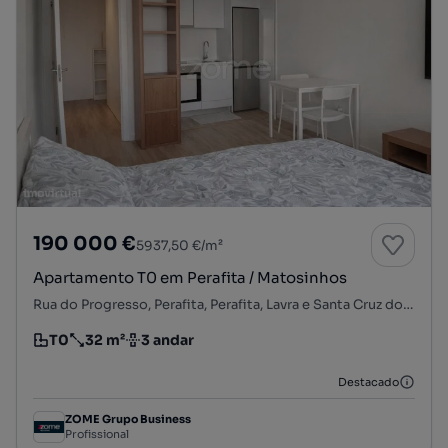
190 000 €
5937,50 €/m²
Apartamento T0 em Perafita / Matosinhos
Rua do Progresso, Perafita, Perafita, Lavra e Santa Cruz do Bispo, Matosinhos, Porto
T0
32 m²
3 andar
Tipologia
Preço por metro quadrado
Andar
Destacado
ZOME Grupo Business
Profissional