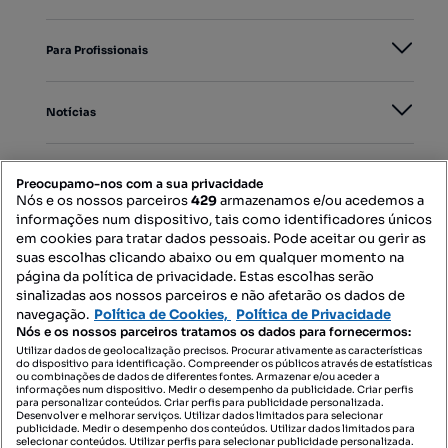
Para Profissionais
Notícias
PORTAIS
Preocupamo-nos com a sua privacidade
Nós e os nossos parceiros
429
armazenamos e/ou acedemos a
informações num dispositivo, tais como identificadores únicos
Mapa do Site
em cookies para tratar dados pessoais. Pode aceitar ou gerir as
suas escolhas clicando abaixo ou em qualquer momento na
página da política de privacidade. Estas escolhas serão
sinalizadas aos nossos parceiros e não afetarão os dados de
Contacte-nos
navegação.
Política de Cookies,
Política de Privacidade
Nós e os nossos parceiros tratamos os dados para fornecermos:
Utilizar dados de geolocalização precisos. Procurar ativamente as características
do dispositivo para identificação. Compreender os públicos através de estatísticas
SIGA-NOS:
ou combinações de dados de diferentes fontes. Armazenar e/ou aceder a
informações num dispositivo. Medir o desempenho da publicidade. Criar perfis
para personalizar conteúdos. Criar perfis para publicidade personalizada.
Desenvolver e melhorar serviços. Utilizar dados limitados para selecionar
publicidade. Medir o desempenho dos conteúdos. Utilizar dados limitados para
selecionar conteúdos. Utilizar perfis para selecionar publicidade personalizada.
DESCARREGAR NA: