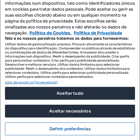
informações num dispositivo, tais como identificadores únicos
Mapa do Site
em cookies para tratar dados pessoais. Pode aceitar ou gerir as
suas escolhas clicando abaixo ou em qualquer momento na
página da política de privacidade. Estas escolhas serão
sinalizadas aos nossos parceiros e não afetarão os dados de
Contacte-nos
navegação.
Política de Cookies,
Política de Privacidade
Nós e os nossos parceiros tratamos os dados para fornecermos:
Utilizar dados de geolocalização precisos. Procurar ativamente as características
do dispositivo para identificação. Compreender os públicos através de estatísticas
SIGA-NOS:
ou combinações de dados de diferentes fontes. Armazenar e/ou aceder a
informações num dispositivo. Medir o desempenho da publicidade. Criar perfis
para personalizar conteúdos. Criar perfis para publicidade personalizada.
Desenvolver e melhorar serviços. Utilizar dados limitados para selecionar
publicidade. Medir o desempenho dos conteúdos. Utilizar dados limitados para
selecionar conteúdos. Utilizar perfis para selecionar publicidade personalizada.
DESCARREGAR NA:
Utilizar perfis para selecionar conteúdos personalizados.
Lista de parceiros (fornecedores)
Aceitar tudo
Aceitar necessários
© 2026 Imovirtual.com, OLX Portugal, S.A.
TERMOS DE UTILIZAÇÃO
Definir preferências
POLÍTICA DE PRIVACIDADE
CONFIGURAÇÕES DE PRIVACIDADE