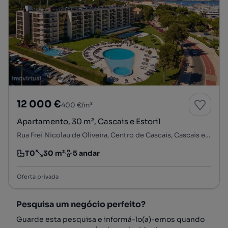
12 000 €
400 €/m²
Apartamento, 30 m², Cascais e Estoril
Rua Frei Nicolau de Oliveira, Centro de Cascais, Cascais e Estoril, Cascais, Lisboa
T0
30 m²
5 andar
Tipologia
Preço por metro quadrado
Andar
Oferta privada
Pesquisa um negócio perfeito?
Guarde esta pesquisa e informá-lo(a)-emos quando