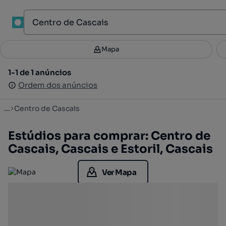
1
Mapa
Mapa
Filtros
Guardar pesquisa
2
1-1 de 1 anúncios
1-1 de 1 anúncios
Ordenar
Ordem dos anúncios
Ordem dos anúncios
...
Centro de Cascais
Estúdios para comprar: Centro de
Cascais, Cascais e Estoril, Cascais
Ver Mapa