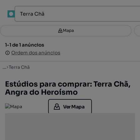
1
Mapa
Mapa
Filtros
Guardar pesquisa
2
1-1 de 1 anúncios
1-1 de 1 anúncios
Ordenar
Ordem dos anúncios
Ordem dos anúncios
...
Terra Chã
Estúdios para comprar: Terra Chã,
Angra do Heroísmo
Ver Mapa