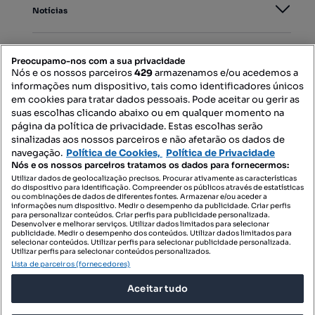
Notícias
PORTAIS
Preocupamo-nos com a sua privacidade
Nós e os nossos parceiros
429
armazenamos e/ou acedemos a
informações num dispositivo, tais como identificadores únicos
Mapa do Site
em cookies para tratar dados pessoais. Pode aceitar ou gerir as
suas escolhas clicando abaixo ou em qualquer momento na
página da política de privacidade. Estas escolhas serão
sinalizadas aos nossos parceiros e não afetarão os dados de
Contacte-nos
navegação.
Política de Cookies,
Política de Privacidade
Nós e os nossos parceiros tratamos os dados para fornecermos:
Utilizar dados de geolocalização precisos. Procurar ativamente as características
do dispositivo para identificação. Compreender os públicos através de estatísticas
SIGA-NOS:
ou combinações de dados de diferentes fontes. Armazenar e/ou aceder a
informações num dispositivo. Medir o desempenho da publicidade. Criar perfis
para personalizar conteúdos. Criar perfis para publicidade personalizada.
Desenvolver e melhorar serviços. Utilizar dados limitados para selecionar
publicidade. Medir o desempenho dos conteúdos. Utilizar dados limitados para
selecionar conteúdos. Utilizar perfis para selecionar publicidade personalizada.
DESCARREGAR NA:
Utilizar perfis para selecionar conteúdos personalizados.
Lista de parceiros (fornecedores)
Aceitar tudo