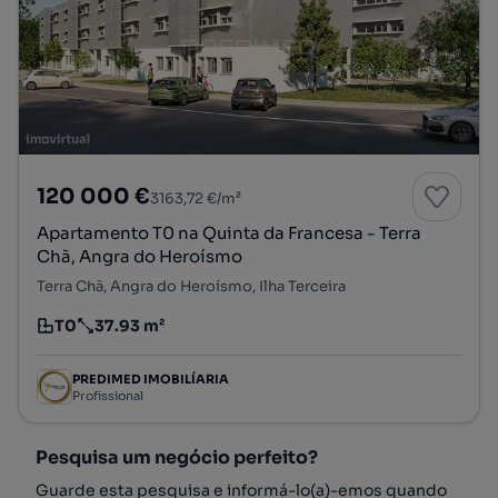
120 000 €
3163,72 €/m²
Apartamento T0 na Quinta da Francesa - Terra
Chã, Angra do Heroísmo
Terra Chã, Angra do Heroísmo, Ilha Terceira
T0
37.93 m²
Tipologia
Preço por metro quadrado
PREDIMED IMOBILÍARIA
Profissional
Pesquisa um negócio perfeito?
Guarde esta pesquisa e informá-lo(a)-emos quando