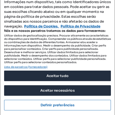
informações num dispositivo, tais como identificadores únicos
Mapa do Site
em cookies para tratar dados pessoais. Pode aceitar ou gerir as
suas escolhas clicando abaixo ou em qualquer momento na
página da política de privacidade. Estas escolhas serão
sinalizadas aos nossos parceiros e não afetarão os dados de
Contacte-nos
navegação.
Política de Cookies,
Política de Privacidade
Nós e os nossos parceiros tratamos os dados para fornecermos:
Utilizar dados de geolocalização precisos. Procurar ativamente as características
do dispositivo para identificação. Compreender os públicos através de estatísticas
SIGA-NOS:
ou combinações de dados de diferentes fontes. Armazenar e/ou aceder a
informações num dispositivo. Medir o desempenho da publicidade. Criar perfis
para personalizar conteúdos. Criar perfis para publicidade personalizada.
Desenvolver e melhorar serviços. Utilizar dados limitados para selecionar
publicidade. Medir o desempenho dos conteúdos. Utilizar dados limitados para
selecionar conteúdos. Utilizar perfis para selecionar publicidade personalizada.
DESCARREGAR NA:
Utilizar perfis para selecionar conteúdos personalizados.
Lista de parceiros (fornecedores)
Aceitar tudo
Aceitar necessários
© 2026 Imovirtual.com, OLX Portugal, S.A.
TERMOS DE UTILIZAÇÃO
Definir preferências
POLÍTICA DE PRIVACIDADE
CONFIGURAÇÕES DE PRIVACIDADE