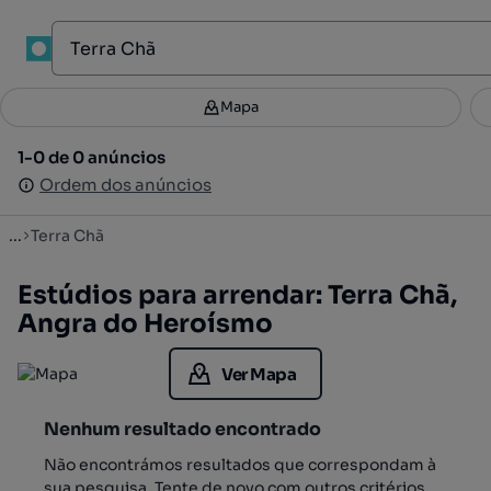
1
Mapa
Mapa
Filtros
Guardar pesquisa
3
1-0 de 0 anúncios
1-0 de 0 anúncios
Ordenar
Ordem dos anúncios
Ordem dos anúncios
...
Terra Chã
Estúdios para arrendar: Terra Chã,
Angra do Heroísmo
Ver Mapa
Nenhum resultado encontrado
Não encontrámos resultados que correspondam à
sua pesquisa. Tente de novo com outros critérios