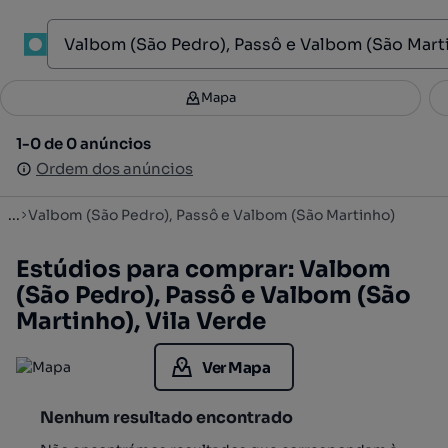
1
Mapa
Mapa
Filtros
Guardar pesquisa
2
1-0 de 0 anúncios
1-0 de 0 anúncios
Ordenar
Ordem dos anúncios
Ordem dos anúncios
...
Valbom (São Pedro), Passô e Valbom (São Martinho)
Estúdios para comprar: Valbom
(São Pedro), Passô e Valbom (São
Martinho), Vila Verde
Ver Mapa
Nenhum resultado encontrado