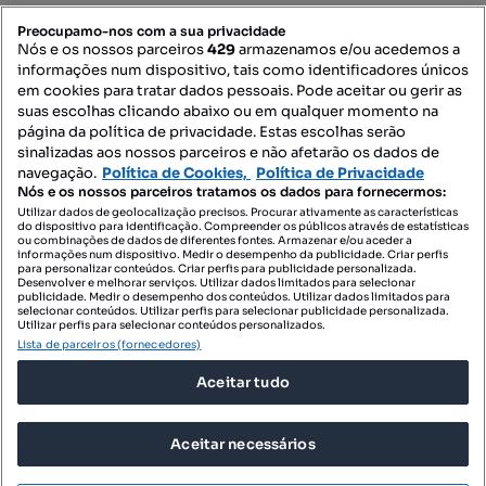
PORTAIS
Preocupamo-nos com a sua privacidade
Nós e os nossos parceiros
429
armazenamos e/ou acedemos a
informações num dispositivo, tais como identificadores únicos
Mapa do Site
em cookies para tratar dados pessoais. Pode aceitar ou gerir as
suas escolhas clicando abaixo ou em qualquer momento na
página da política de privacidade. Estas escolhas serão
sinalizadas aos nossos parceiros e não afetarão os dados de
Contacte-nos
navegação.
Política de Cookies,
Política de Privacidade
Nós e os nossos parceiros tratamos os dados para fornecermos:
Utilizar dados de geolocalização precisos. Procurar ativamente as características
do dispositivo para identificação. Compreender os públicos através de estatísticas
SIGA-NOS:
ou combinações de dados de diferentes fontes. Armazenar e/ou aceder a
informações num dispositivo. Medir o desempenho da publicidade. Criar perfis
para personalizar conteúdos. Criar perfis para publicidade personalizada.
Desenvolver e melhorar serviços. Utilizar dados limitados para selecionar
publicidade. Medir o desempenho dos conteúdos. Utilizar dados limitados para
selecionar conteúdos. Utilizar perfis para selecionar publicidade personalizada.
DESCARREGAR NA:
Utilizar perfis para selecionar conteúdos personalizados.
Lista de parceiros (fornecedores)
Aceitar tudo
Aceitar necessários
© 2026 Imovirtual.com, OLX Portugal, S.A.
TERMOS DE UTILIZAÇÃO