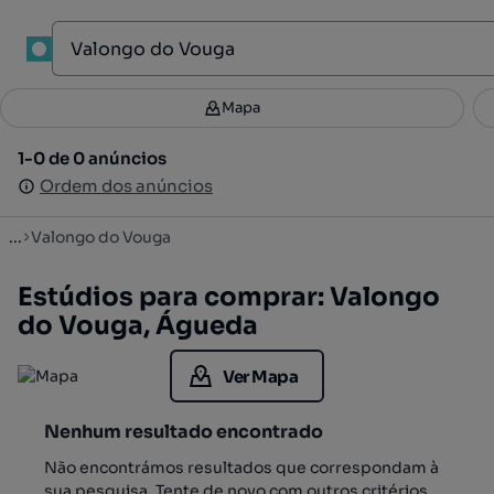
1
Mapa
Mapa
Filtros
Guardar pesquisa
2
1-0 de 0 anúncios
1-0 de 0 anúncios
Ordenar
Ordem dos anúncios
Ordem dos anúncios
...
Valongo do Vouga
Estúdios para comprar: Valongo
do Vouga, Águeda
Ver Mapa
Nenhum resultado encontrado
Não encontrámos resultados que correspondam à
sua pesquisa. Tente de novo com outros critérios