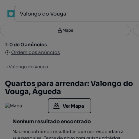
1
Mapa
Mapa
Filtros
Guardar pesquisa
3
1-0 de 0 anúncios
1-0 de 0 anúncios
Ordenar
Ordem dos anúncios
Ordem dos anúncios
...
Valongo do Vouga
Quartos para arrendar: Valongo do
Vouga, Águeda
Ver Mapa
Nenhum resultado encontrado
Não encontrámos resultados que correspondam à
sua pesquisa. Tente de novo com outros critérios