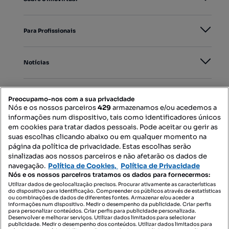
Para Profissionais
Notícias
PORTAIS
Preocupamo-nos com a sua privacidade
Nós e os nossos parceiros
429
armazenamos e/ou acedemos a
informações num dispositivo, tais como identificadores únicos
Mapa do Site
em cookies para tratar dados pessoais. Pode aceitar ou gerir as
suas escolhas clicando abaixo ou em qualquer momento na
página da política de privacidade. Estas escolhas serão
sinalizadas aos nossos parceiros e não afetarão os dados de
Contacte-nos
navegação.
Política de Cookies,
Política de Privacidade
Nós e os nossos parceiros tratamos os dados para fornecermos:
Utilizar dados de geolocalização precisos. Procurar ativamente as características
do dispositivo para identificação. Compreender os públicos através de estatísticas
SIGA-NOS:
ou combinações de dados de diferentes fontes. Armazenar e/ou aceder a
informações num dispositivo. Medir o desempenho da publicidade. Criar perfis
para personalizar conteúdos. Criar perfis para publicidade personalizada.
Desenvolver e melhorar serviços. Utilizar dados limitados para selecionar
publicidade. Medir o desempenho dos conteúdos. Utilizar dados limitados para