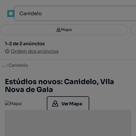
1
Mapa
Mapa
Filtros
Guardar pesquisa
3
1-2 de 2 anúncios
1-2 de 2 anúncios
Ordenar
Ordem dos anúncios
Ordem dos anúncios
...
Canidelo
Estúdios novos: Canidelo, Vila
Nova de Gaia
Ver Mapa