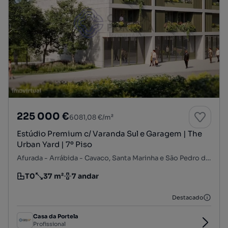
225 000 €
6081,08 €/m²
Estúdio Premium c/ Varanda Sul e Garagem | The
Urban Yard | 7º Piso
Afurada - Arrábida - Cavaco, Santa Marinha e São Pedro da Afurada, Vila Nova de Gaia, Porto
T0
37 m²
7 andar
Tipologia
Preço por metro quadrado
Andar
Destacado
Casa da Portela
Profissional