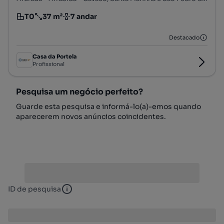
T0
37 m²
7 andar
Tipologia
Preço por metro quadrado
Andar
Destacado
Casa da Portela
Profissional
Pesquisa um negócio perfeito?
Guarde esta pesquisa e informá-lo(a)-emos quando
aparecerem novos anúncios coincidentes.
ID de pesquisa
ID de pesquisa