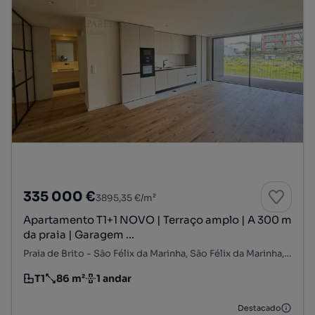
335 000 €
3895,35 €/m²
Apartamento T1+1 NOVO | Terraço amplo | A 300 m
da praia | Garagem ...
Praia de Brito - São Félix da Marinha, São Félix da Marinha, Vila Nova de Gaia, Porto
T1
86 m²
1 andar
Tipologia
Preço por metro quadrado
Andar
Destacado