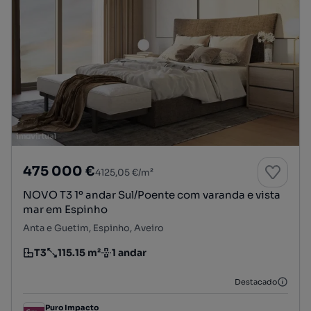
475 000 €
4125,05 €/m²
NOVO T3 1º andar Sul/Poente com varanda e vista
mar em Espinho
Anta e Guetim, Espinho, Aveiro
T3
115.15 m²
1 andar
Tipologia
Preço por metro quadrado
Andar
Destacado
Puro Impacto