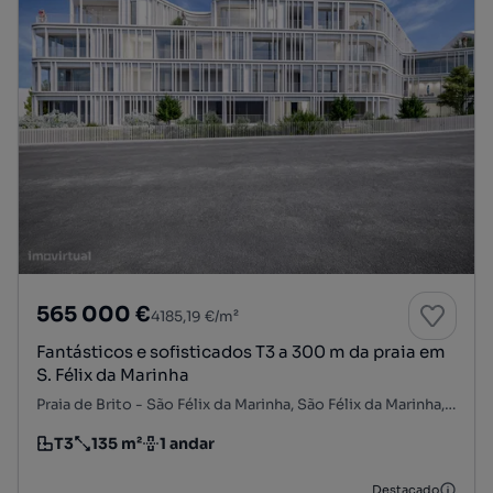
565 000 €
4185,19 €/m²
Fantásticos e sofisticados T3 a 300 m da praia em
S. Félix da Marinha
Praia de Brito - São Félix da Marinha, São Félix da Marinha, Vila Nova de Gaia, Porto
T3
135 m²
1 andar
Tipologia
Preço por metro quadrado
Andar
Destacado