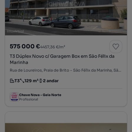
575 000 €
4457,36 €/m²
T3 Dúplex Novo c/ Garagem Box em São Félix da
Marinha
Rua de Loureiros, Praia de Brito - São Félix da Marinha, São Félix da Marinha, Vila Nova de Gaia, Porto
T3
129 m²
2 andar
Tipologia
Preço por metro quadrado
Andar
Chave Nova - Gaia Norte
Profissional