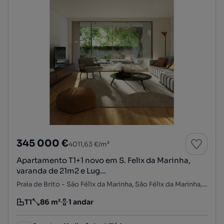
345 000 €
4011,63 €/m²
Apartamento T1+1 novo em S. Felix da Marinha,
varanda de 21m2 e Lug...
Praia de Brito - São Félix da Marinha, São Félix da Marinha, Vila Nova de Gaia, Porto
T1
86 m²
1 andar
Tipologia
Preço por metro quadrado
Andar