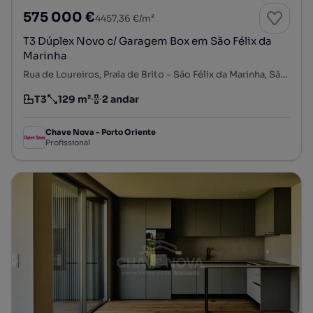
575 000 €
4457,36 €/m²
T3 Dúplex Novo c/ Garagem Box em São Félix da
Marinha
Rua de Loureiros, Praia de Brito - São Félix da Marinha, São Félix da Marinha, Vila Nova de Gaia, Porto
T3
129 m²
2 andar
Tipologia
Preço por metro quadrado
Andar
Chave Nova - Porto Oriente
Profissional