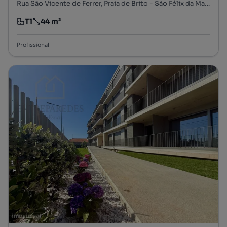
Rua São Vicente de Ferrer, Praia de Brito - São Félix da Marinha, São Félix da Marinha, Vila Nova de Gaia, Porto
T1
44 m²
Tipologia
Preço por metro quadrado
Profissional