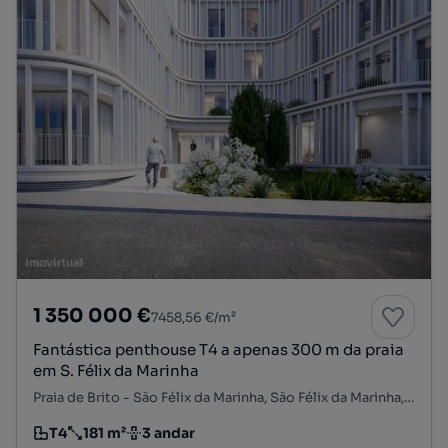
1 350 000 €
7458,56 €/m²
Fantástica penthouse T4 a apenas 300 m da praia
em S. Félix da Marinha
Praia de Brito - São Félix da Marinha, São Félix da Marinha, Vila Nova de Gaia, Porto
T4
181 m²
3 andar
Tipologia
Preço por metro quadrado
Andar