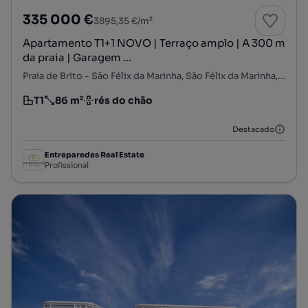
335 000 €
3895,35 €/m²
Apartamento T1+1 NOVO | Terraço amplo | A 300 m
da praia | Garagem ...
Praia de Brito - São Félix da Marinha, São Félix da Marinha, Vila Nova de Gaia, Porto
T1
86 m²
rés do chão
Tipologia
Preço por metro quadrado
Andar
Destacado
Entreparedes Real Estate
Profissional