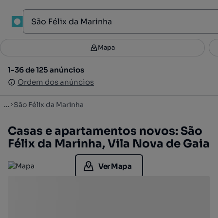
1
Mapa
Mapa
Filtros
Guardar pesquisa
2
1-36 de 125 anúncios
1-36 de 125 anúncios
Ordenar
Ordem dos anúncios
Ordem dos anúncios
...
São Félix da Marinha
Casas e apartamentos novos: São
Félix da Marinha, Vila Nova de Gaia
Ver Mapa