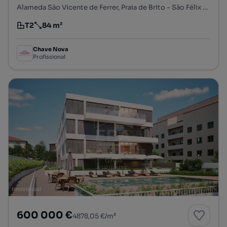
Alameda São Vicente de Ferrer, Praia de Brito - São Félix da Marinha, São Félix da Marinha, Vila Nova de Gaia, Porto
T2
84 m²
Tipologia
Preço por metro quadrado
Chave Nova
Profissional
600 000 €
4878,05 €/m²