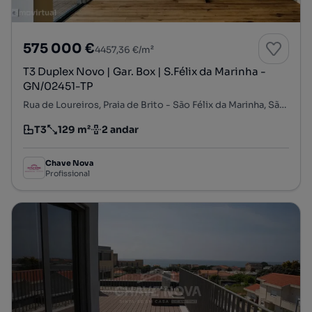
575 000 €
4457,36 €/m²
T3 Duplex Novo | Gar. Box | S.Félix da Marinha -
GN/02451-TP
Rua de Loureiros, Praia de Brito - São Félix da Marinha, São Félix da Marinha, Vila Nova de Gaia, Porto
T3
129 m²
2 andar
Tipologia
Preço por metro quadrado
Andar
Chave Nova
Profissional