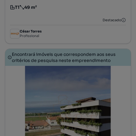
T1
49 m²
Tipologia
Preço por metro quadrado
Destacado
César Torres
Profissional
Encontrará imóveis que correspondem aos seus
critérios de pesquisa neste empreendimento