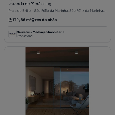
varanda de 21m2 e Lug...
Praia de Brito - São Félix da Marinha, São Félix da Marinha, Vila Nova de Gaia, Porto
T1
86 m²
rés do chão
Tipologia
Preço por metro quadrado
Andar
Garvetur - Mediação Imobiliária
Profissional