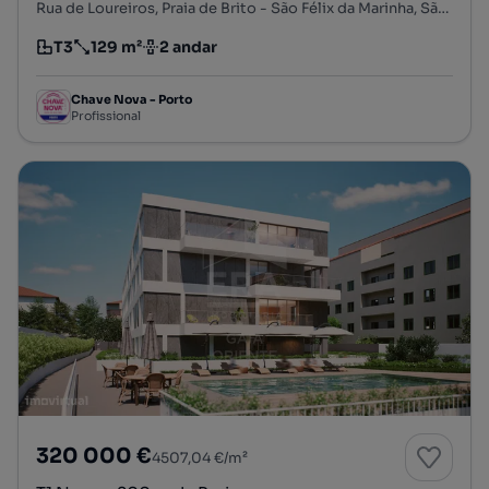
Rua de Loureiros, Praia de Brito - São Félix da Marinha, São Félix da Marinha, Vila Nova de Gaia, Porto
T3
129 m²
2 andar
Tipologia
Preço por metro quadrado
Andar
Chave Nova - Porto
Profissional
320 000 €
4507,04 €/m²