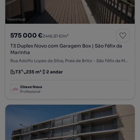
575 000 €
2446,81 €/m²
T3 Duplex Novo com Garagem Box | São Félix da
Marinha
Rua Adolfo Lopes da Silva, Praia de Brito - São Félix da Marinha, São Félix da Marinha, Vila Nova de Gaia, Porto
T3
235 m²
2 andar
Tipologia
Preço por metro quadrado
Andar
Chave Nova
Profissional