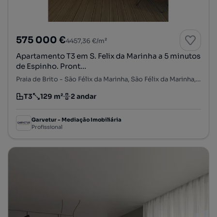
575 000 €
4457,36 €/m²
Apartamento T3 em S. Felix da Marinha a 5 minutos
de Espinho. Pront...
Praia de Brito - São Félix da Marinha, São Félix da Marinha, Vila Nova de Gaia, Porto
T3
129 m²
2 andar
Tipologia
Preço por metro quadrado
Andar
Garvetur - Mediação Imobiliária
Profissional