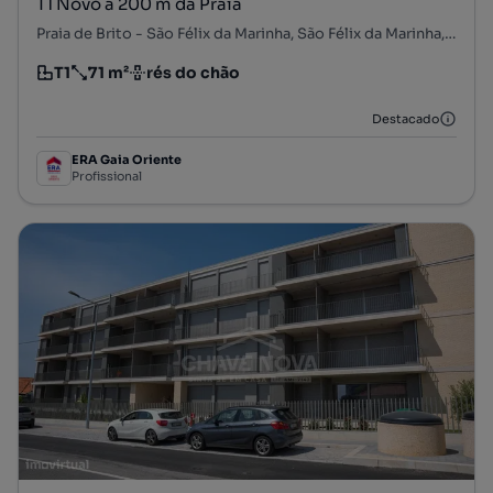
T1 Novo a 200 m da Praia
Praia de Brito - São Félix da Marinha, São Félix da Marinha, Vila Nova de Gaia, Porto
T1
71 m²
rés do chão
Tipologia
Preço por metro quadrado
Andar
Destacado
ERA Gaia Oriente
Profissional