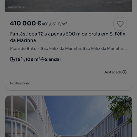
410 000 €
4019,61 €/m²
Fantásticos T2 a apenas 300 m da praia em S. Félix
da Marinha
Praia de Brito - São Félix da Marinha, São Félix da Marinha, Vila Nova de Gaia, Porto
T2
102 m²
2 andar
Tipologia
Preço por metro quadrado
Andar
Destacado
Profissional