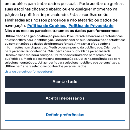
em cookies para tratar dados pessoais. Pode aceitar ou gerir as
suas escolhas clicando abaixo ou em qualquer momento na
página da política de privacidade. Estas escolhas serão
sinalizadas aos nossos parceiros e não afetarão os dados de
575 000 €
4457,36 €/m²
navegação.
Política de Cookies,
Política de Privacidade
Nós e os nossos parceiros tratamos os dados para fornecermos:
Apartamento T3 Com Terraço no Brito Living
Utilizar dados de geolocalização precisos. Procurar ativamente as características
Praia de Brito - São Félix da Marinha, São Félix da Marinha, Vila Nova de Gaia, Porto
do dispositivo para identificação. Compreender os públicos através de estatísticas
ou combinações de dados de diferentes fontes. Armazenar e/ou aceder a
informações num dispositivo. Medir o desempenho da publicidade. Criar perfis
T3
129 m²
2 andar
para personalizar conteúdos. Criar perfis para publicidade personalizada.
Tipologia
Preço por metro quadrado
Andar
Desenvolver e melhorar serviços. Utilizar dados limitados para selecionar
publicidade. Medir o desempenho dos conteúdos. Utilizar dados limitados para
selecionar conteúdos. Utilizar perfis para selecionar publicidade personalizada.
Paulo Sérgio Propriedades Lda
Utilizar perfis para selecionar conteúdos personalizados.
Profissional
Lista de parceiros (fornecedores)
Aceitar tudo
Aceitar necessários
Definir preferências