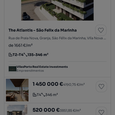
The Atlantis - São Felix da Marinha
Rua de Praia Nova, Granja, São Félix da Marinha, Vila Nova de Gaia, Porto
de 1661 €/m²
T2-T4
135-346 m²
Tipologia
Preço por metro quadrado
VilasPorto Real Estate Investments
Empreendimentos
Penthouse Duplex de luxo T4 Duplex Frente Ma
1 450 000 €
4190,75 €/m²
T4
346 m²
Tipologia
Preço por metro quadrado
Apartamento de luxo T2 Frente Mar Novo - The 
520 000 €
3851,85 €/m²