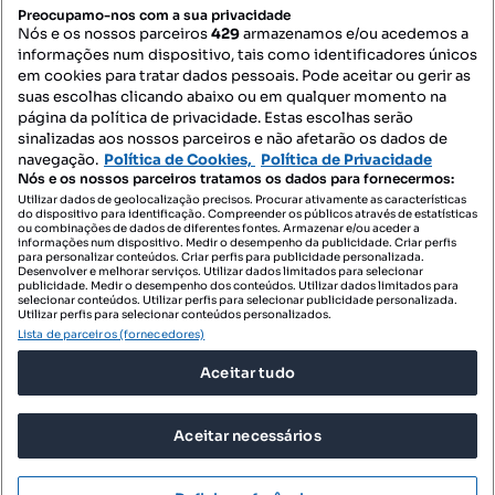
PORTAIS
Preocupamo-nos com a sua privacidade
Nós e os nossos parceiros
429
armazenamos e/ou acedemos a
informações num dispositivo, tais como identificadores únicos
Mapa do Site
em cookies para tratar dados pessoais. Pode aceitar ou gerir as
suas escolhas clicando abaixo ou em qualquer momento na
página da política de privacidade. Estas escolhas serão
sinalizadas aos nossos parceiros e não afetarão os dados de
Contacte-nos
navegação.
Política de Cookies,
Política de Privacidade
Nós e os nossos parceiros tratamos os dados para fornecermos:
Utilizar dados de geolocalização precisos. Procurar ativamente as características
do dispositivo para identificação. Compreender os públicos através de estatísticas
SIGA-NOS:
ou combinações de dados de diferentes fontes. Armazenar e/ou aceder a
informações num dispositivo. Medir o desempenho da publicidade. Criar perfis
para personalizar conteúdos. Criar perfis para publicidade personalizada.
Desenvolver e melhorar serviços. Utilizar dados limitados para selecionar
publicidade. Medir o desempenho dos conteúdos. Utilizar dados limitados para
selecionar conteúdos. Utilizar perfis para selecionar publicidade personalizada.
DESCARREGAR NA:
Utilizar perfis para selecionar conteúdos personalizados.
Lista de parceiros (fornecedores)
Aceitar tudo
Aceitar necessários
© 2026 Imovirtual.com, OLX Portugal, S.A.
TERMOS DE UTILIZAÇÃO