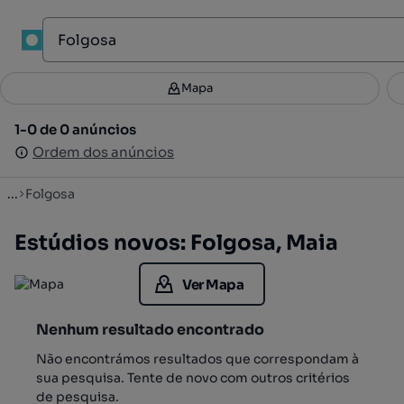
1
Mapa
Mapa
Filtros
Guardar pesquisa
3
1-0 de 0 anúncios
1-0 de 0 anúncios
Ordenar
Ordem dos anúncios
Ordem dos anúncios
...
Folgosa
Estúdios novos: Folgosa, Maia
Ver Mapa
Nenhum resultado encontrado
Não encontrámos resultados que correspondam à
sua pesquisa. Tente de novo com outros critérios
de pesquisa.