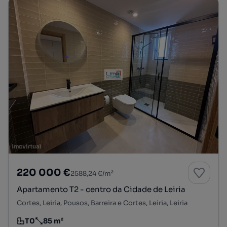
220 000 €
2588,24 €/m²
Apartamento T2 - centro da Cidade de Leiria
Cortes, Leiria, Pousos, Barreira e Cortes, Leiria, Leiria
T0
85 m²
Tipologia
Preço por metro quadrado