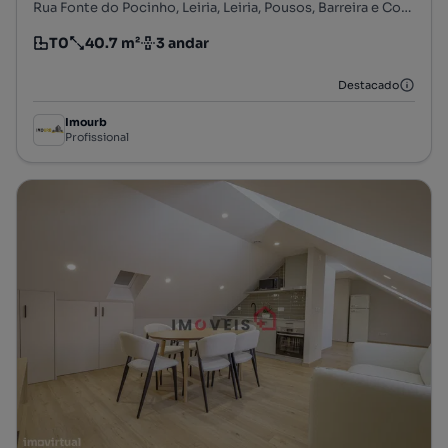
Rua Fonte do Pocinho, Leiria, Leiria, Pousos, Barreira e Cortes, Leiria, Leiria
T0
40.7 m²
3 andar
Tipologia
Preço por metro quadrado
Andar
Destacado
Imourb
Profissional