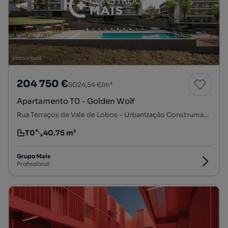
204 750 €
5024,54 €/m²
Apartamento T0 - Golden Wolf
Rua Terraços de Vale de Lobos - Urbanização Construmansos, Barreira, Leiria, Pousos, Barreira e Cortes, Leiria, Leiria
T0
40.75 m²
Tipologia
Preço por metro quadrado
Grupo Mais
Profissional