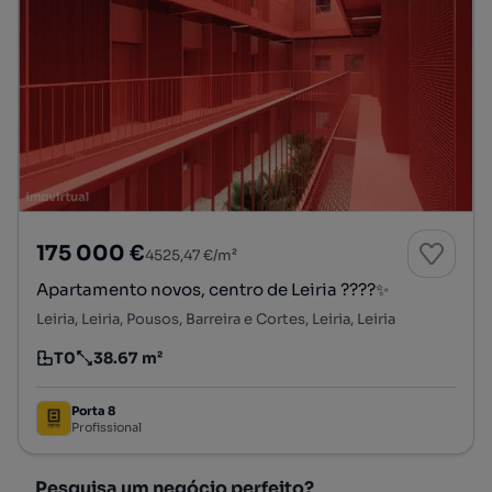
175 000 €
4525,47 €/m²
Apartamento novos, centro de Leiria ????✨
Leiria, Leiria, Pousos, Barreira e Cortes, Leiria, Leiria
T0
38.67 m²
Tipologia
Preço por metro quadrado
Porta 8
Profissional
Pesquisa um negócio perfeito?