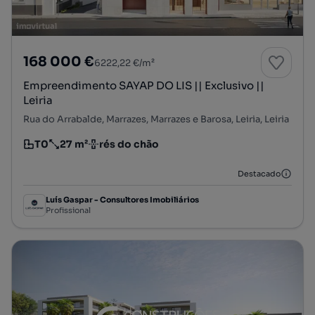
168 000 €
6222,22 €/m²
Empreendimento SAYAP DO LIS || Exclusivo ||
Leiria
Rua do Arrabalde, Marrazes, Marrazes e Barosa, Leiria, Leiria
T0
27 m²
rés do chão
Tipologia
Preço por metro quadrado
Andar
Destacado
Luís Gaspar - Consultores Imobiliários
Profissional