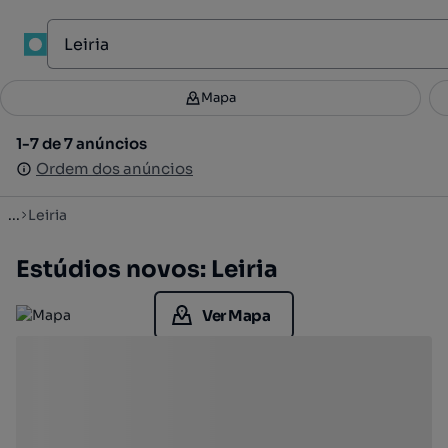
1
Mapa
Mapa
Filtros
Guardar pesquisa
3
1-7 de 7 anúncios
1-7 de 7 anúncios
Ordenar
Ordem dos anúncios
Ordem dos anúncios
...
Leiria
Estúdios novos: Leiria
Ver Mapa