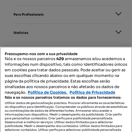
Para Profissionais
Notícias
PORTAIS
Preocupamo-nos com a sua privacidade
Nós e os nossos parceiros
429
armazenamos e/ou acedemos a
informações num dispositivo, tais como identificadores únicos
Mapa do Site
em cookies para tratar dados pessoais. Pode aceitar ou gerir as
suas escolhas clicando abaixo ou em qualquer momento na
página da política de privacidade. Estas escolhas serão
sinalizadas aos nossos parceiros e não afetarão os dados de
Contacte-nos
navegação.
Política de Cookies,
Política de Privacidade
Nós e os nossos parceiros tratamos os dados para fornecermos:
Utilizar dados de geolocalização precisos. Procurar ativamente as características
do dispositivo para identificação. Compreender os públicos através de estatísticas
SIGA-NOS:
ou combinações de dados de diferentes fontes. Armazenar e/ou aceder a
informações num dispositivo. Medir o desempenho da publicidade. Criar perfis
para personalizar conteúdos. Criar perfis para publicidade personalizada.
Desenvolver e melhorar serviços. Utilizar dados limitados para selecionar
publicidade. Medir o desempenho dos conteúdos. Utilizar dados limitados para
selecionar conteúdos. Utilizar perfis para selecionar publicidade personalizada.
DESCARREGAR NA: