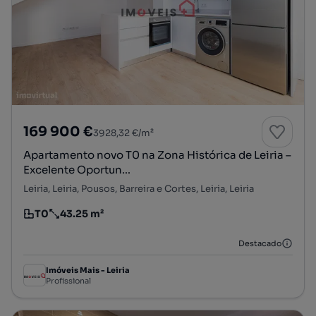
169 900 €
3928,32 €/m²
Apartamento novo T0 na Zona Histórica de Leiria –
Excelente Oportun...
Leiria, Leiria, Pousos, Barreira e Cortes, Leiria, Leiria
T0
43.25 m²
Tipologia
Preço por metro quadrado
Destacado
Imóveis Mais - Leiria
Profissional