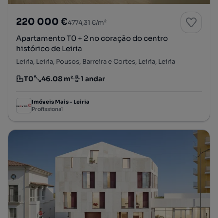
220 000 €
4774,31 €/m²
Apartamento T0 + 2 no coração do centro
histórico de Leiria
Leiria, Leiria, Pousos, Barreira e Cortes, Leiria, Leiria
T0
46.08 m²
1 andar
Tipologia
Preço por metro quadrado
Andar
Imóveis Mais - Leiria
Profissional