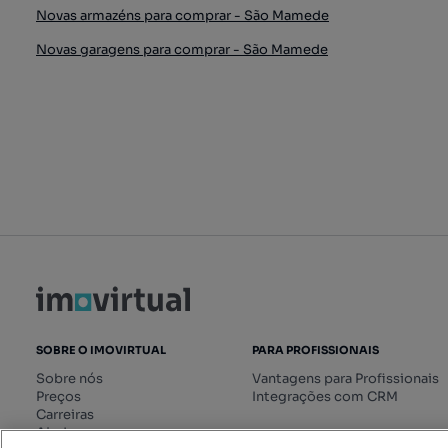
Novas armazéns para comprar - São Mamede
Novas garagens para comprar - São Mamede
SOBRE O IMOVIRTUAL
PARA PROFISSIONAIS
Sobre nós
Vantagens para Profissionais
Preços
Integrações com CRM
Carreiras
Ajuda