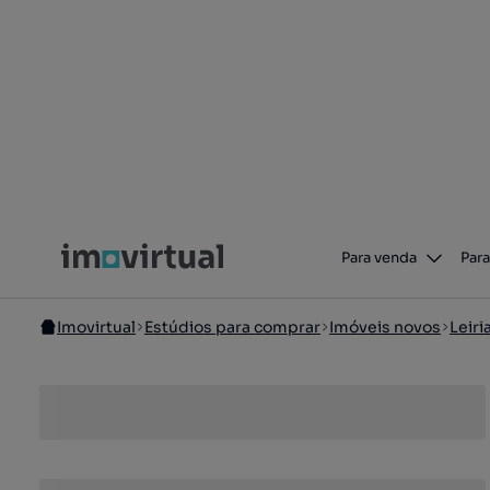
Para venda
Para
Imovirtual
Estúdios para comprar
Imóveis novos
Leiri