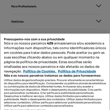
Para Profissionais
Notícias
PORTAIS
Preocupamo-nos com a sua privacidade
Nós e os nossos parceiros
429
armazenamos e/ou acedemos a
informações num dispositivo, tais como identificadores únicos
Mapa do Site
em cookies para tratar dados pessoais. Pode aceitar ou gerir as
suas escolhas clicando abaixo ou em qualquer momento na
página da política de privacidade. Estas escolhas serão
sinalizadas aos nossos parceiros e não afetarão os dados de
Contacte-nos
navegação.
Política de Cookies,
Política de Privacidade
Nós e os nossos parceiros tratamos os dados para fornecermos:
Utilizar dados de geolocalização precisos. Procurar ativamente as características
do dispositivo para identificação. Compreender os públicos através de estatísticas
SIGA-NOS:
ou combinações de dados de diferentes fontes. Armazenar e/ou aceder a
informações num dispositivo. Medir o desempenho da publicidade. Criar perfis
para personalizar conteúdos. Criar perfis para publicidade personalizada.
Desenvolver e melhorar serviços. Utilizar dados limitados para selecionar
publicidade. Medir o desempenho dos conteúdos. Utilizar dados limitados para
selecionar conteúdos. Utilizar perfis para selecionar publicidade personalizada.
DESCARREGAR NA:
Utilizar perfis para selecionar conteúdos personalizados.