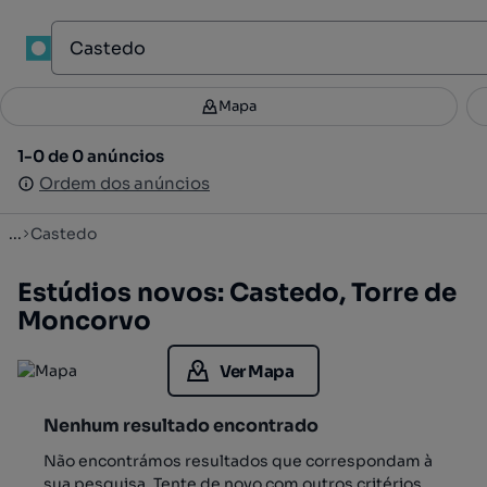
1
Mapa
Mapa
Filtros
Guardar pesquisa
3
1-0 de 0 anúncios
1-0 de 0 anúncios
Ordenar
Ordem dos anúncios
Ordem dos anúncios
...
Castedo
Estúdios novos: Castedo, Torre de
Moncorvo
Ver Mapa
Nenhum resultado encontrado
Não encontrámos resultados que correspondam à
sua pesquisa. Tente de novo com outros critérios