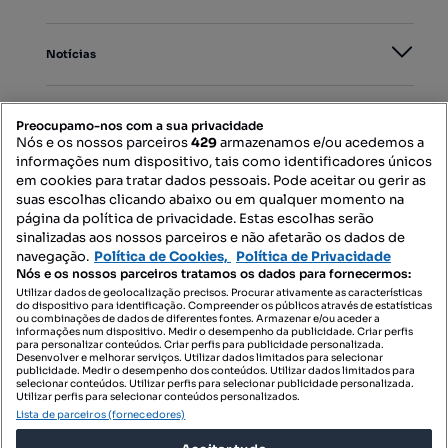
Notícias
PORTAIS
Preocupamo-nos com a sua privacidade
Nós e os nossos parceiros
429
armazenamos e/ou acedemos a
informações num dispositivo, tais como identificadores únicos
Mapa do Site
em cookies para tratar dados pessoais. Pode aceitar ou gerir as
suas escolhas clicando abaixo ou em qualquer momento na
página da política de privacidade. Estas escolhas serão
sinalizadas aos nossos parceiros e não afetarão os dados de
Contacte-nos
navegação.
Política de Cookies,
Política de Privacidade
Nós e os nossos parceiros tratamos os dados para fornecermos:
Utilizar dados de geolocalização precisos. Procurar ativamente as características
do dispositivo para identificação. Compreender os públicos através de estatísticas
SIGA-NOS:
ou combinações de dados de diferentes fontes. Armazenar e/ou aceder a
informações num dispositivo. Medir o desempenho da publicidade. Criar perfis
para personalizar conteúdos. Criar perfis para publicidade personalizada.
Desenvolver e melhorar serviços. Utilizar dados limitados para selecionar
publicidade. Medir o desempenho dos conteúdos. Utilizar dados limitados para
selecionar conteúdos. Utilizar perfis para selecionar publicidade personalizada.
DESCARREGAR NA:
Utilizar perfis para selecionar conteúdos personalizados.
Lista de parceiros (fornecedores)