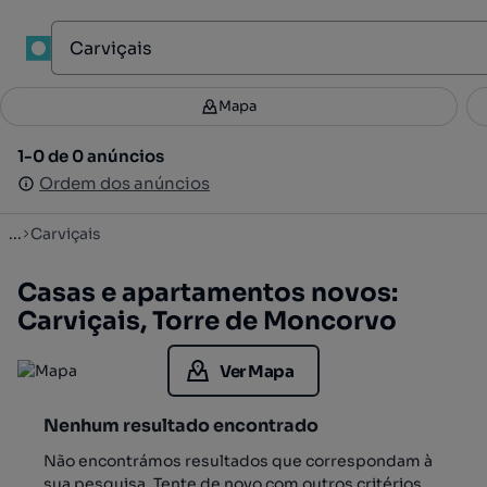
1
Mapa
Mapa
Filtros
Guardar pesquisa
2
1-0 de 0 anúncios
1-0 de 0 anúncios
Ordenar
Ordem dos anúncios
Ordem dos anúncios
...
Carviçais
Casas e apartamentos novos:
Carviçais, Torre de Moncorvo
Ver Mapa
Nenhum resultado encontrado
Não encontrámos resultados que correspondam à
sua pesquisa. Tente de novo com outros critérios