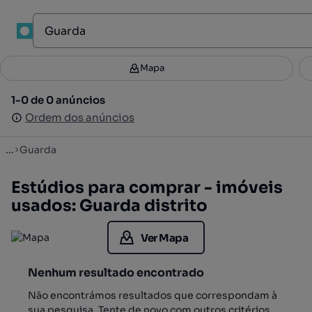
Mapa
Mapa
Filtros
Guardar pesquisa
3
1-0 de 0 anúncios
1-0 de 0 anúncios
Ordenar
Ordem dos anúncios
Ordem dos anúncios
...
Guarda
Estúdios para comprar - imóveis
usados: Guarda distrito
Ver Mapa
Nenhum resultado encontrado
Não encontrámos resultados que correspondam à
sua pesquisa. Tente de novo com outros critérios