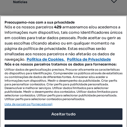
Notícias
PORTAIS
Preocupamo-nos com a sua privacidade
Nós e os nossos parceiros
429
armazenamos e/ou acedemos a
informações num dispositivo, tais como identificadores únicos
Mapa do Site
em cookies para tratar dados pessoais. Pode aceitar ou gerir as
suas escolhas clicando abaixo ou em qualquer momento na
página da política de privacidade. Estas escolhas serão
sinalizadas aos nossos parceiros e não afetarão os dados de
Contacte-nos
navegação.
Política de Cookies,
Política de Privacidade
Nós e os nossos parceiros tratamos os dados para fornecermos:
Utilizar dados de geolocalização precisos. Procurar ativamente as características
do dispositivo para identificação. Compreender os públicos através de estatísticas
SIGA-NOS:
ou combinações de dados de diferentes fontes. Armazenar e/ou aceder a
informações num dispositivo. Medir o desempenho da publicidade. Criar perfis
para personalizar conteúdos. Criar perfis para publicidade personalizada.
Desenvolver e melhorar serviços. Utilizar dados limitados para selecionar
publicidade. Medir o desempenho dos conteúdos. Utilizar dados limitados para
selecionar conteúdos. Utilizar perfis para selecionar publicidade personalizada.
DESCARREGAR NA:
Utilizar perfis para selecionar conteúdos personalizados.
Lista de parceiros (fornecedores)
Aceitar tudo