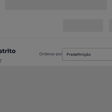
strito
Ordenar por
Predefinição
?