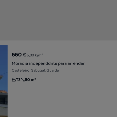
550 €
6,88 €/m²
Moradia independdnte para arrendar
Casteleiro, Sabugal, Guarda
T3
80 m²
Tipologia
Preço por metro quadrado