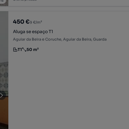
/
12
450 €
9 €/m²
Aluga se espaço T1
Aguiar da Beira e Coruche, Aguiar da Beira, Guarda
T1
50 m²
Tipologia
Preço por metro quadrado