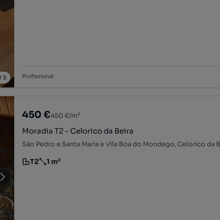
Profissional
/
3
450 €
450 €/m²
Moradia T2 - Celorico da Beira
São Pedro e Santa Maria e Vila Boa do Mondego, Celorico da B
T2
1 m²
Tipologia
Preço por metro quadrado