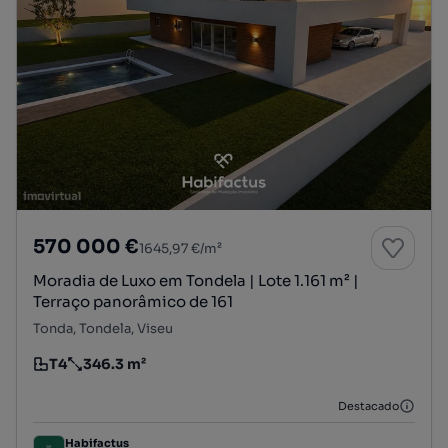
570 000 €
1645,97 €/m²
Moradia de Luxo em Tondela | Lote 1.161 m² |
Terraço panorâmico de 161
Tonda, Tondela, Viseu
T4
346.3 m²
Tipologia
Preço por metro quadrado
Destacado
Habifactus