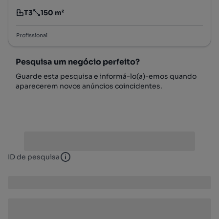
T3
150 m²
Tipologia
Preço por metro quadrado
Profissional
Pesquisa um negócio perfeito?
Guarde esta pesquisa e informá-lo(a)-emos quando
aparecerem novos anúncios coincidentes.
ID de pesquisa
ID de pesquisa