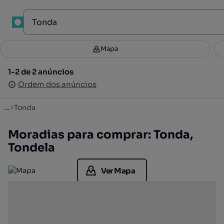
1
Mapa
Mapa
Filtros
Guardar pesquisa
2
1-2 de 2 anúncios
1-2 de 2 anúncios
Ordenar
Ordem dos anúncios
Ordem dos anúncios
...
Tonda
Moradias para comprar: Tonda,
Tondela
Ver Mapa