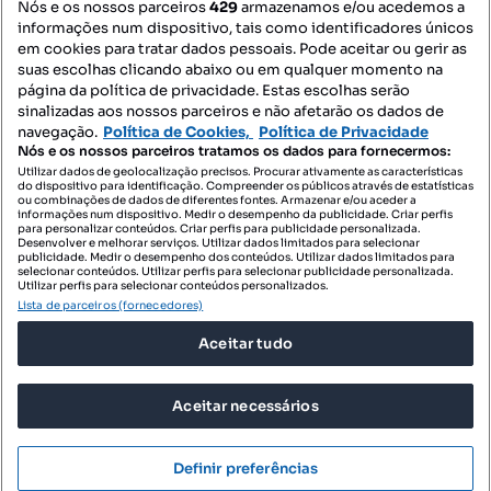
Nós e os nossos parceiros
429
armazenamos e/ou acedemos a
informações num dispositivo, tais como identificadores únicos
Mapa do Site
em cookies para tratar dados pessoais. Pode aceitar ou gerir as
suas escolhas clicando abaixo ou em qualquer momento na
página da política de privacidade. Estas escolhas serão
sinalizadas aos nossos parceiros e não afetarão os dados de
Contacte-nos
navegação.
Política de Cookies,
Política de Privacidade
Nós e os nossos parceiros tratamos os dados para fornecermos:
Utilizar dados de geolocalização precisos. Procurar ativamente as características
do dispositivo para identificação. Compreender os públicos através de estatísticas
SIGA-NOS:
ou combinações de dados de diferentes fontes. Armazenar e/ou aceder a
informações num dispositivo. Medir o desempenho da publicidade. Criar perfis
para personalizar conteúdos. Criar perfis para publicidade personalizada.
Desenvolver e melhorar serviços. Utilizar dados limitados para selecionar
publicidade. Medir o desempenho dos conteúdos. Utilizar dados limitados para
selecionar conteúdos. Utilizar perfis para selecionar publicidade personalizada.
DESCARREGAR NA:
Utilizar perfis para selecionar conteúdos personalizados.
Lista de parceiros (fornecedores)
Aceitar tudo
Aceitar necessários
© 2026 Imovirtual.com, OLX Portugal, S.A.
TERMOS DE UTILIZAÇÃO
Definir preferências
POLÍTICA DE PRIVACIDADE
CONFIGURAÇÕES DE PRIVACIDADE