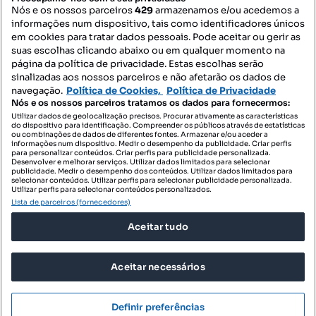
Nós e os nossos parceiros
429
armazenamos e/ou acedemos a
informações num dispositivo, tais como identificadores únicos
Mapa do Site
em cookies para tratar dados pessoais. Pode aceitar ou gerir as
suas escolhas clicando abaixo ou em qualquer momento na
página da política de privacidade. Estas escolhas serão
sinalizadas aos nossos parceiros e não afetarão os dados de
Contacte-nos
navegação.
Política de Cookies,
Política de Privacidade
Nós e os nossos parceiros tratamos os dados para fornecermos:
Utilizar dados de geolocalização precisos. Procurar ativamente as características
do dispositivo para identificação. Compreender os públicos através de estatísticas
SIGA-NOS:
ou combinações de dados de diferentes fontes. Armazenar e/ou aceder a
informações num dispositivo. Medir o desempenho da publicidade. Criar perfis
para personalizar conteúdos. Criar perfis para publicidade personalizada.
Desenvolver e melhorar serviços. Utilizar dados limitados para selecionar
publicidade. Medir o desempenho dos conteúdos. Utilizar dados limitados para
selecionar conteúdos. Utilizar perfis para selecionar publicidade personalizada.
DESCARREGAR NA:
Utilizar perfis para selecionar conteúdos personalizados.
Lista de parceiros (fornecedores)
Aceitar tudo
Aceitar necessários
© 2026 Imovirtual.com, OLX Portugal, S.A.
TERMOS DE UTILIZAÇÃO
Definir preferências
POLÍTICA DE PRIVACIDADE