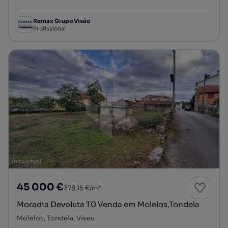
Tipologia
Preço por metro quadrado
Remax Grupo Visão
Profissional
45 000 €
378,15 €/m²
Moradia Devoluta T0 Venda em Molelos,Tondela
Molelos, Tondela, Viseu