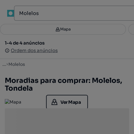
1
Mapa
Mapa
Filtros
Guardar pesquisa
2
1-4 de 4 anúncios
1-4 de 4 anúncios
Ordenar
Ordem dos anúncios
Ordem dos anúncios
...
Molelos
Moradias para comprar: Molelos,
Tondela
Ver Mapa