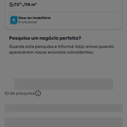
T0
119 m²
Tipologia
Preço por metro quadrado
New-lar Imobiliária
Profissional
Pesquisa um negócio perfeito?
Guarde esta pesquisa e informá-lo(a)-emos quando
aparecerem novos anúncios coincidentes.
ID de pesquisa
ID de pesquisa