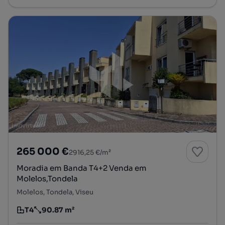
265 000 €
2916,25 €/m²
Moradia em Banda T4+2 Venda em
Molelos,Tondela
Molelos, Tondela, Viseu
T4
90.87 m²
Tipologia
Preço por metro quadrado