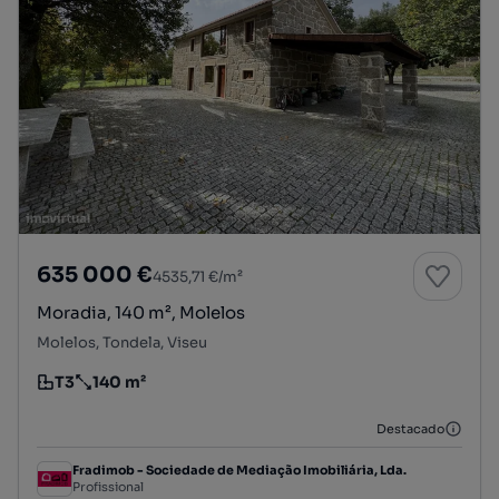
635 000 €
4535,71 €/m²
Moradia, 140 m², Molelos
Molelos, Tondela, Viseu
T3
140 m²
Tipologia
Preço por metro quadrado
Destacado
Fradimob - Sociedade de Mediação Imobiliária, Lda.
Profissional