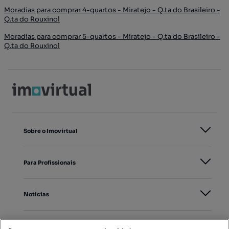
Moradias para comprar 4-quartos - Miratejo - Q.ta do Brasileiro -
Q.ta do Rouxinol
Moradias para comprar 5-quartos - Miratejo - Q.ta do Brasileiro -
Q.ta do Rouxinol
Sobre o Imovirtual
Para Profissionais
Notícias
PORTAIS