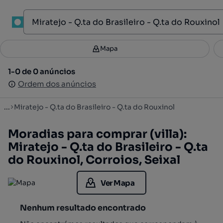
1
Mapa
Mapa
Filtros
Guardar pesquisa
3
1-0 de 0 anúncios
1-0 de 0 anúncios
Ordenar
Ordem dos anúncios
Ordem dos anúncios
...
Miratejo - Q.ta do Brasileiro - Q.ta do Rouxinol
Moradias para comprar (villa):
Miratejo - Q.ta do Brasileiro - Q.ta
do Rouxinol, Corroios, Seixal
Ver Mapa
Nenhum resultado encontrado