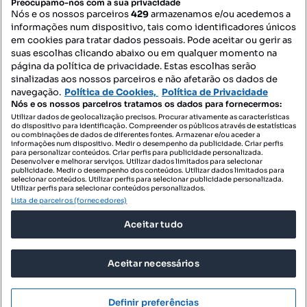
Preocupamo-nos com a sua privacidade
Nós e os nossos parceiros
429
armazenamos e/ou acedemos a
informações num dispositivo, tais como identificadores únicos
Mapa do Site
em cookies para tratar dados pessoais. Pode aceitar ou gerir as
suas escolhas clicando abaixo ou em qualquer momento na
página da política de privacidade. Estas escolhas serão
sinalizadas aos nossos parceiros e não afetarão os dados de
Contacte-nos
navegação.
Política de Cookies,
Política de Privacidade
Nós e os nossos parceiros tratamos os dados para fornecermos:
Utilizar dados de geolocalização precisos. Procurar ativamente as características
do dispositivo para identificação. Compreender os públicos através de estatísticas
SIGA-NOS:
ou combinações de dados de diferentes fontes. Armazenar e/ou aceder a
informações num dispositivo. Medir o desempenho da publicidade. Criar perfis
para personalizar conteúdos. Criar perfis para publicidade personalizada.
Desenvolver e melhorar serviços. Utilizar dados limitados para selecionar
publicidade. Medir o desempenho dos conteúdos. Utilizar dados limitados para
selecionar conteúdos. Utilizar perfis para selecionar publicidade personalizada.
DESCARREGAR NA:
Utilizar perfis para selecionar conteúdos personalizados.
Lista de parceiros (fornecedores)
Aceitar tudo
Aceitar necessários
© 2026 Imovirtual.com, OLX Portugal, S.A.
TERMOS DE UTILIZAÇÃO
Definir preferências
POLÍTICA DE PRIVACIDADE