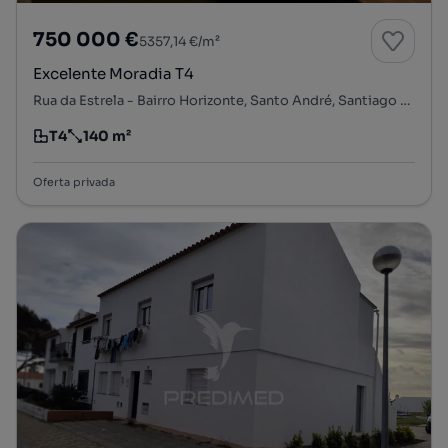
750 000 €
5357,14 €/m²
Excelente Moradia T4
Rua da Estrela - Bairro Horizonte, Santo André, Santiago do Cacém, Setúbal
T4
140 m²
Tipologia
Preço por metro quadrado
Oferta privada