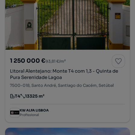
1 250 000 €
93,81 €/m²
Litoral Alentejano: Monte T4 com 1,3 - Quinta de
Pura Serenidade Lagoa
7500-018, Santo André, Santiago do Cacém, Setúbal
T4
13325 m²
Tipologia
Preço por metro quadrado
KW ALFA LISBOA
Profissional