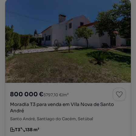
800 000 €
5797,10 €/m²
Moradia T3 para venda em Vila Nova de Santo
André
Santo André, Santiago do Cacém, Setúbal
T3
138 m²
Tipologia
Preço por metro quadrado