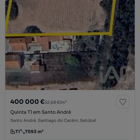
400 000 €
52,68 €/m²
Quinta T1 em Santo André
Santo André, Santiago do Cacém, Setúbal
T1
7593 m²
Tipologia
Preço por metro quadrado