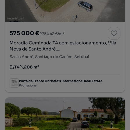
575 000 €
2764,42 €/m²
Moradia Geminada T4 com estacionamento, Vila
Nova de Santo André,...
Santo André, Santiago do Cacém, Setúbal
T4
208 m²
Tipologia
Preço por metro quadrado
Porta da Frente Christie's International Real Estate
Profissional