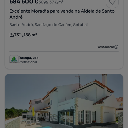
584 500 €
3699,37 €/m²
Excelente Moradia para venda na Aldeia de Santo
André
Santo André, Santiago do Cacém, Setúbal
T3
158 m²
Tipologia
Preço por metro quadrado
Destacado
Ruanga, Lda
Profissional