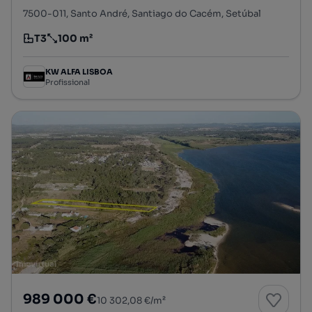
7500-011, Santo André, Santiago do Cacém, Setúbal
T3
100 m²
Tipologia
Preço por metro quadrado
KW ALFA LISBOA
Profissional
989 000 €
10 302,08 €/m²