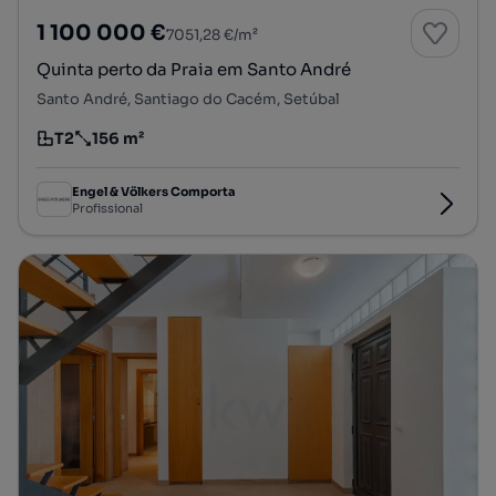
1 100 000 €
7051,28 €/m²
Quinta perto da Praia em Santo André
Santo André, Santiago do Cacém, Setúbal
T2
156 m²
Tipologia
Preço por metro quadrado
Engel & Völkers Comporta
Profissional