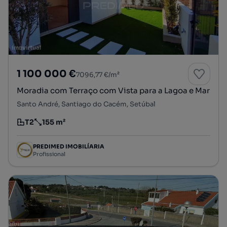
1 100 000 €
7096,77 €/m²
Moradia com Terraço com Vista para a Lagoa e Mar
Santo André, Santiago do Cacém, Setúbal
T2
155 m²
Tipologia
Preço por metro quadrado
PREDIMED IMOBILÍARIA
Profissional