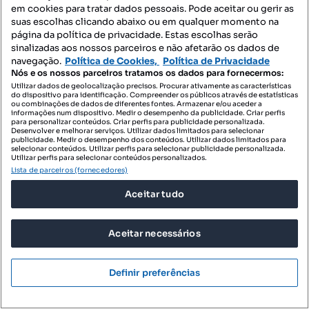
em cookies para tratar dados pessoais. Pode aceitar ou gerir as
suas escolhas clicando abaixo ou em qualquer momento na
página da política de privacidade. Estas escolhas serão
sinalizadas aos nossos parceiros e não afetarão os dados de
navegação.
Política de Cookies,
Política de Privacidade
Nós e os nossos parceiros tratamos os dados para fornecermos:
Utilizar dados de geolocalização precisos. Procurar ativamente as características
do dispositivo para identificação. Compreender os públicos através de estatísticas
ou combinações de dados de diferentes fontes. Armazenar e/ou aceder a
informações num dispositivo. Medir o desempenho da publicidade. Criar perfis
para personalizar conteúdos. Criar perfis para publicidade personalizada.
Desenvolver e melhorar serviços. Utilizar dados limitados para selecionar
publicidade. Medir o desempenho dos conteúdos. Utilizar dados limitados para
selecionar conteúdos. Utilizar perfis para selecionar publicidade personalizada.
Utilizar perfis para selecionar conteúdos personalizados.
Lista de parceiros (fornecedores)
Aceitar tudo
400 000 €
3361,34 €/m²
Santiago do Cacém - Quinta com Terreno Urbano
Aceitar necessários
a 10 min da Lagoa de San
7500-018, Santo André, Santiago do Cacém, Setúbal
Definir preferências
T4
119 m²
Tipologia
Preço por metro quadrado