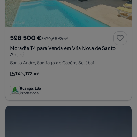
598 500 €
3479,65 €/m²
Moradia T4 para Venda em Vila Nova de Santo
André
Santo André, Santiago do Cacém, Setúbal
T4
172 m²
Tipologia
Preço por metro quadrado
Ruanga, Lda
Profissional