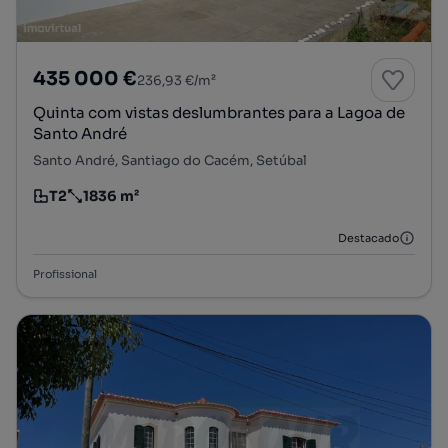
435 000 €
236,93 €/m²
Quinta com vistas deslumbrantes para a Lagoa de
Santo André
Santo André, Santiago do Cacém, Setúbal
T2
1836 m²
Tipologia
Preço por metro quadrado
Destacado
Profissional