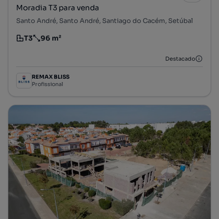
Moradia T3 para venda
Santo André, Santo André, Santiago do Cacém, Setúbal
T3
96 m²
Tipologia
Preço por metro quadrado
Destacado
REMAX BLISS
Profissional