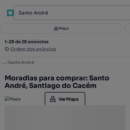
1
Mapa
Mapa
Filtros
Guardar pesquisa
2
1-28 de 28 anúncios
1-28 de 28 anúncios
Ordenar
Ordem dos anúncios
Ordem dos anúncios
...
Santo André
Moradias para comprar: Santo
André, Santiago do Cacém
Ver Mapa