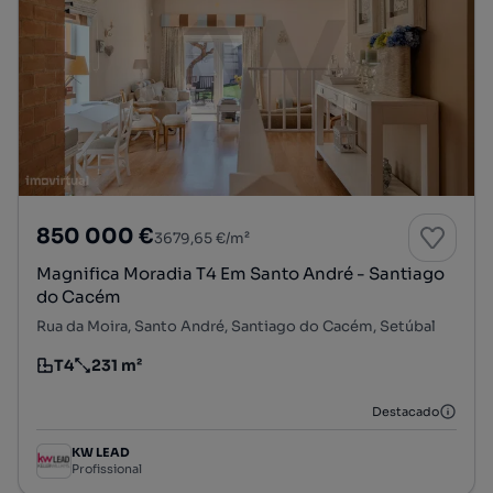
850 000 €
3679,65 €/m²
Magnifica Moradia T4 Em Santo André - Santiago
do Cacém
Rua da Moira, Santo André, Santiago do Cacém, Setúbal
T4
231 m²
Tipologia
Preço por metro quadrado
Destacado
KW LEAD
Profissional