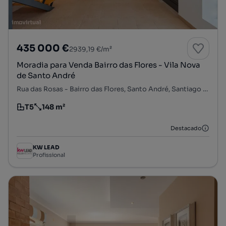
435 000 €
2939,19 €/m²
Moradia para Venda Bairro das Flores - Vila Nova
de Santo André
Rua das Rosas - Bairro das Flores, Santo André, Santiago do Cacém, Setúbal
T5
148 m²
Tipologia
Preço por metro quadrado
Destacado
KW LEAD
Profissional