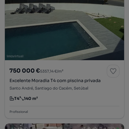
750 000 €
5357,14 €/m²
Excelente Moradia T4 com piscina privada
Santo André, Santiago do Cacém, Setúbal
T4
140 m²
Tipologia
Preço por metro quadrado
Profissional