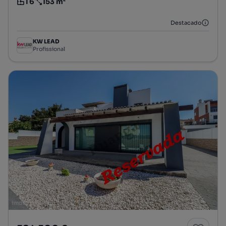
T6
153 m²
Tipologia
Preço por metro quadrado
Destacado
KW LEAD
Profissional