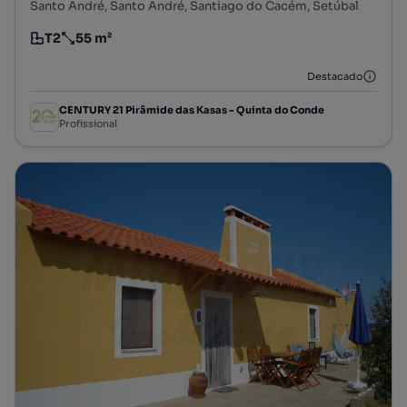
Santo André, Santo André, Santiago do Cacém, Setúbal
T2
55 m²
Tipologia
Preço por metro quadrado
Destacado
CENTURY 21 Pirâmide das Kasas - Quinta do Conde
Profissional