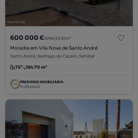
600 000 €
3246,93 €/m²
Moradia em Vila Nova de Santo André
Santo André, Santiago do Cacém, Setúbal
T5
184.79 m²
Tipologia
Preço por metro quadrado
PREDIMED IMOBILÍARIA
Profissional