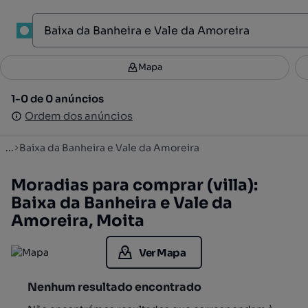
1
Mapa
Mapa
Filtros
Guardar pesquisa
3
1-0 de 0 anúncios
1-0 de 0 anúncios
Ordenar
Ordem dos anúncios
Ordem dos anúncios
...
Baixa da Banheira e Vale da Amoreira
Moradias para comprar (villa):
Baixa da Banheira e Vale da
Amoreira, Moita
Ver Mapa
Nenhum resultado encontrado