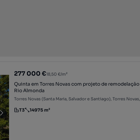
277 000 €
18,50 €/m²
Quinta em Torres Novas com projeto de remodelação 
Rio Almonda
Torres Novas (Santa Maria, Salvador e Santiago), Torres Nova
T3
14975 m²
Tipologia
Preço por metro quadrado