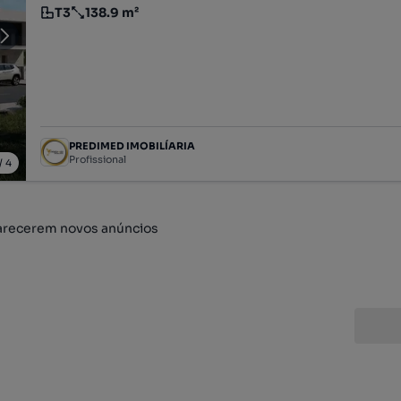
T3
138.9 m²
Tipologia
Preço por metro quadrado
PREDIMED IMOBILÍARIA
Profissional
/
4
arecerem novos anúncios