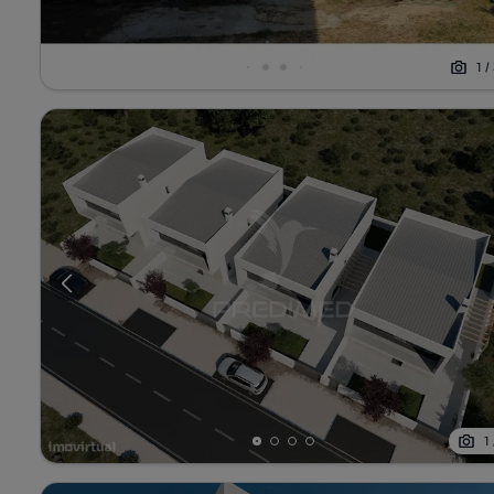
1
/
1