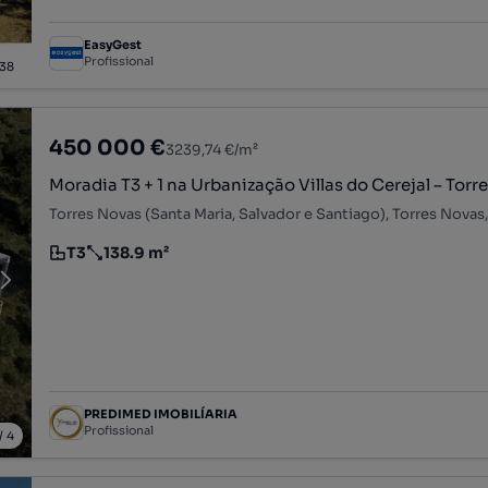
EasyGest
Profissional
38
450 000 €
3239,74 €/m²
Moradia T3 + 1 na Urbanização Villas do Cerejal – Torr
Torres Novas (Santa Maria, Salvador e Santiago), Torres Nova
T3
138.9 m²
Tipologia
Preço por metro quadrado
PREDIMED IMOBILÍARIA
Profissional
/
4