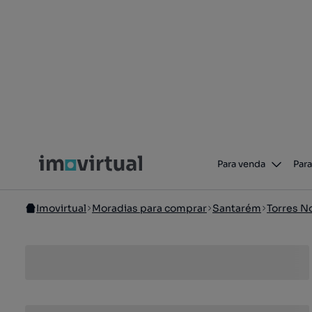
Para venda
Para
Imovirtual
Moradias para comprar
Santarém
Torres N