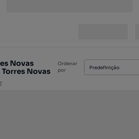
res Novas
Ordenar
Predefinição
, Torres Novas
por
?