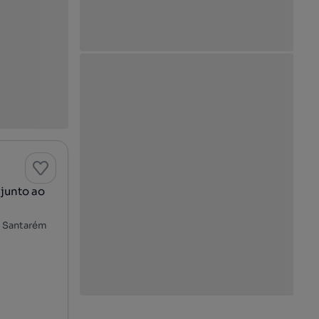
junto ao
s, Santarém