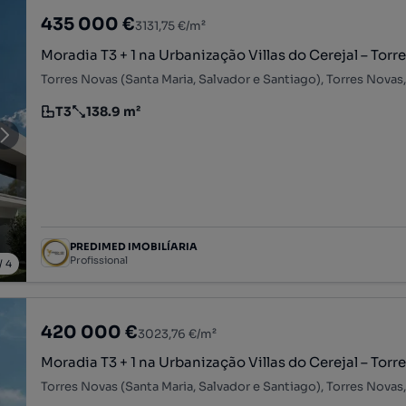
435 000 €
3131,75 €/m²
Moradia T3 + 1 na Urbanização Villas do Cerejal – Torr
Torres Novas (Santa Maria, Salvador e Santiago), Torres Nova
T3
138.9 m²
Tipologia
Preço por metro quadrado
PREDIMED IMOBILÍARIA
Profissional
/
4
420 000 €
3023,76 €/m²
Moradia T3 + 1 na Urbanização Villas do Cerejal – Torr
Torres Novas (Santa Maria, Salvador e Santiago), Torres Nova