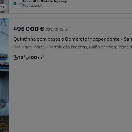
Falcão Real Estate Agency
Profissional
60
495 000 €
1237,50 €/m²
Quintinha com casas e Comércio independente - Sa
T3
400 m²
Tipologia
Preço por metro quadrado