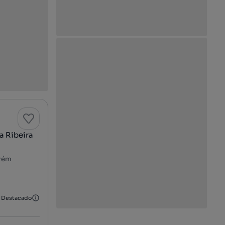
a Ribeira
arém
Destacado