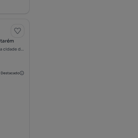
ntarém
Rua Maria Lamas - Portela das Padeiras, União das freguesias da cidade de Santarém, Santarém, Santarém
Destacado