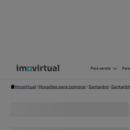
Para venda
Para
Imovirtual
Moradias para comprar
Santarém
Santaré