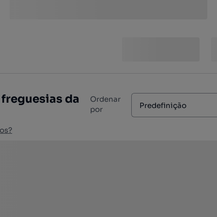
 freguesias da
Ordenar
Predefinição
por
os?