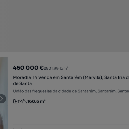
450 000 €
2801,99 €/m²
Moradia T4 Venda em Santarém (Marvila), Santa Iria d
de Santa
União das freguesias da cidade de Santarém, Santarém, Sant
T4
160.6 m²
Tipologia
Preço por metro quadrado