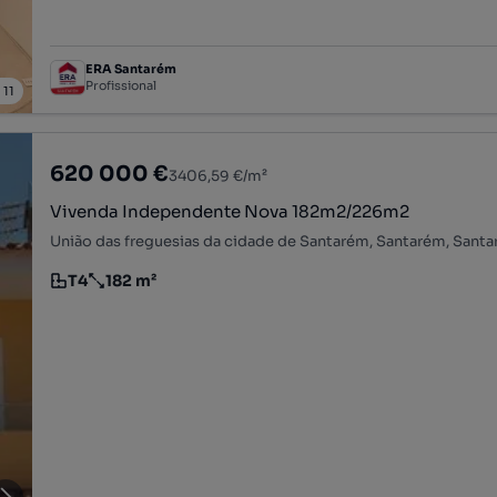
ERA Santarém
Profissional
/
11
620 000 €
3406,59 €/m²
Vivenda Independente Nova 182m2/226m2
União das freguesias da cidade de Santarém, Santarém, Sant
T4
182 m²
Tipologia
Preço por metro quadrado