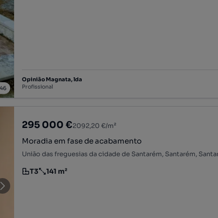
Opinião Magnata, lda
Profissional
46
295 000 €
2092,20 €/m²
Moradia em fase de acabamento
União das freguesias da cidade de Santarém, Santarém, Sant
T3
141 m²
Tipologia
Preço por metro quadrado