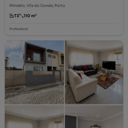
Mindelo, Vila do Conde, Porto
T3
110 m²
Tipologia
Preço por metro quadrado
Profissional