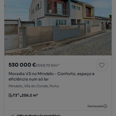
530 000 €
2068,70 €/m²
Moradia V3 no Mindelo - Conforto, espaço e
eficiência num só lar
Mindelo, Vila do Conde, Porto
T3
256.2 m²
Tipologia
Preço por metro quadrado
Destacado
OfBank Mediação Imobiliária