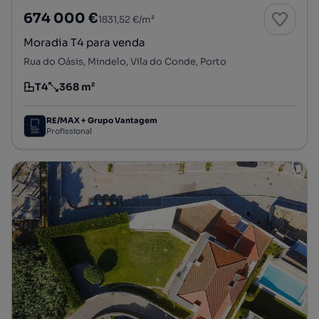
674 000 €
1831,52 €/m²
Moradia T4 para venda
Rua do Oásis, Mindelo, Vila do Conde, Porto
T4
368 m²
Tipologia
Preço por metro quadrado
RE/MAX + Grupo Vantagem
Profissional