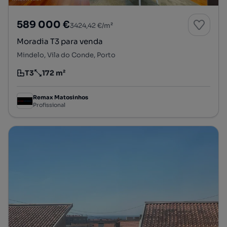
589 000 €
3424,42 €/m²
Moradia T3 para venda
Mindelo, Vila do Conde, Porto
T3
172 m²
Tipologia
Preço por metro quadrado
Remax Matosinhos
Profissional