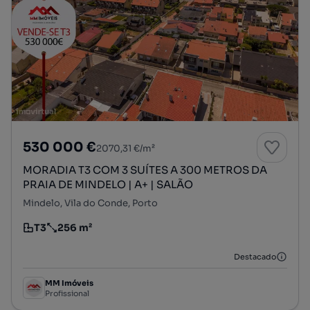
530 000 €
2070,31 €/m²
MORADIA T3 COM 3 SUÍTES A 300 METROS DA
PRAIA DE MINDELO | A+ | SALÃO
Mindelo, Vila do Conde, Porto
T3
256 m²
Tipologia
Preço por metro quadrado
Destacado
MM Imóveis
Profissional