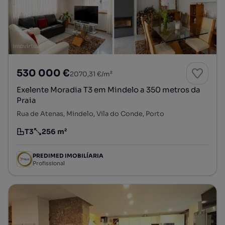
530 000 €
2070,31 €/m²
Exelente Moradia T3 em Mindelo a 350 metros da
Praia
Rua de Atenas, Mindelo, Vila do Conde, Porto
T3
256 m²
Tipologia
Preço por metro quadrado
PREDIMED IMOBILÍARIA
Profissional