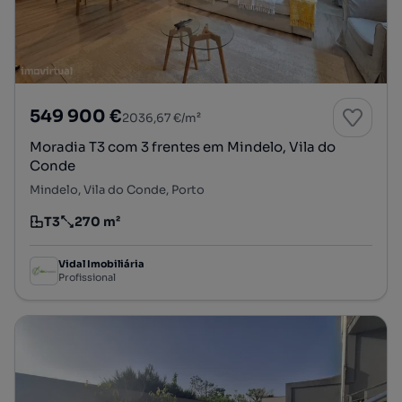
549 900 €
2036,67 €/m²
Moradia T3 com 3 frentes em Mindelo, Vila do
Conde
Mindelo, Vila do Conde, Porto
T3
270 m²
Tipologia
Preço por metro quadrado
Vidal Imobiliária
Profissional