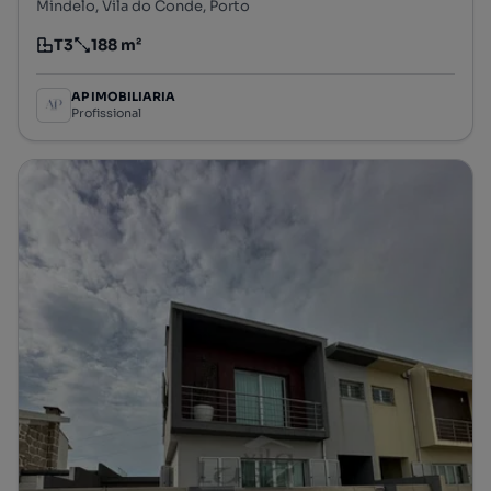
Mindelo, Vila do Conde, Porto
T3
188 m²
Tipologia
Preço por metro quadrado
AP IMOBILIARIA
Profissional