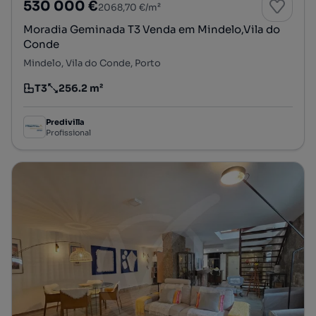
530 000 €
2068,70 €/m²
Moradia Geminada T3 Venda em Mindelo,Vila do
Conde
Mindelo, Vila do Conde, Porto
T3
256.2 m²
Tipologia
Preço por metro quadrado
Predivilla
Profissional