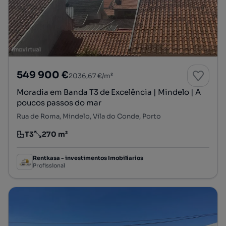
549 900 €
2036,67 €/m²
Moradia em Banda T3 de Excelência | Mindelo | A
poucos passos do mar
Rua de Roma, Mindelo, Vila do Conde, Porto
T3
270 m²
Tipologia
Preço por metro quadrado
Rentkasa - investimentos Imobiliarios
Profissional