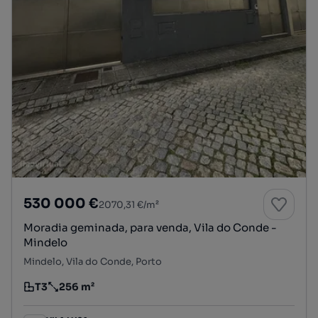
530 000 €
2070,31 €/m²
Moradia geminada, para venda, Vila do Conde -
Mindelo
Mindelo, Vila do Conde, Porto
T3
256 m²
Tipologia
Preço por metro quadrado