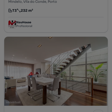
Mindelo, Vila do Conde, Porto
T3
232 m²
Tipologia
Preço por metro quadrado
NauHouse
Profissional