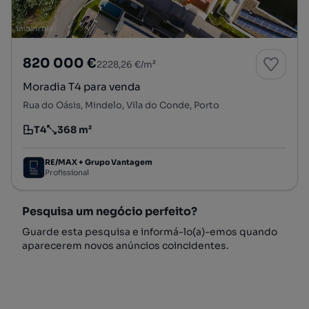
820 000 €
2228,26 €/m²
Moradia T4 para venda
Rua do Oásis, Mindelo, Vila do Conde, Porto
T4
368 m²
Tipologia
Preço por metro quadrado
RE/MAX + Grupo Vantagem
Profissional
Pesquisa um negócio perfeito?
Guarde esta pesquisa e informá-lo(a)-emos quando
aparecerem novos anúncios coincidentes.