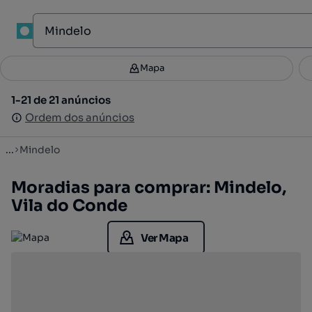
1
Mapa
Mapa
Filtros
Guardar pesquisa
2
1-21 de 21 anúncios
1-21 de 21 anúncios
Ordenar
Ordem dos anúncios
Ordem dos anúncios
...
Mindelo
Moradias para comprar: Mindelo,
Vila do Conde
Ver Mapa