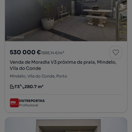
530 000 €
1888,14 €/m²
Venda de Moradia V3 próxima da praia, Mindelo,
Vila do Conde
Mindelo, Vila do Conde, Porto
T3
280.7 m²
Tipologia
Preço por metro quadrado
ENTREPORTAS
Profissional