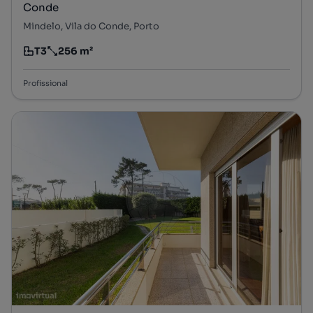
Conde
Mindelo, Vila do Conde, Porto
T3
256 m²
Tipologia
Preço por metro quadrado
Profissional