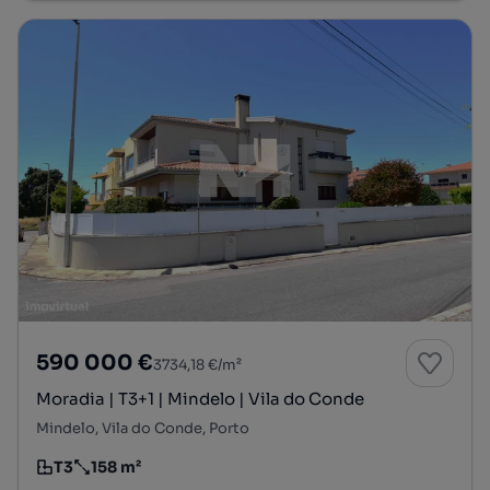
590 000 €
3734,18 €/m²
Moradia | T3+1 | Mindelo | Vila do Conde
Mindelo, Vila do Conde, Porto
T3
158 m²
Tipologia
Preço por metro quadrado