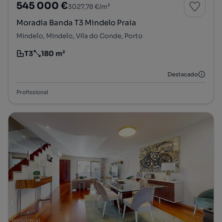
545 000 €
3027,78 €/m²
Moradia Banda T3 Mindelo Praia
Mindelo, Mindelo, Vila do Conde, Porto
T3
180 m²
Tipologia
Preço por metro quadrado
Destacado
Profissional