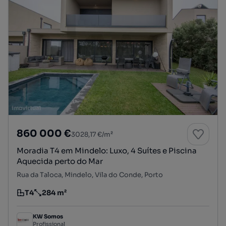
860 000 €
3028,17 €/m²
Moradia T4 em Mindelo: Luxo, 4 Suítes e Piscina
Aquecida perto do Mar
Rua da Taloca, Mindelo, Vila do Conde, Porto
T4
284 m²
Tipologia
Preço por metro quadrado
KW Somos
Profissional