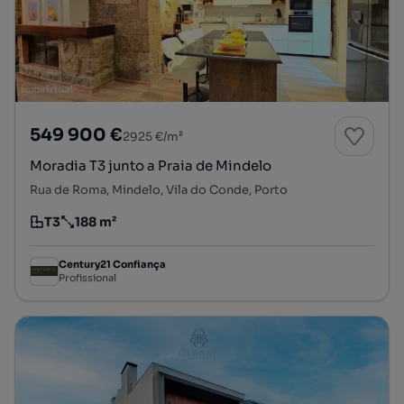
549 900 €
2925 €/m²
Moradia T3 junto a Praia de Mindelo
Rua de Roma, Mindelo, Vila do Conde, Porto
T3
188 m²
Tipologia
Preço por metro quadrado
Century21 Confiança
Profissional