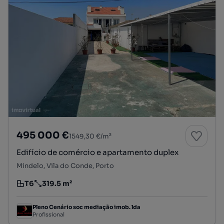
495 000 €
1549,30 €/m²
Edifício de comércio e apartamento duplex
Mindelo, Vila do Conde, Porto
T6
319.5 m²
Tipologia
Preço por metro quadrado
Pleno Cenário soc mediação imob. lda
Profissional