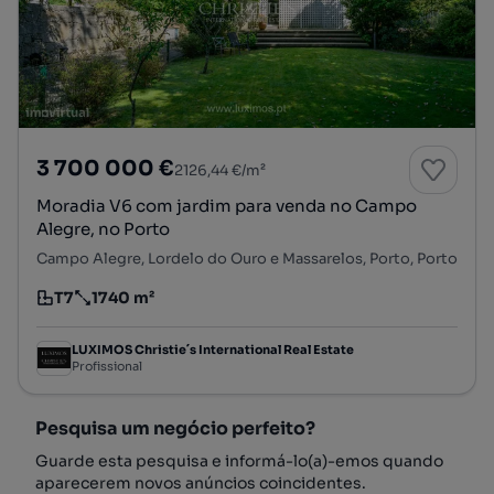
3 700 000 €
2126,44 €/m²
Moradia V6 com jardim para venda no Campo
Alegre, no Porto
Campo Alegre, Lordelo do Ouro e Massarelos, Porto, Porto
T7
1740 m²
Tipologia
Preço por metro quadrado
LUXIMOS Christie´s International Real Estate
Profissional
Pesquisa um negócio perfeito?
Guarde esta pesquisa e informá-lo(a)-emos quando
aparecerem novos anúncios coincidentes.