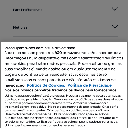
Para Profissionais
Notícias
PORTAIS
Preocupamo-nos com a sua privacidade
Nós e os nossos parceiros
429
armazenamos e/ou acedemos a
informações num dispositivo, tais como identificadores únicos
Mapa do Site
em cookies para tratar dados pessoais. Pode aceitar ou gerir as
suas escolhas clicando abaixo ou em qualquer momento na
página da política de privacidade. Estas escolhas serão
sinalizadas aos nossos parceiros e não afetarão os dados de
Contacte-nos
navegação.
Política de Cookies,
Política de Privacidade
Nós e os nossos parceiros tratamos os dados para fornecermos:
Utilizar dados de geolocalização precisos. Procurar ativamente as características
do dispositivo para identificação. Compreender os públicos através de estatísticas
SIGA-NOS:
ou combinações de dados de diferentes fontes. Armazenar e/ou aceder a
informações num dispositivo. Medir o desempenho da publicidade. Criar perfis
para personalizar conteúdos. Criar perfis para publicidade personalizada.
Desenvolver e melhorar serviços. Utilizar dados limitados para selecionar
publicidade. Medir o desempenho dos conteúdos. Utilizar dados limitados para
selecionar conteúdos. Utilizar perfis para selecionar publicidade personalizada.
DESCARREGAR NA:
Utilizar perfis para selecionar conteúdos personalizados.