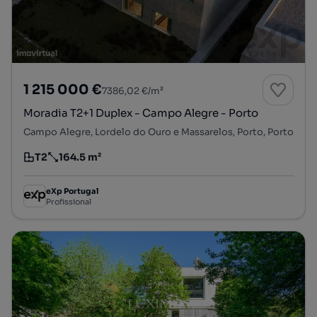
1 215 000 €
7386,02 €/m²
Moradia T2+1 Duplex - Campo Alegre - Porto
Campo Alegre, Lordelo do Ouro e Massarelos, Porto, Porto
T2
164.5 m²
Tipologia
Preço por metro quadrado
eXp Portugal
Profissional