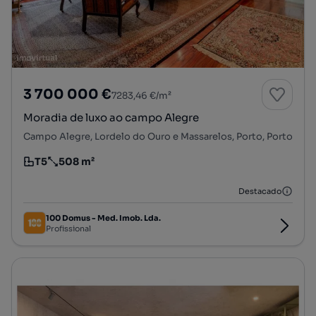
3 700 000 €
7283,46 €/m²
Moradia de luxo ao campo Alegre
Campo Alegre, Lordelo do Ouro e Massarelos, Porto, Porto
T5
508 m²
Tipologia
Preço por metro quadrado
Destacado
100 Domus - Med. Imob. Lda.
Profissional