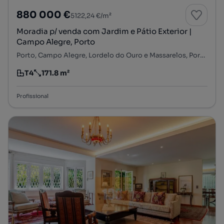
880 000 €
5122,24 €/m²
Moradia p/ venda com Jardim e Pátio Exterior |
Campo Alegre, Porto
Porto, Campo Alegre, Lordelo do Ouro e Massarelos, Porto, Porto
T4
171.8 m²
Tipologia
Preço por metro quadrado
Profissional