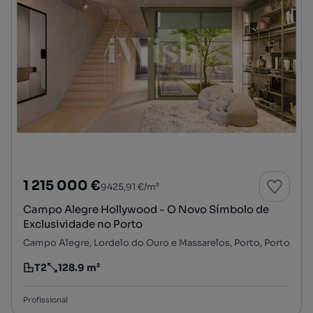
1 215 000 €
9425,91 €/m²
Campo Alegre Hollywood - O Novo Símbolo de
Exclusividade no Porto
Campo Alegre, Lordelo do Ouro e Massarelos, Porto, Porto
T2
128.9 m²
Tipologia
Preço por metro quadrado
Profissional