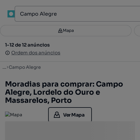
1
Mapa
Mapa
Filtros
Guardar pesquisa
2
1-12 de 12 anúncios
1-12 de 12 anúncios
Ordenar
Ordem dos anúncios
Ordem dos anúncios
...
Campo Alegre
Moradias para comprar: Campo
Alegre, Lordelo do Ouro e
Massarelos, Porto
Ver Mapa