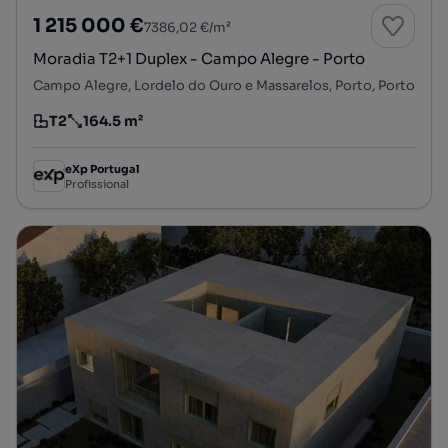
1 215 000 €
7386,02 €/m²
Moradia T2+1 Duplex - Campo Alegre - Porto
Campo Alegre, Lordelo do Ouro e Massarelos, Porto, Porto
T2
164.5 m²
Tipologia
Preço por metro quadrado
eXp Portugal
Profissional