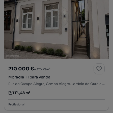
210 000 €
4375 €/m²
Moradia T1 para venda
Rua do Campo Alegre, Campo Alegre, Lordelo do Ouro e Massarelos, Porto, Porto
T1
48 m²
Tipologia
Preço por metro quadrado
Profissional