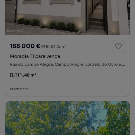
188 000 €
3916,67 €/m²
Moradia T1 para venda
Rua do Campo Alegre, Campo Alegre, Lordelo do Ouro e Massarelos, Porto, Porto
T1
48 m²
Tipologia
Preço por metro quadrado
Profissional