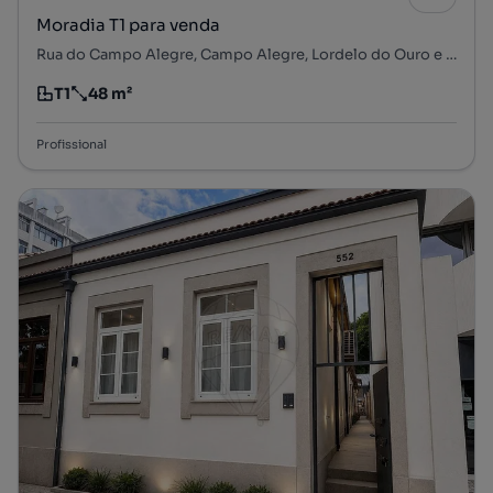
Moradia T1 para venda
Rua do Campo Alegre, Campo Alegre, Lordelo do Ouro e Massarelos, Porto, Porto
T1
48 m²
Tipologia
Preço por metro quadrado
Profissional