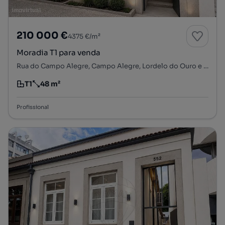
210 000 €
4375 €/m²
Moradia T1 para venda
Rua do Campo Alegre, Campo Alegre, Lordelo do Ouro e Massarelos, Porto, Porto
T1
48 m²
Tipologia
Preço por metro quadrado
Profissional