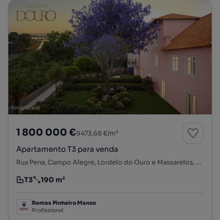
1 800 000 €
9473,68 €/m²
Apartamento T3 para venda
Rua Pena, Campo Alegre, Lordelo do Ouro e Massarelos, Porto, Porto
T3
190 m²
Tipologia
Preço por metro quadrado
Remax Pinheiro Manso
Profissional