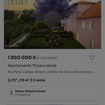
1 200 000 €
10 434,78 €/m²
Apartamento T2 para venda
Rua Pena, Campo Alegre, Lordelo do Ouro e Massarelos, Porto, Porto
T2
115 m²
2 andar
Tipologia
Preço por metro quadrado
Andar
Remax Pinheiro Manso
Profissional