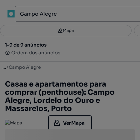
1
Mapa
Mapa
Filtros
Guardar pesquisa
2
1-9 de 9 anúncios
1-9 de 9 anúncios
Ordenar
Ordem dos anúncios
Ordem dos anúncios
...
Campo Alegre
Casas e apartamentos para
comprar (penthouse): Campo
Alegre, Lordelo do Ouro e
Massarelos, Porto
Ver Mapa