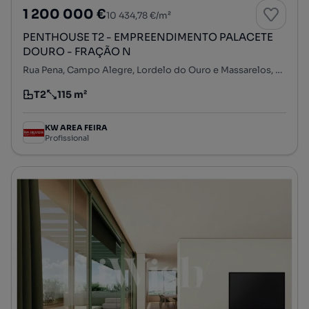
1 200 000 €
10 434,78 €/m²
PENTHOUSE T2 - EMPREENDIMENTO PALACETE
DOURO - FRAÇÃO N
Rua Pena, Campo Alegre, Lordelo do Ouro e Massarelos, Porto, Porto
T2
115 m²
Tipologia
Preço por metro quadrado
KW AREA FEIRA
Profissional