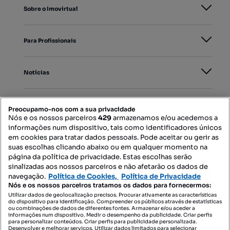
Sobre o Imovirtual
Para Profissionais
Notícias
PORTAIS
Preocupamo-nos com a sua privacidade
Nós e os nossos parceiros
429
armazenamos e/ou acedemos a
informações num dispositivo, tais como identificadores únicos
Mapa do Site
em cookies para tratar dados pessoais. Pode aceitar ou gerir as
suas escolhas clicando abaixo ou em qualquer momento na
página da política de privacidade. Estas escolhas serão
sinalizadas aos nossos parceiros e não afetarão os dados de
Contacte-nos
navegação.
Política de Cookies,
Política de Privacidade
Nós e os nossos parceiros tratamos os dados para fornecermos:
Utilizar dados de geolocalização precisos. Procurar ativamente as características
do dispositivo para identificação. Compreender os públicos através de estatísticas
SIGA-NOS:
ou combinações de dados de diferentes fontes. Armazenar e/ou aceder a
informações num dispositivo. Medir o desempenho da publicidade. Criar perfis
para personalizar conteúdos. Criar perfis para publicidade personalizada.
Desenvolver e melhorar serviços. Utilizar dados limitados para selecionar