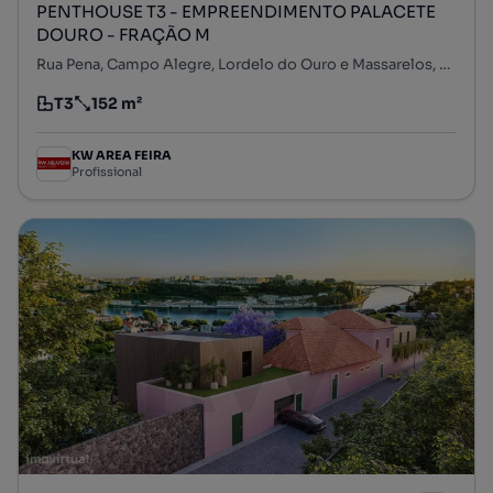
PENTHOUSE T3 - EMPREENDIMENTO PALACETE
DOURO - FRAÇÃO M
Rua Pena, Campo Alegre, Lordelo do Ouro e Massarelos, Porto, Porto
T3
152 m²
Tipologia
Preço por metro quadrado
KW AREA FEIRA
Profissional