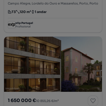
Campo Alegre, Lordelo do Ouro e Massarelos, Porto, Porto
T3
120 m²
1 andar
Tipologia
Preço por metro quadrado
Andar
eXp Portugal
Profissional
1 650 000 €
10 855,26 €/m²