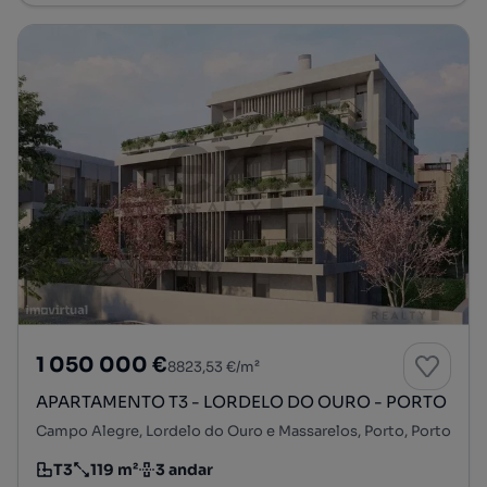
1 050 000 €
8823,53 €/m²
APARTAMENTO T3 - LORDELO DO OURO - PORTO
Campo Alegre, Lordelo do Ouro e Massarelos, Porto, Porto
T3
119 m²
3 andar
Tipologia
Preço por metro quadrado
Andar