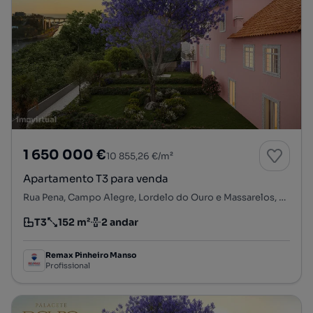
1 650 000 €
10 855,26 €/m²
Apartamento T3 para venda
Rua Pena, Campo Alegre, Lordelo do Ouro e Massarelos, Porto, Porto
T3
152 m²
2 andar
Tipologia
Preço por metro quadrado
Andar
Remax Pinheiro Manso
Profissional