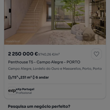
2 250 000 €
9740,26 €/m²
Penthouse T5 - Campo Alegre - PORTO
Campo Alegre, Lordelo do Ouro e Massarelos, Porto, Porto
T5
231 m²
6 andar
Tipologia
Preço por metro quadrado
Andar
eXp Portugal
Profissional
Pesquisa um negócio perfeito?