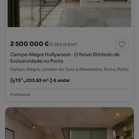
2 500 000 €
12 265,12 €/m²
Campo Alegre Hollywood - O Novo Símbolo de
Exclusividade no Porto
Campo Alegre, Lordelo do Ouro e Massarelos, Porto, Porto
T5
203.83 m²
6 andar
Tipologia
Preço por metro quadrado
Andar
Profissional