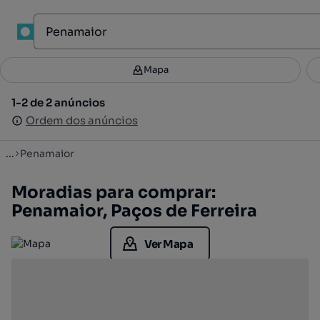
1
Mapa
Mapa
Filtros
Guardar pesquisa
2
1-2 de 2 anúncios
1-2 de 2 anúncios
Ordenar
Ordem dos anúncios
Ordem dos anúncios
...
Penamaior
Moradias para comprar:
Penamaior, Paços de Ferreira
Ver Mapa