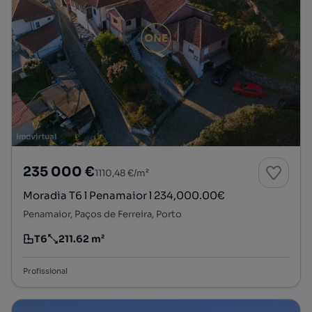
235 000 €
1110,48 €/m²
Moradia T6 l Penamaior l 234,000.00€
Penamaior, Paços de Ferreira, Porto
T6
211.62 m²
Tipologia
Preço por metro quadrado
Profissional