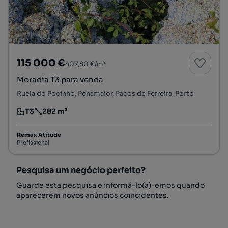
115 000 €
407,80 €/m²
Moradia T3 para venda
Ruela do Pocinho, Penamaior, Paços de Ferreira, Porto
T3
282 m²
Tipologia
Preço por metro quadrado
Remax Atitude
Profissional
Pesquisa um negócio perfeito?
Guarde esta pesquisa e informá-lo(a)-emos quando
aparecerem novos anúncios coincidentes.