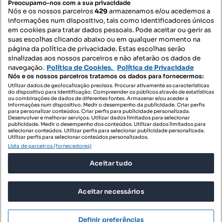
Preocupamo-nos com a sua privacidade
Nós e os nossos parceiros
429
armazenamos e/ou acedemos a
informações num dispositivo, tais como identificadores únicos
Mapa do Site
em cookies para tratar dados pessoais. Pode aceitar ou gerir as
suas escolhas clicando abaixo ou em qualquer momento na
página da política de privacidade. Estas escolhas serão
sinalizadas aos nossos parceiros e não afetarão os dados de
Contacte-nos
navegação.
Política de Cookies,
Política de Privacidade
Nós e os nossos parceiros tratamos os dados para fornecermos:
Utilizar dados de geolocalização precisos. Procurar ativamente as características
do dispositivo para identificação. Compreender os públicos através de estatísticas
SIGA-NOS:
ou combinações de dados de diferentes fontes. Armazenar e/ou aceder a
informações num dispositivo. Medir o desempenho da publicidade. Criar perfis
para personalizar conteúdos. Criar perfis para publicidade personalizada.
Desenvolver e melhorar serviços. Utilizar dados limitados para selecionar
publicidade. Medir o desempenho dos conteúdos. Utilizar dados limitados para
selecionar conteúdos. Utilizar perfis para selecionar publicidade personalizada.
DESCARREGAR NA:
Utilizar perfis para selecionar conteúdos personalizados.
Lista de parceiros (fornecedores)
Aceitar tudo
Aceitar necessários
© 2026 Imovirtual.com, OLX Portugal, S.A.
TERMOS DE UTILIZAÇÃO
Definir preferências
POLÍTICA DE PRIVACIDADE