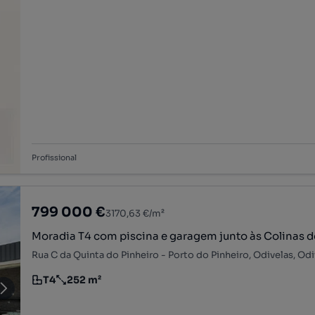
Profissional
799 000 €
3170,63 €/m²
Moradia T4 com piscina e garagem junto às Colinas d
T4
252 m²
Tipologia
Preço por metro quadrado