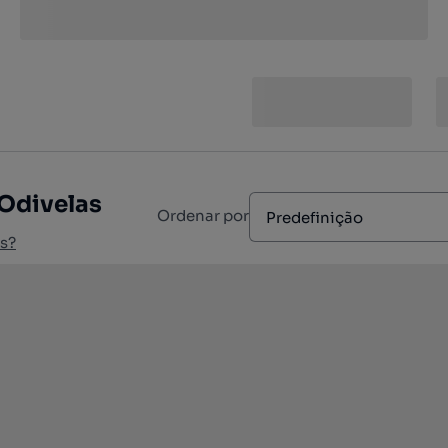
 Odivelas
Ordenar por
Predefinição
s?