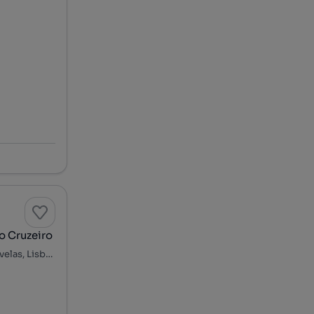
o Cruzeiro
Rua C da Quinta do Pinheiro - Porto do Pinheiro, Odivelas, Odivelas, Lisboa