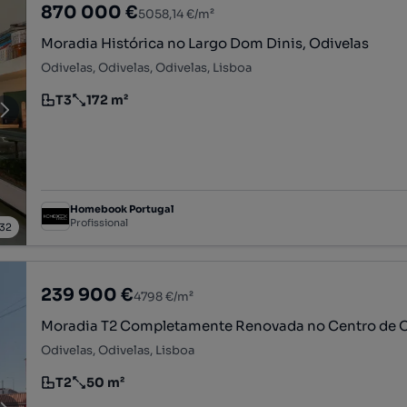
870 000 €
5058,14 €/m²
Moradia Histórica no Largo Dom Dinis, Odivelas
Odivelas, Odivelas, Odivelas, Lisboa
T3
172 m²
Tipologia
Preço por metro quadrado
Homebook Portugal
Profissional
32
239 900 €
4798 €/m²
Moradia T2 Completamente Renovada no Centro de O
Odivelas, Odivelas, Lisboa
T2
50 m²
Tipologia
Preço por metro quadrado