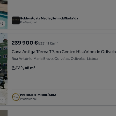
Golden Ágata Mediação Imobiliária lda
Profissional
49
239 900 €
5331,11 €/m²
Casa Antiga Térrea T2, no Centro Histórico de Odivel
Rua António Maria Bravo, Odivelas, Odivelas, Lisboa
T2
45 m²
Tipologia
Preço por metro quadrado
PREDIMED IMOBILÍARIA
Profissional
/
16