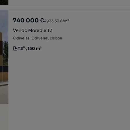
740 000 €
4933,33 €/m²
Vendo Moradia T3
Odivelas, Odivelas, Lisboa
T3
150 m²
Tipologia
Preço por metro quadrado