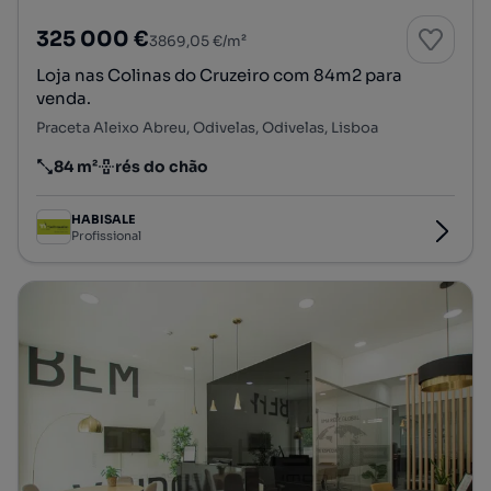
325 000 €
3869,05 €/m²
Loja nas Colinas do Cruzeiro com 84m2 para
venda.
Praceta Aleixo Abreu, Odivelas, Odivelas, Lisboa
84 m²
rés do chão
Preço por metro quadrado
Andar
HABISALE
Profissional