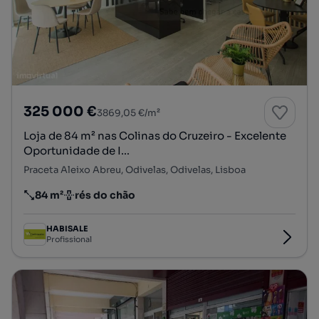
325 000 €
3869,05 €/m²
Loja de 84 m² nas Colinas do Cruzeiro - Excelente
Oportunidade de I...
Praceta Aleixo Abreu, Odivelas, Odivelas, Lisboa
84 m²
rés do chão
Preço por metro quadrado
Andar
HABISALE
Profissional