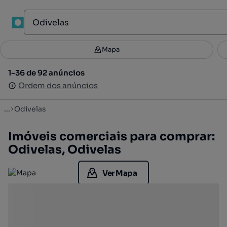
1
Mapa
Mapa
Filtros
Guardar pesquisa
2
1-36 de 92 anúncios
1-36 de 92 anúncios
Ordenar
Ordem dos anúncios
Ordem dos anúncios
...
Odivelas
Imóveis comerciais para comprar:
Odivelas, Odivelas
Ver Mapa