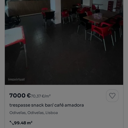
7000 €
70,37 €/m²
trespasse snack bar/ café amadora
Odivelas, Odivelas, Lisboa
99.48 m²
Preço por metro quadrado