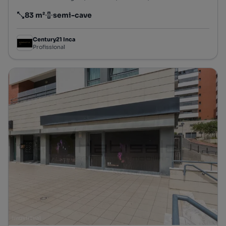
83 m²
semi-cave
Preço por metro quadrado
Andar
Century21 Inca
Profissional