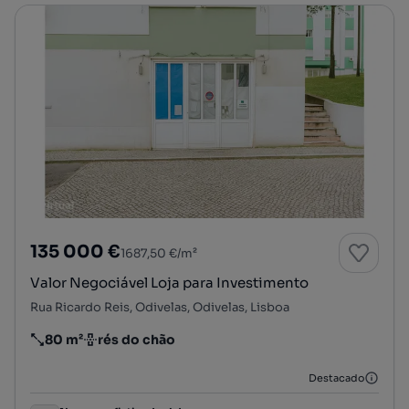
135 000 €
1687,50 €/m²
Valor Negociável Loja para Investimento
Rua Ricardo Reis, Odivelas, Odivelas, Lisboa
80 m²
rés do chão
Preço por metro quadrado
Andar
Destacado