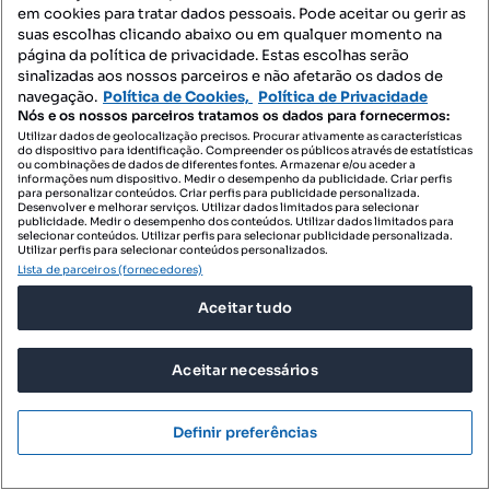
em cookies para tratar dados pessoais. Pode aceitar ou gerir as
suas escolhas clicando abaixo ou em qualquer momento na
página da política de privacidade. Estas escolhas serão
sinalizadas aos nossos parceiros e não afetarão os dados de
navegação.
Política de Cookies,
Política de Privacidade
Nós e os nossos parceiros tratamos os dados para fornecermos:
Utilizar dados de geolocalização precisos. Procurar ativamente as características
do dispositivo para identificação. Compreender os públicos através de estatísticas
ou combinações de dados de diferentes fontes. Armazenar e/ou aceder a
informações num dispositivo. Medir o desempenho da publicidade. Criar perfis
para personalizar conteúdos. Criar perfis para publicidade personalizada.
Desenvolver e melhorar serviços. Utilizar dados limitados para selecionar
publicidade. Medir o desempenho dos conteúdos. Utilizar dados limitados para
selecionar conteúdos. Utilizar perfis para selecionar publicidade personalizada.
Utilizar perfis para selecionar conteúdos personalizados.
Lista de parceiros (fornecedores)
Aceitar tudo
99 000 €
1253,16 €/m²
Restaurante renovado para trespasse nas Colinas
Aceitar necessários
do Cruzeiro com esplan
Rua Pulido Valente - Porto do Pinheiro, Odivelas, Odivelas, Lisboa
Definir preferências
79 m²
Preço por metro quadrado