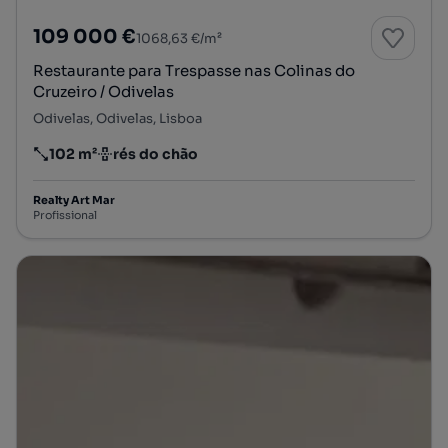
109 000 €
1068,63 €/m²
Restaurante para Trespasse nas Colinas do
Cruzeiro / Odivelas
Odivelas, Odivelas, Lisboa
102 m²
rés do chão
Preço por metro quadrado
Andar
Realty Art Mar
Profissional