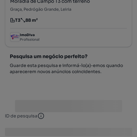
Moradia de Campo T3 com terreno
Graça, Pedrógão Grande, Leiria
T3
88 m²
Tipologia
Preço por metro quadrado
ImoDiva
Profissional
Pesquisa um negócio perfeito?
Guarde esta pesquisa e informá-lo(a)-emos quando
aparecerem novos anúncios coincidentes.
ID de pesquisa
ID de pesquisa