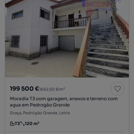
199 500 €
1662,50 €/m²
Moradia T3 com garagem, anexos e terreno com
agua em Pedrogão Grande
Graça, Pedrógão Grande, Leiria
T3
120 m²
Tipologia
Preço por metro quadrado