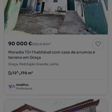
90 000 €
529,41 €/m²
Moradia T2+1 habitável com casa de arrumos e
terreno em Graça
Graça, Pedrógão Grande, Leiria
T2
170 m²
Tipologia
Preço por metro quadrado
ImoDiva
Profissional