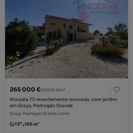
265 000 €
2523,81 €/m²
Moradia T3 recentemente renovada, com jardim
em Graça, Pedrogão Grande
Graça, Pedrógão Grande, Leiria
T3
105 m²
Tipologia
Preço por metro quadrado