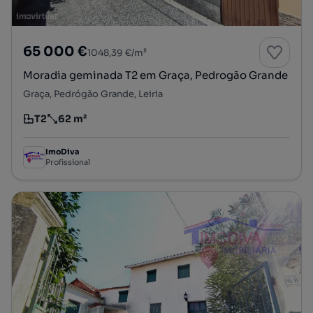
65 000 €
1048,39 €/m²
Moradia geminada T2 em Graça, Pedrogão Grande
Graça, Pedrógão Grande, Leiria
T2
62 m²
Tipologia
Preço por metro quadrado
ImoDiva
Profissional