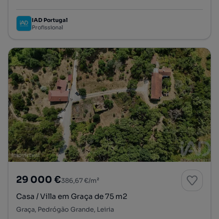
Tipologia
Preço por metro quadrado
IAD Portugal
Profissional
29 000 €
386,67 €/m²
Casa / Villa em Graça de 75 m2
Graça, Pedrógão Grande, Leiria