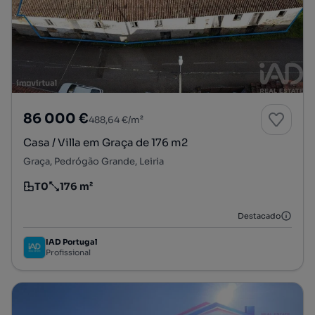
86 000 €
488,64 €/m²
Casa / Villa em Graça de 176 m2
Graça, Pedrógão Grande, Leiria
T0
176 m²
Tipologia
Preço por metro quadrado
Destacado
IAD Portugal
Profissional