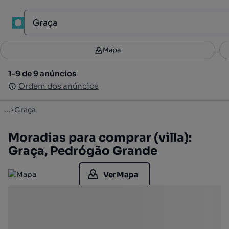
1
Mapa
Mapa
Filtros
Guardar pesquisa
3
1-9 de 9 anúncios
1-9 de 9 anúncios
Ordenar
Ordem dos anúncios
Ordem dos anúncios
...
Graça
Moradias para comprar (villa):
Graça, Pedrógão Grande
Ver Mapa