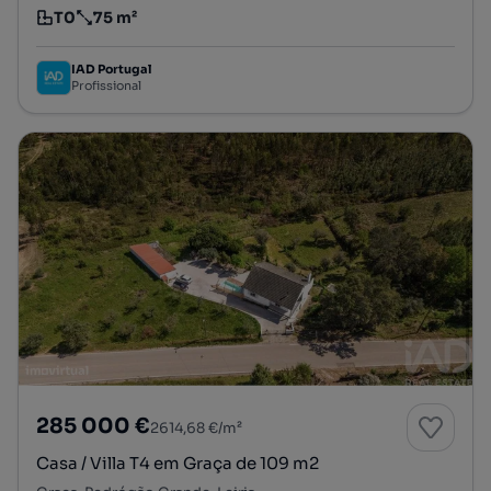
T0
75 m²
Tipologia
Preço por metro quadrado
IAD Portugal
Profissional
285 000 €
2614,68 €/m²
Casa / Villa T4 em Graça de 109 m2