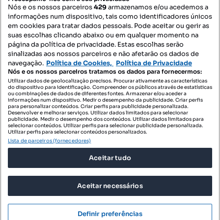
Nós e os nossos parceiros
429
armazenamos e/ou acedemos a
informações num dispositivo, tais como identificadores únicos
Mapa do Site
em cookies para tratar dados pessoais. Pode aceitar ou gerir as
suas escolhas clicando abaixo ou em qualquer momento na
página da política de privacidade. Estas escolhas serão
sinalizadas aos nossos parceiros e não afetarão os dados de
Contacte-nos
navegação.
Política de Cookies,
Política de Privacidade
Nós e os nossos parceiros tratamos os dados para fornecermos:
Utilizar dados de geolocalização precisos. Procurar ativamente as características
do dispositivo para identificação. Compreender os públicos através de estatísticas
SIGA-NOS:
ou combinações de dados de diferentes fontes. Armazenar e/ou aceder a
informações num dispositivo. Medir o desempenho da publicidade. Criar perfis
para personalizar conteúdos. Criar perfis para publicidade personalizada.
Desenvolver e melhorar serviços. Utilizar dados limitados para selecionar
publicidade. Medir o desempenho dos conteúdos. Utilizar dados limitados para
selecionar conteúdos. Utilizar perfis para selecionar publicidade personalizada.
DESCARREGAR NA:
Utilizar perfis para selecionar conteúdos personalizados.
Lista de parceiros (fornecedores)
Aceitar tudo
Aceitar necessários
© 2026 Imovirtual.com, OLX Portugal, S.A.
TERMOS DE UTILIZAÇÃO
Definir preferências
POLÍTICA DE PRIVACIDADE