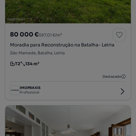
80 000 €
597,01 €/m²
Moradia para Reconstrução na Batalha- Leiria
São Mamede, Batalha, Leiria
T2
134 m²
Tipologia
Preço por metro quadrado
Destacado
IMOPRAXIS
Profissional