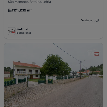
São Mamede, Batalha, Leiria
T2
232 m²
Tipologia
Preço por metro quadrado
Destacado
ImoTrust
Profissional