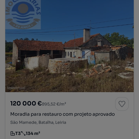
120 000 €
895,52 €/m²
Moradia para restauro com projeto aprovado
São Mamede, Batalha, Leiria
T3
134 m²
Tipologia
Preço por metro quadrado