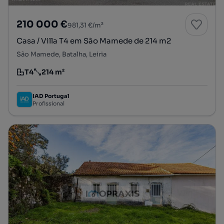
210 000 €
981,31 €/m²
Casa / Villa T4 em São Mamede de 214 m2
São Mamede, Batalha, Leiria
T4
214 m²
Tipologia
Preço por metro quadrado
IAD Portugal
Profissional