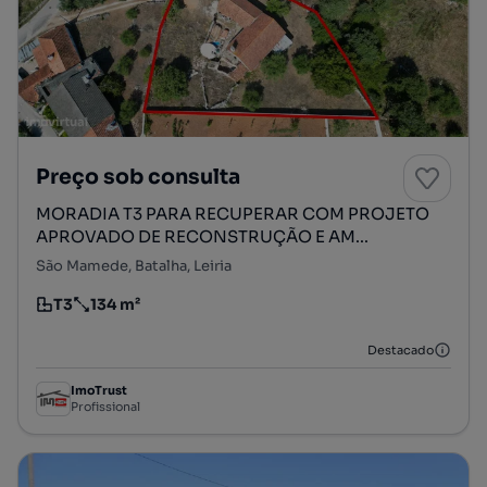
Preço sob consulta
MORADIA T3 PARA RECUPERAR COM PROJETO
APROVADO DE RECONSTRUÇÃO E AM...
São Mamede, Batalha, Leiria
T3
134 m²
Tipologia
Preço por metro quadrado
Destacado
ImoTrust
Profissional