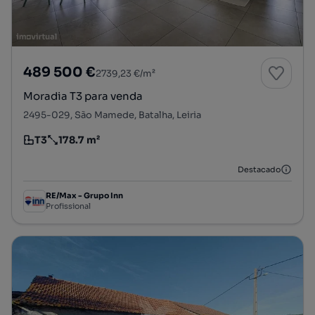
489 500 €
2739,23 €/m²
Moradia T3 para venda
2495-029, São Mamede, Batalha, Leiria
T3
178.7 m²
Tipologia
Preço por metro quadrado
Destacado
RE/Max - Grupo Inn
Profissional