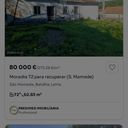
80 000 €
1273,28 €/m²
Moradia T2 para recuperar (S. Mamede)
São Mamede, Batalha, Leiria
T2
62.83 m²
Tipologia
Preço por metro quadrado
PREDIMED IMOBILÍARIA
Profissional