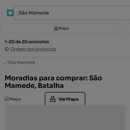
1
Mapa
Mapa
Filtros
Guardar pesquisa
2
1-20 de 20 anúncios
1-20 de 20 anúncios
Ordenar
Ordem dos anúncios
Ordem dos anúncios
...
São Mamede
Moradias para comprar: São
Mamede, Batalha
Ver Mapa