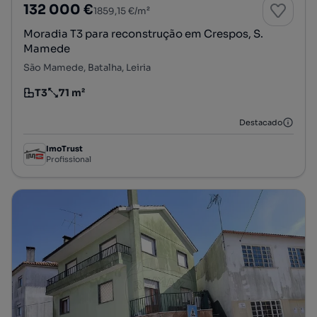
132 000 €
1859,15 €/m²
Moradia T3 para reconstrução em Crespos, S.
Mamede
São Mamede, Batalha, Leiria
T3
71 m²
Tipologia
Preço por metro quadrado
Destacado
ImoTrust
Profissional