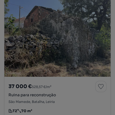
37 000 €
528,57 €/m²
Ruina para reconstrução
São Mamede, Batalha, Leiria
T2
70 m²
Tipologia
Preço por metro quadrado