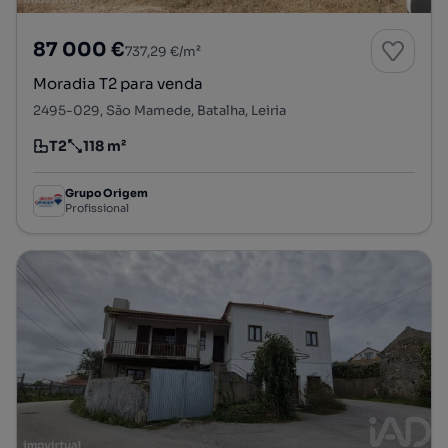
87 000 €
737,29 €/m²
Moradia T2 para venda
2495-029, São Mamede, Batalha, Leiria
T2
118 m²
Tipologia
Preço por metro quadrado
Grupo Origem
Profissional