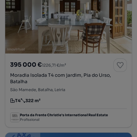
395 000 €
1226,71 €/m²
Moradia Isolada T4 com jardim, Pia do Urso,
Batalha
São Mamede, Batalha, Leiria
T4
322 m²
Tipologia
Preço por metro quadrado
Porta da Frente Christie's International Real Estate
Profissional