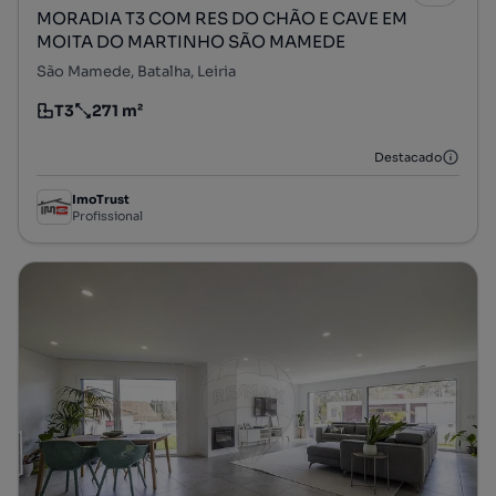
MORADIA T3 COM RES DO CHÃO E CAVE EM
MOITA DO MARTINHO SÃO MAMEDE
São Mamede, Batalha, Leiria
T3
271 m²
Tipologia
Preço por metro quadrado
Destacado
ImoTrust
Profissional