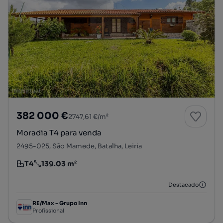
382 000 €
2747,61 €/m²
Moradia T4 para venda
2495-025, São Mamede, Batalha, Leiria
T4
139.03 m²
Tipologia
Preço por metro quadrado
Destacado
RE/Max - Grupo Inn
Profissional