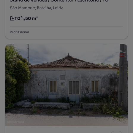
São Mamede, Batalha, Leiria
T0
50 m²
Tipologia
Preço por metro quadrado
Profissional