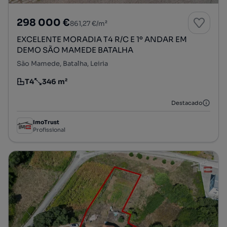
298 000 €
861,27 €/m²
EXCELENTE MORADIA T4 R/C E 1º ANDAR EM
DEMO SÃO MAMEDE BATALHA
São Mamede, Batalha, Leiria
T4
346 m²
Tipologia
Preço por metro quadrado
Destacado
ImoTrust
Profissional