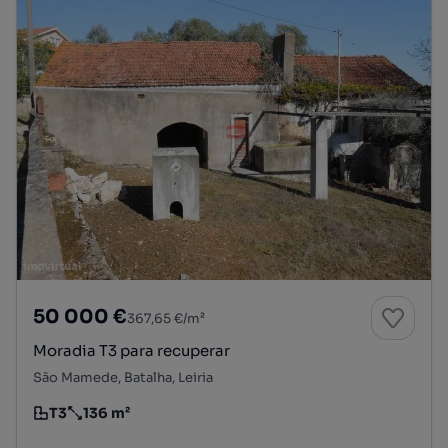
50 000 €
367,65 €/m²
Moradia T3 para recuperar
São Mamede, Batalha, Leiria
T3
136 m²
Tipologia
Preço por metro quadrado