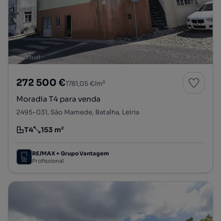
272 500 €
1781,05 €/m²
Moradia T4 para venda
2495-031, São Mamede, Batalha, Leiria
T4
153 m²
Tipologia
Preço por metro quadrado
RE/MAX + Grupo Vantagem
Profissional