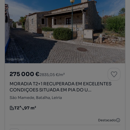
275 000 €
2835,05 €/m²
MORADIA T2+1 RECUPERADA EM EXCELENTES
CONDIÇOES SITUADA EM PIA DO U...
São Mamede, Batalha, Leiria
T2
97 m²
Tipologia
Preço por metro quadrado
Destacado