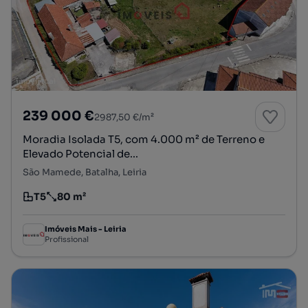
239 000 €
2987,50 €/m²
Moradia Isolada T5, com 4.000 m² de Terreno e
Elevado Potencial de...
São Mamede, Batalha, Leiria
T5
80 m²
Tipologia
Preço por metro quadrado
Imóveis Mais - Leiria
Profissional