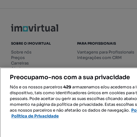
SOBRE O IMOVIRTUAL
PARA PROFISSIONAIS
Sobre nós
Vantagens para Profissionais
Preços
Integrações com CRM
Carreiras
Ajuda
Livro de Reclamações online
Preocupamo-nos com a sua privacidade
Regulamento dos Serviços
Digitais
Nós e os nossos parceiros
429
armazenamos e/ou acedemos a 
dispositivo, tais como identificadores únicos em cookies para 
pessoais. Pode aceitar ou gerir as suas escolhas clicando abaix
momento na página da política de privacidade. Estas escolhas s
SIGA-NOS:
aos nossos parceiros e não afetarão os dados de navegação.
Po
Política de Privacidade
© 2026 Imovirtual.com, OLX Portu