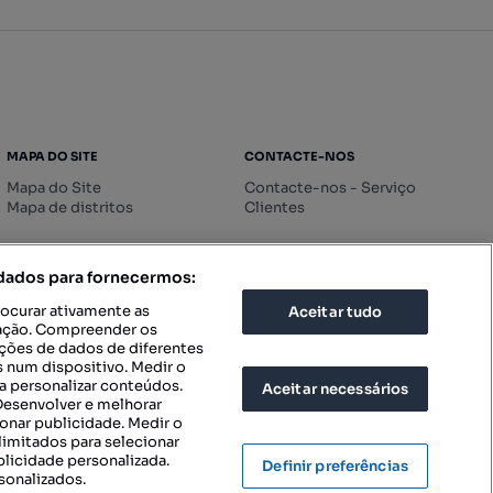
MAPA DO SITE
CONTACTE-NOS
Mapa do Site
Contacte-nos - Serviço
Mapa de distritos
Clientes
 dados para fornecermos:
rocurar ativamente as
Aceitar tudo
icação. Compreender os
ações de dados de diferentes
 num dispositivo. Medir o
a personalizar conteúdos.
Aceitar necessários
 Desenvolver e melhorar
ionar publicidade. Medir o
imitados para selecionar
blicidade personalizada.
Definir preferências
sonalizados.
IGURAÇÕES DE PRIVACIDADE