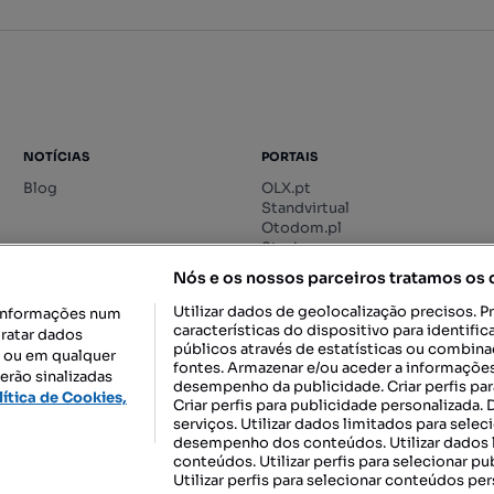
NOTÍCIAS
PORTAIS
Blog
OLX.pt
Standvirtual
Otodom.pl
Storia.ro
Nós e os nossos parceiros tratamos os
Utilizar dados de geolocalização precisos. P
informações num
características do dispositivo para identif
tratar dados
públicos através de estatísticas ou combin
o ou em qualquer
fontes. Armazenar e/ou aceder a informações
erão sinalizadas
desempenho da publicidade. Criar perfis par
DESCARREGAR NA:
lítica de Cookies,
Criar perfis para publicidade personalizada.
serviços. Utilizar dados limitados para selec
desempenho dos conteúdos. Utilizar dados l
conteúdos. Utilizar perfis para selecionar pu
Utilizar perfis para selecionar conteúdos per
gal, S.A.
TERMOS DE UTILIZAÇÃO
POLÍTICA DE PRIVACIDADE
CONF