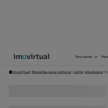
Para venda
Para
Imovirtual
Moradias para comprar
Leiria
Alvaiázere
P