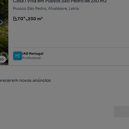
Casa / Villa em Pussos São Pedro de 230 m2
Pussos São Pedro, Alvaiázere, Leiria
T0
230 m²
Tipologia
Preço por metro quadrado
IAD Portugal
Profissional
40
arecerem novos anúncios