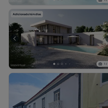
1
/
Adicionado há 4 dias
1
/