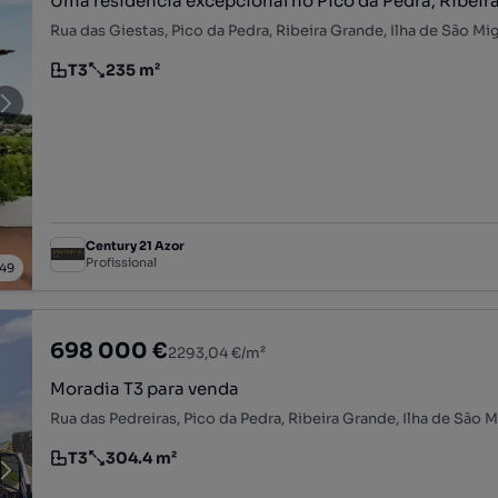
Uma residência excepcional no Pico da Pedra, Ribeir
Rua das Giestas, Pico da Pedra, Ribeira Grande, Ilha de São Mi
T3
235 m²
Tipologia
Preço por metro quadrado
Century 21 Azor
Profissional
49
698 000 €
2293,04 €/m²
Moradia T3 para venda
Rua das Pedreiras, Pico da Pedra, Ribeira Grande, Ilha de São 
T3
304.4 m²
Tipologia
Preço por metro quadrado