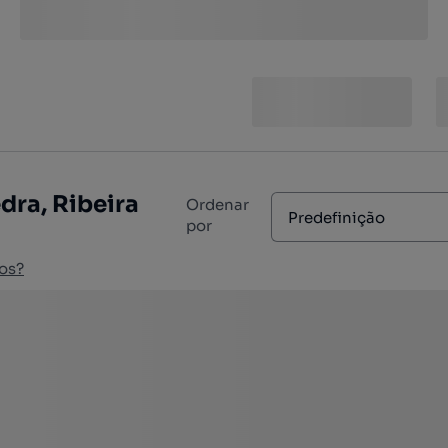
dra, Ribeira
Ordenar
Predefinição
por
os?