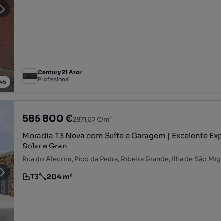
Century 21 Azor
Profissional
45
585 800 €
2871,57 €/m²
Moradia T3 Nova com Suíte e Garagem | Excelente Ex
Solar e Gran
Rua do Alecrim, Pico da Pedra, Ribeira Grande, Ilha de São Mig
T3
204 m²
Tipologia
Preço por metro quadrado