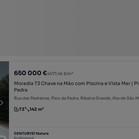
650 000 €
4577,46 €/m²
Moradia T3 Chave na Mão com Piscina e Vista Mar | P
Pedra
Rua das Pedreiras, Pico da Pedra, Ribeira Grande, Ilha de São 
T3
142 m²
Tipologia
Preço por metro quadrado
CENTURY21 Nature
Profissional