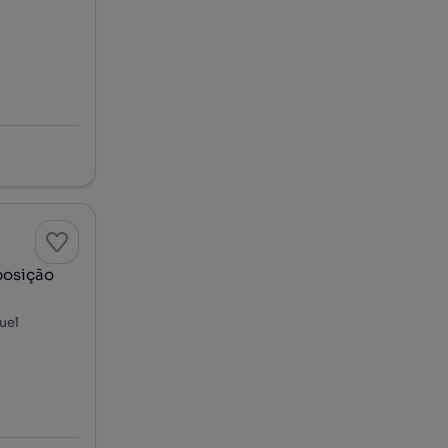
posição
uel