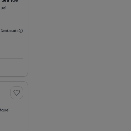
a Grande
guel
Destacado
Miguel