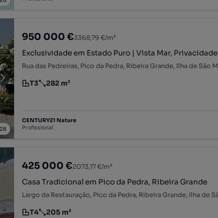
26
950 000 €
3368,79 €/m²
Exclusividade em Estado Puro | Vista Mar, Privacidade
Rua das Pedreiras, Pico da Pedra, Ribeira Grande, Ilha de São 
T3
282 m²
Tipologia
Preço por metro quadrado
CENTURY21 Nature
Profissional
28
425 000 €
2073,17 €/m²
Casa Tradicional em Pico da Pedra, Ribeira Grande
Largo da Restauração, Pico da Pedra, Ribeira Grande, Ilha de 
T4
205 m²
Tipologia
Preço por metro quadrado