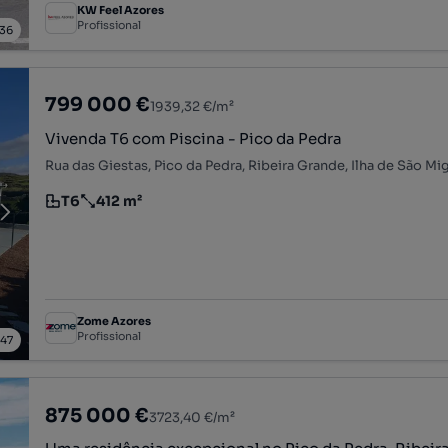
KW Feel Azores
Profissional
36
799 000 €
1939,32 €/m²
Vivenda T6 com Piscina - Pico da Pedra
Rua das Giestas, Pico da Pedra, Ribeira Grande, Ilha de São Mi
T6
412 m²
Tipologia
Preço por metro quadrado
Zome Azores
Profissional
/
47
875 000 €
3723,40 €/m²