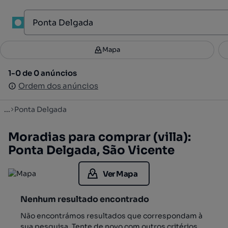
1
Mapa
Mapa
Filtros
Guardar pesquisa
3
1-0 de 0 anúncios
1-0 de 0 anúncios
Ordenar
Ordem dos anúncios
Ordem dos anúncios
...
Ponta Delgada
Moradias para comprar (villa):
Ponta Delgada, São Vicente
Ver Mapa
Nenhum resultado encontrado
Não encontrámos resultados que correspondam à
sua pesquisa. Tente de novo com outros critérios