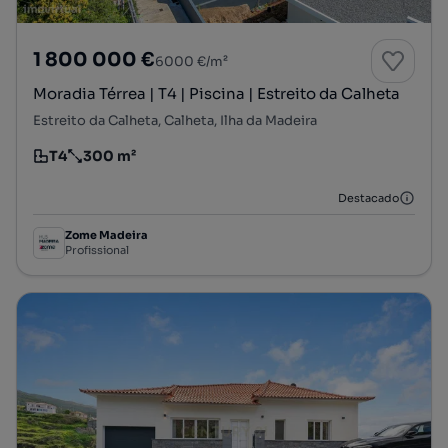
1 800 000 €
6000 €/m²
Moradia Térrea | T4 | Piscina | Estreito da Calheta
Estreito da Calheta, Calheta, Ilha da Madeira
T4
300 m²
Tipologia
Preço por metro quadrado
Destacado
Zome Madeira
Profissional