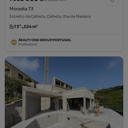
Moradia T3
Estreito da Calheta, Calheta, Ilha da Madeira
T3
224 m²
Tipologia
Preço por metro quadrado
REALTY ONE GROUP PORTUGAL
Profissional