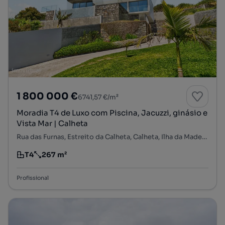
1 800 000 €
6741,57 €/m²
Moradia T4 de Luxo com Piscina, Jacuzzi, ginásio e
Vista Mar | Calheta
Rua das Furnas, Estreito da Calheta, Calheta, Ilha da Madeira
T4
267 m²
Tipologia
Preço por metro quadrado
Profissional