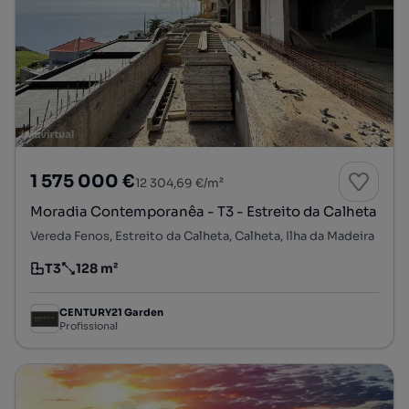
1 575 000 €
12 304,69 €/m²
Moradia Contemporanêa - T3 - Estreito da Calheta
Vereda Fenos, Estreito da Calheta, Calheta, Ilha da Madeira
T3
128 m²
Tipologia
Preço por metro quadrado
CENTURY21 Garden
Profissional