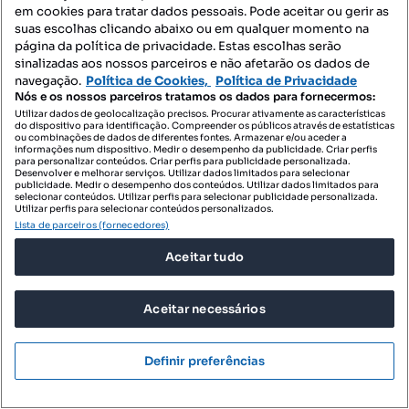
em cookies para tratar dados pessoais. Pode aceitar ou gerir as
suas escolhas clicando abaixo ou em qualquer momento na
página da política de privacidade. Estas escolhas serão
sinalizadas aos nossos parceiros e não afetarão os dados de
navegação.
Política de Cookies,
Política de Privacidade
Nós e os nossos parceiros tratamos os dados para fornecermos:
Utilizar dados de geolocalização precisos. Procurar ativamente as características
do dispositivo para identificação. Compreender os públicos através de estatísticas
2 100 000 €
8898,31 €/m²
ou combinações de dados de diferentes fontes. Armazenar e/ou aceder a
informações num dispositivo. Medir o desempenho da publicidade. Criar perfis
para personalizar conteúdos. Criar perfis para publicidade personalizada.
Exclusiva moradia T3 com vista mar. Uma jóia está
Desenvolver e melhorar serviços. Utilizar dados limitados para selecionar
à sua espera na Calh
publicidade. Medir o desempenho dos conteúdos. Utilizar dados limitados para
selecionar conteúdos. Utilizar perfis para selecionar publicidade personalizada.
Estreito da Calheta, Calheta, Ilha da Madeira
Utilizar perfis para selecionar conteúdos personalizados.
Lista de parceiros (fornecedores)
T3
236 m²
Tipologia
Preço por metro quadrado
Aceitar tudo
Century21 Alameda
Profissional
Aceitar necessários
Definir preferências