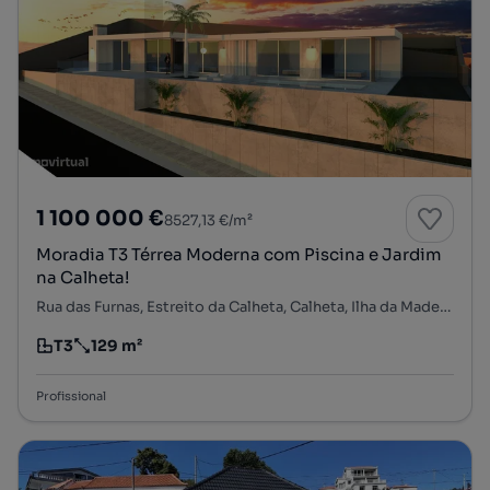
1 100 000 €
8527,13 €/m²
Moradia T3 Térrea Moderna com Piscina e Jardim
na Calheta!
Rua das Furnas, Estreito da Calheta, Calheta, Ilha da Madeira
T3
129 m²
Tipologia
Preço por metro quadrado
Profissional