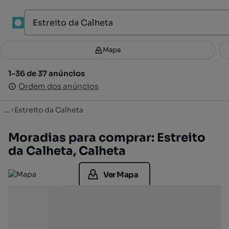
1
Mapa
Mapa
Filtros
Guardar pesquisa
2
1-36 de 37 anúncios
1-36 de 37 anúncios
Ordenar
Ordem dos anúncios
Ordem dos anúncios
...
Estreito da Calheta
Moradias para comprar: Estreito
da Calheta, Calheta
Ver Mapa