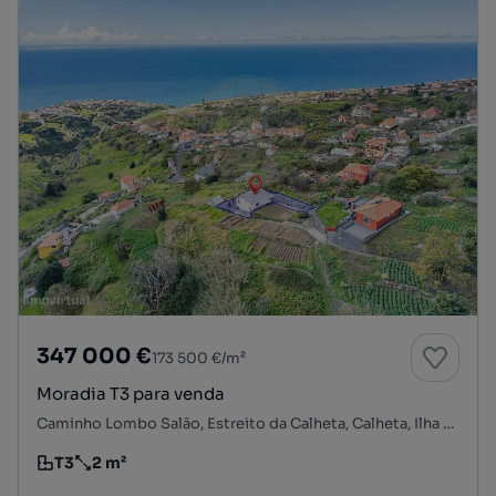
347 000 €
173 500 €/m²
Moradia T3 para venda
Caminho Lombo Salão, Estreito da Calheta, Calheta, Ilha da Madeira
T3
2 m²
Tipologia
Preço por metro quadrado