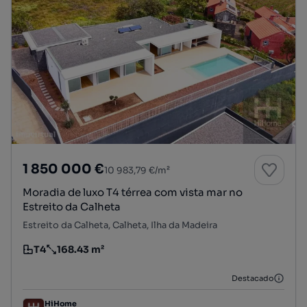
1 850 000 €
10 983,79 €/m²
Moradia de luxo T4 térrea com vista mar no
Estreito da Calheta
Estreito da Calheta, Calheta, Ilha da Madeira
T4
168.43 m²
Tipologia
Preço por metro quadrado
Destacado
HiHome