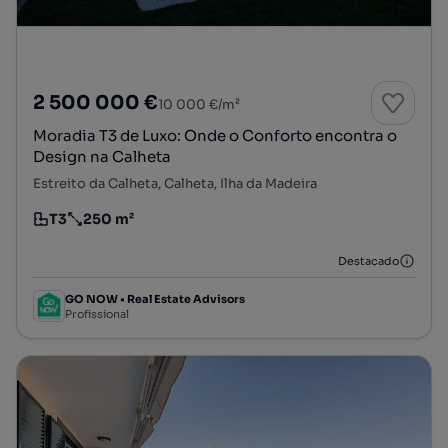
2 500 000 €
10 000 €/m²
Moradia T3 de Luxo: Onde o Conforto encontra o
Design na Calheta
Estreito da Calheta, Calheta, Ilha da Madeira
T3
250 m²
Tipologia
Preço por metro quadrado
Destacado
GO NOW • Real Estate Advisors
Profissional