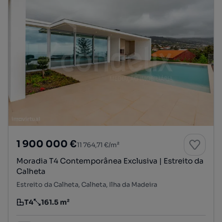
1 900 000 €
11 764,71 €/m²
Moradia T4 Contemporânea Exclusiva | Estreito da
Calheta
Estreito da Calheta, Calheta, Ilha da Madeira
T4
161.5 m²
Tipologia
Preço por metro quadrado