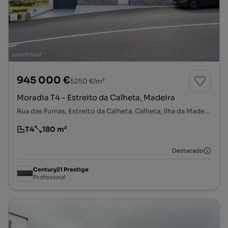
945 000 €
5250 €/m²
Moradia T4 - Estreito da Calheta, Madeira
Rua das Furnas, Estreito da Calheta, Calheta, Ilha da Madeira
T4
180 m²
Tipologia
Preço por metro quadrado
Destacado
Century21 Prestige
Profissional