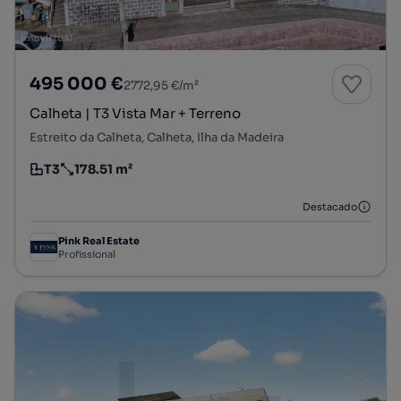
495 000 €
2772,95 €/m²
Calheta | T3 Vista Mar + Terreno
Estreito da Calheta, Calheta, Ilha da Madeira
T3
178.51 m²
Tipologia
Preço por metro quadrado
Destacado
Pink Real Estate
Profissional