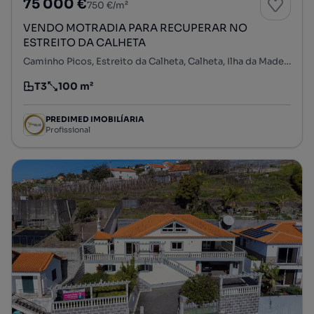
75 000 €
750 €/m²
VENDO MOTRADIA PARA RECUPERAR NO
ESTREITO DA CALHETA
Caminho Picos, Estreito da Calheta, Calheta, Ilha da Madeira
T3
100 m²
Tipologia
Preço por metro quadrado
PREDIMED IMOBILÍARIA
Profissional