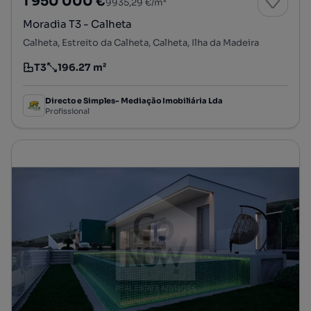
1 950 000 €
9935,29 €/m²
Moradia T3 - Calheta
Calheta, Estreito da Calheta, Calheta, Ilha da Madeira
T3
196.27 m²
Tipologia
Preço por metro quadrado
Directo e Simples- Mediação Imobiliária Lda
Profissional