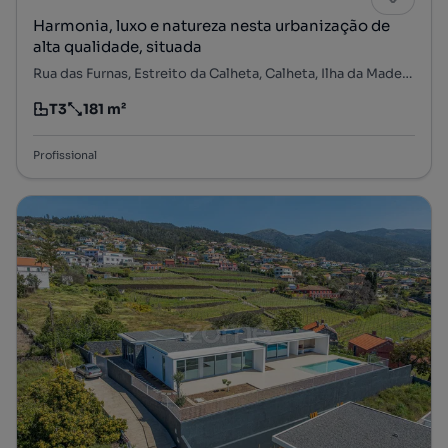
Harmonia, luxo e natureza nesta urbanização de
alta qualidade, situada
Rua das Furnas, Estreito da Calheta, Calheta, Ilha da Madeira
T3
181 m²
Tipologia
Preço por metro quadrado
Profissional