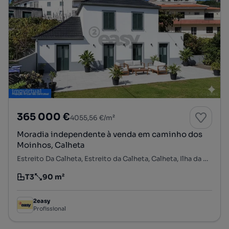
365 000 €
4055,56 €/m²
Moradia independente à venda em caminho dos
Moinhos, Calheta
Estreito Da Calheta, Estreito da Calheta, Calheta, Ilha da Madeira
T3
90 m²
Tipologia
Preço por metro quadrado
2easy
Profissional