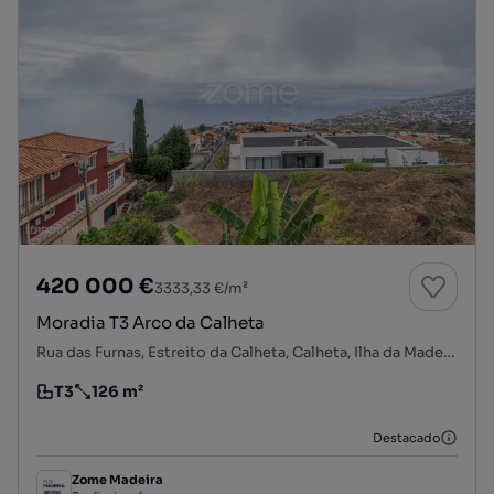
420 000 €
3333,33 €/m²
Moradia T3 Arco da Calheta
Rua das Furnas, Estreito da Calheta, Calheta, Ilha da Madeira
T3
126 m²
Tipologia
Preço por metro quadrado
Destacado
Zome Madeira