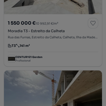
1 550 000 €
10 992,91 €/m²
Moradia T3 - Estreito da Calheta
Rua das Furnas, Estreito da Calheta, Calheta, Ilha da Madeira
T3
141 m²
Tipologia
Preço por metro quadrado
CENTURY21 Garden
Profissional