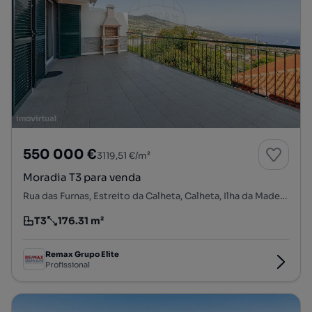
550 000 €
3119,51 €/m²
Moradia T3 para venda
Rua das Furnas, Estreito da Calheta, Calheta, Ilha da Madeira
T3
176.31 m²
Tipologia
Preço por metro quadrado
Remax Grupo Elite
Profissional