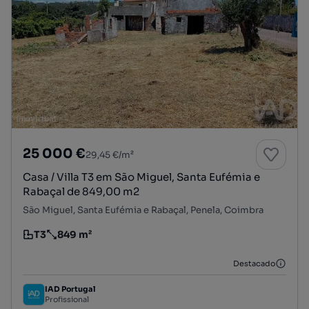
25 000 €
29,45 €/m²
Casa / Villa T3 em São Miguel, Santa Eufémia e
Rabaçal de 849,00 m2
São Miguel, Santa Eufémia e Rabaçal, Penela, Coimbra
T3
849 m²
Tipologia
Preço por metro quadrado
Destacado
IAD Portugal
Profissional