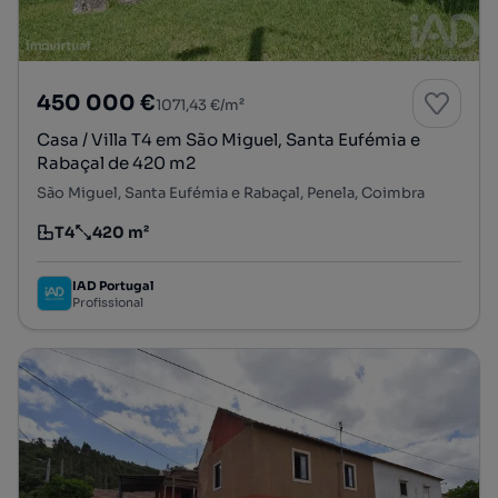
450 000 €
1071,43 €/m²
Casa / Villa T4 em São Miguel, Santa Eufémia e
Rabaçal de 420 m2
São Miguel, Santa Eufémia e Rabaçal, Penela, Coimbra
T4
420 m²
Tipologia
Preço por metro quadrado
IAD Portugal
Profissional