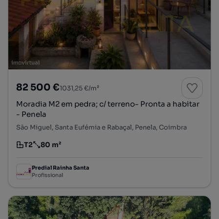
82 500 €
1031,25 €/m²
Moradia M2 em pedra; c/ terreno- Pronta a habitar
- Penela
São Miguel, Santa Eufémia e Rabaçal, Penela, Coimbra
T2
80 m²
Tipologia
Preço por metro quadrado
Predial Rainha Santa
Profissional