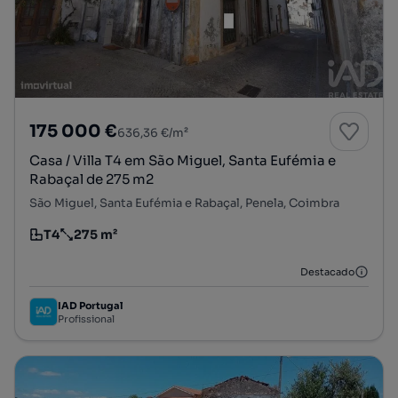
175 000 €
636,36 €/m²
Casa / Villa T4 em São Miguel, Santa Eufémia e
Rabaçal de 275 m2
São Miguel, Santa Eufémia e Rabaçal, Penela, Coimbra
T4
275 m²
Tipologia
Preço por metro quadrado
Destacado
IAD Portugal
Profissional