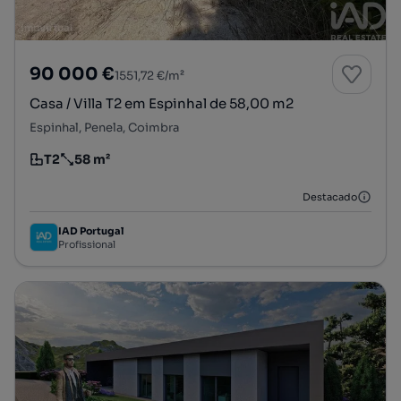
90 000 €
1551,72 €/m²
Casa / Villa T2 em Espinhal de 58,00 m2
Espinhal, Penela, Coimbra
T2
58 m²
Tipologia
Preço por metro quadrado
Destacado
IAD Portugal
Profissional