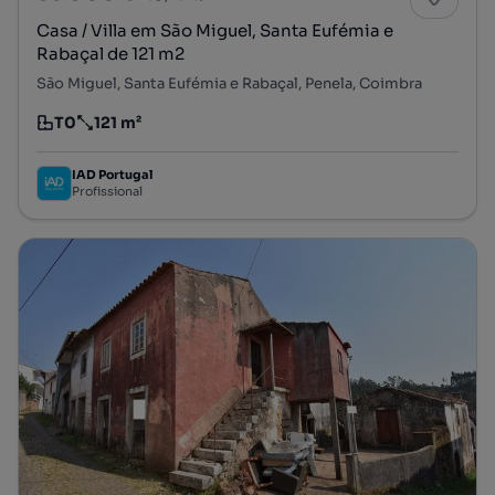
Casa / Villa em São Miguel, Santa Eufémia e
Rabaçal de 121 m2
São Miguel, Santa Eufémia e Rabaçal, Penela, Coimbra
T0
121 m²
Tipologia
Preço por metro quadrado
IAD Portugal
Profissional