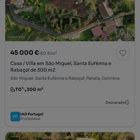
45 000 €
150 €/m²
Casa / Villa em São Miguel, Santa Eufémia e
Rabaçal de 300 m2
São Miguel, Santa Eufémia e Rabaçal, Penela, Coimbra
T0
300 m²
Tipologia
Preço por metro quadrado
Destacado
IAD Portugal
Profissional