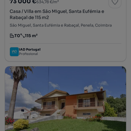
73 000 €
634,78 €/m²
Casa / Villa em São Miguel, Santa Eufémia e
Rabaçal de 115 m2
São Miguel, Santa Eufémia e Rabaçal, Penela, Coimbra
T0
115 m²
Tipologia
Preço por metro quadrado
IAD Portugal
Profissional