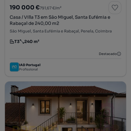
190 000 €
791,67 €/m²
Casa / Villa T3 em São Miguel, Santa Eufémia e
Rabaçal de 240,00 m2
São Miguel, Santa Eufémia e Rabaçal, Penela, Coimbra
T3
240 m²
Tipologia
Preço por metro quadrado
Destacado
IAD Portugal
Profissional