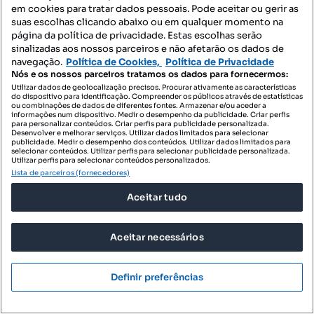
T0
90 m²
em cookies para tratar dados pessoais. Pode aceitar ou gerir as
Tipologia
Preço por metro quadrado
suas escolhas clicando abaixo ou em qualquer momento na
página da política de privacidade. Estas escolhas serão
IAD Portugal
sinalizadas aos nossos parceiros e não afetarão os dados de
Profissional
navegação.
Política de Cookies,
Política de Privacidade
Nós e os nossos parceiros tratamos os dados para fornecermos:
Utilizar dados de geolocalização precisos. Procurar ativamente as características
do dispositivo para identificação. Compreender os públicos através de estatísticas
ou combinações de dados de diferentes fontes. Armazenar e/ou aceder a
informações num dispositivo. Medir o desempenho da publicidade. Criar perfis
para personalizar conteúdos. Criar perfis para publicidade personalizada.
Desenvolver e melhorar serviços. Utilizar dados limitados para selecionar
publicidade. Medir o desempenho dos conteúdos. Utilizar dados limitados para
selecionar conteúdos. Utilizar perfis para selecionar publicidade personalizada.
Utilizar perfis para selecionar conteúdos personalizados.
Lista de parceiros (fornecedores)
Aceitar tudo
Aceitar necessários
Definir preferências
47 500 €
209,25 €/m²