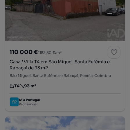
110 000 €
1182,80 €/m²
Casa / Villa T4 em São Miguel, Santa Eufémia e
Rabaçal de 93 m2
São Miguel, Santa Eufémia e Rabaçal, Penela, Coimbra
T4
93 m²
Tipologia
Preço por metro quadrado
IAD Portugal
Profissional