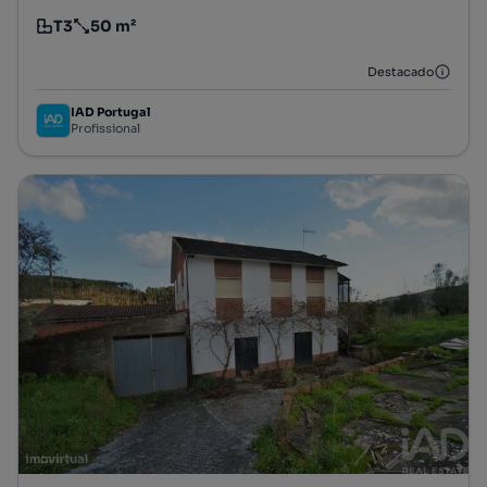
T3
50 m²
Tipologia
Preço por metro quadrado
Destacado
IAD Portugal
Profissional