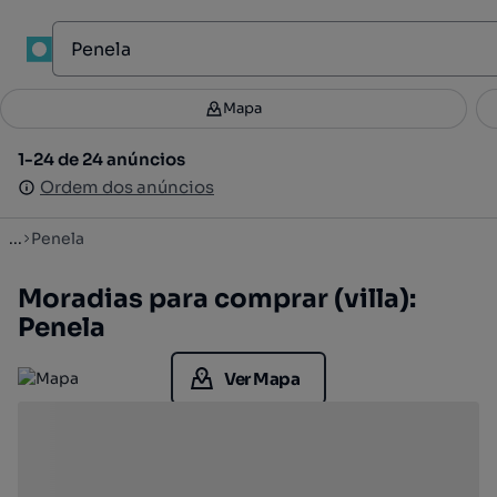
1
Mapa
Mapa
Filtros
Guardar pesquisa
3
1-24 de 24 anúncios
1-24 de 24 anúncios
Ordenar
Ordem dos anúncios
Ordem dos anúncios
...
Penela
Moradias para comprar (villa):
Penela
Ver Mapa