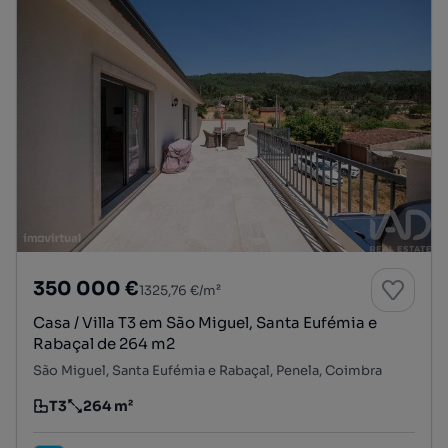
350 000 €
1325,76 €/m²
Casa / Villa T3 em São Miguel, Santa Eufémia e
Rabaçal de 264 m2
São Miguel, Santa Eufémia e Rabaçal, Penela, Coimbra
T3
264 m²
Tipologia
Preço por metro quadrado