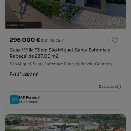
296 000 €
1031,36 €/m²
Casa / Villa T3 em São Miguel, Santa Eufémia e
Rabaçal de 287,00 m2
São Miguel, Santa Eufémia e Rabaçal, Penela, Coimbra
T3
287 m²
Tipologia
Preço por metro quadrado
Destacado
IAD Portugal
Profissional