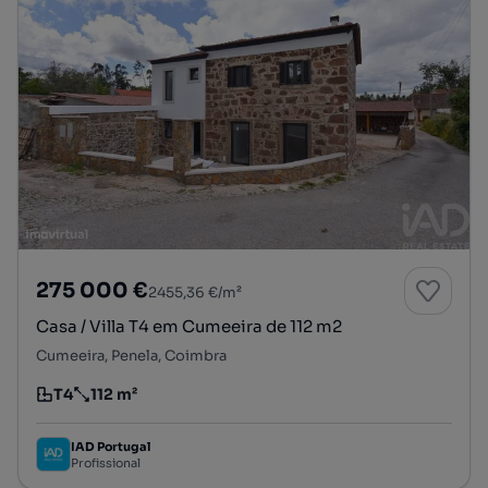
275 000 €
2455,36 €/m²
Casa / Villa T4 em Cumeeira de 112 m2
Cumeeira, Penela, Coimbra
T4
112 m²
Tipologia
Preço por metro quadrado
IAD Portugal
Profissional