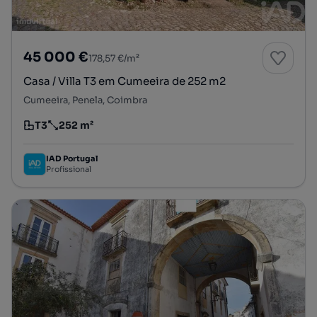
45 000 €
178,57 €/m²
Casa / Villa T3 em Cumeeira de 252 m2
Cumeeira, Penela, Coimbra
T3
252 m²
Tipologia
Preço por metro quadrado
IAD Portugal
Profissional