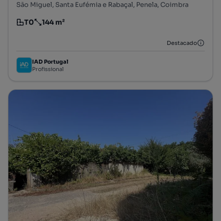
São Miguel, Santa Eufémia e Rabaçal, Penela, Coimbra
T0
144 m²
Tipologia
Preço por metro quadrado
Destacado
IAD Portugal
Profissional