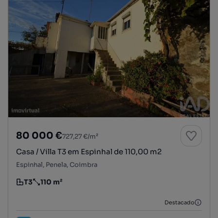
80 000 €
727,27 €/m²
Casa / Villa T3 em Espinhal de 110,00 m2
Espinhal, Penela, Coimbra
T3
110 m²
Tipologia
Preço por metro quadrado
Destacado