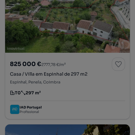
825 000 €
2777,78 €/m²
Casa / Villa em Espinhal de 297 m2
Espinhal, Penela, Coimbra
T0
297 m²
Tipologia
Preço por metro quadrado
IAD Portugal
Profissional