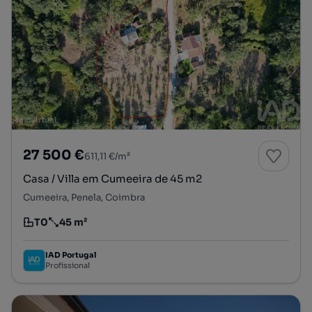
27 500 €
611,11 €/m²
Casa / Villa em Cumeeira de 45 m2
Cumeeira, Penela, Coimbra
T0
45 m²
Tipologia
Preço por metro quadrado
IAD Portugal
Profissional