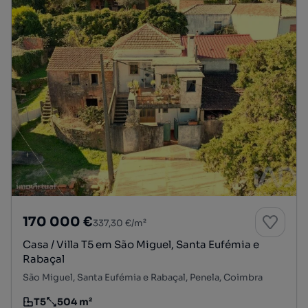
170 000 €
337,30 €/m²
Casa / Villa T5 em São Miguel, Santa Eufémia e
Rabaçal
São Miguel, Santa Eufémia e Rabaçal, Penela, Coimbra
T5
504 m²
Tipologia
Preço por metro quadrado