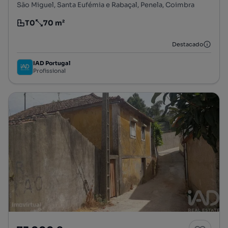
São Miguel, Santa Eufémia e Rabaçal, Penela, Coimbra
T0
70 m²
Tipologia
Preço por metro quadrado
Destacado
IAD Portugal
Profissional