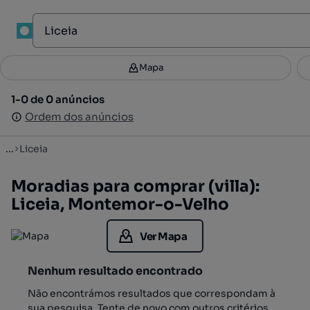
1
Mapa
Mapa
Filtros
Guardar pesquisa
3
1-0 de 0 anúncios
1-0 de 0 anúncios
Ordenar
Ordem dos anúncios
Ordem dos anúncios
...
Liceia
Moradias para comprar (villa):
Liceia, Montemor-o-Velho
Ver Mapa
Nenhum resultado encontrado
Não encontrámos resultados que correspondam à
sua pesquisa. Tente de novo com outros critérios