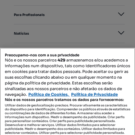
Para Profissionais
Notícias
PORTAIS
Preocupamo-nos com a sua privacidade
Nós e os nossos parceiros
429
armazenamos e/ou acedemos a
informações num dispositivo, tais como identificadores únicos
Mapa do Site
em cookies para tratar dados pessoais. Pode aceitar ou gerir as
suas escolhas clicando abaixo ou em qualquer momento na
página da política de privacidade. Estas escolhas serão
sinalizadas aos nossos parceiros e não afetarão os dados de
Contacte-nos
navegação.
Política de Cookies,
Política de Privacidade
Nós e os nossos parceiros tratamos os dados para fornecermos:
Utilizar dados de geolocalização precisos. Procurar ativamente as características
do dispositivo para identificação. Compreender os públicos através de estatísticas
SIGA-NOS:
ou combinações de dados de diferentes fontes. Armazenar e/ou aceder a
informações num dispositivo. Medir o desempenho da publicidade. Criar perfis
para personalizar conteúdos. Criar perfis para publicidade personalizada.
Desenvolver e melhorar serviços. Utilizar dados limitados para selecionar
publicidade. Medir o desempenho dos conteúdos. Utilizar dados limitados para
selecionar conteúdos. Utilizar perfis para selecionar publicidade personalizada.
DESCARREGAR NA: