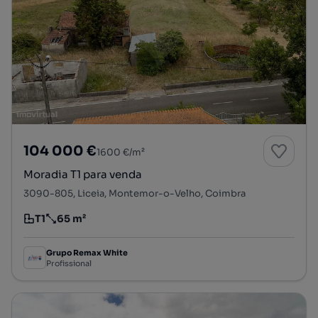
104 000 €
1600 €/m²
Moradia T1 para venda
3090-805, Liceia, Montemor-o-Velho, Coimbra
T1
65 m²
Tipologia
Preço por metro quadrado
Grupo Remax White
Profissional