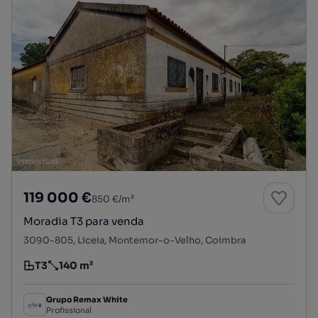
119 000 €
850 €/m²
Moradia T3 para venda
3090-805, Liceia, Montemor-o-Velho, Coimbra
T3
140 m²
Tipologia
Preço por metro quadrado
Grupo Remax White
Profissional