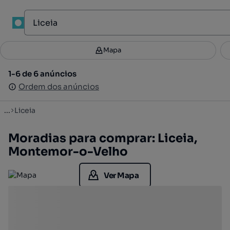
1
Mapa
Mapa
Filtros
Guardar pesquisa
2
1-6 de 6 anúncios
1-6 de 6 anúncios
Ordenar
Ordem dos anúncios
Ordem dos anúncios
...
Liceia
Moradias para comprar: Liceia,
Montemor-o-Velho
Ver Mapa