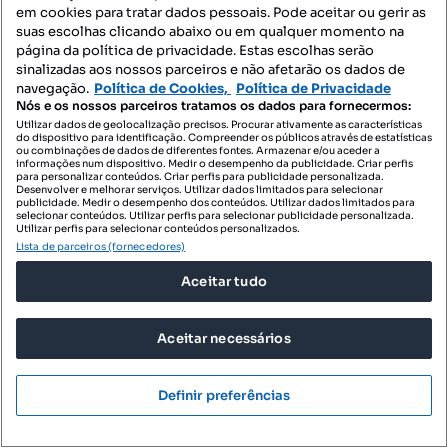
Mapa do Site
em cookies para tratar dados pessoais. Pode aceitar ou gerir as
suas escolhas clicando abaixo ou em qualquer momento na
página da política de privacidade. Estas escolhas serão
sinalizadas aos nossos parceiros e não afetarão os dados de
Contacte-nos
navegação.
Política de Cookies,
Política de Privacidade
Nós e os nossos parceiros tratamos os dados para fornecermos:
Utilizar dados de geolocalização precisos. Procurar ativamente as características
do dispositivo para identificação. Compreender os públicos através de estatísticas
SIGA-NOS:
ou combinações de dados de diferentes fontes. Armazenar e/ou aceder a
informações num dispositivo. Medir o desempenho da publicidade. Criar perfis
para personalizar conteúdos. Criar perfis para publicidade personalizada.
Desenvolver e melhorar serviços. Utilizar dados limitados para selecionar
publicidade. Medir o desempenho dos conteúdos. Utilizar dados limitados para
selecionar conteúdos. Utilizar perfis para selecionar publicidade personalizada.
DESCARREGAR NA:
Utilizar perfis para selecionar conteúdos personalizados.
Lista de parceiros (fornecedores)
Aceitar tudo
Aceitar necessários
© 2026 Imovirtual.com, OLX Portugal, S.A.
TERMOS DE UTILIZAÇÃO
Definir preferências
POLÍTICA DE PRIVACIDADE
CONFIGURAÇÕES DE PRIVACIDADE