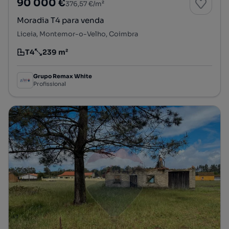
90 000 €
376,57 €/m²
Moradia T4 para venda
Liceia, Montemor-o-Velho, Coimbra
T4
239 m²
Tipologia
Preço por metro quadrado
Grupo Remax White
Profissional