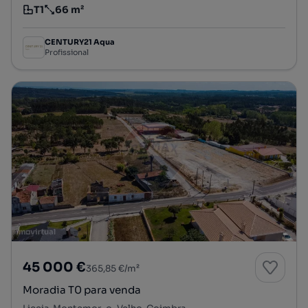
T1
66 m²
Tipologia
Preço por metro quadrado
CENTURY21 Aqua
Profissional
45 000 €
365,85 €/m²
Moradia T0 para venda