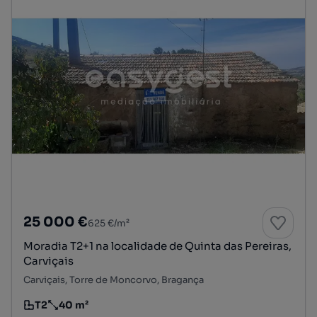
25 000 €
625 €/m²
Moradia T2+1 na localidade de Quinta das Pereiras,
Carviçais
Carviçais, Torre de Moncorvo, Bragança
T2
40 m²
Tipologia
Preço por metro quadrado