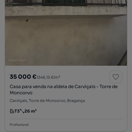
35 000 €
1346,15 €/m²
Casa para venda na aldeia de Carviçais - Torre de
Moncorvo
Carviçais, Torre de Moncorvo, Bragança
T3
26 m²
Tipologia
Preço por metro quadrado
Profissional