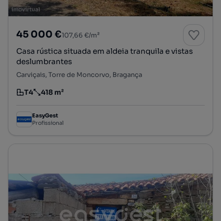
45 000 €
107,66 €/m²
Casa rústica situada em aldeia tranquila e vistas
deslumbrantes
Carviçais, Torre de Moncorvo, Bragança
T4
418 m²
Tipologia
Preço por metro quadrado
EasyGest
Profissional