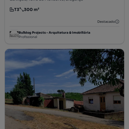
T3
300 m²
Tipologia
Preço por metro quadrado
Destacado
Bulldog Projects - Arquitetura & Imobiliária
Profissional