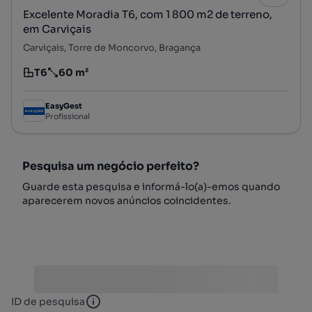
Excelente Moradia T6, com 1 800 m2 de terreno,
em Carviçais
Carviçais, Torre de Moncorvo, Bragança
T6
60 m²
Tipologia
Preço por metro quadrado
EasyGest
Profissional
Pesquisa um negócio perfeito?
Guarde esta pesquisa e informá-lo(a)-emos quando
aparecerem novos anúncios coincidentes.
ID de pesquisa
ID de pesquisa