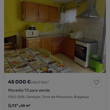
45 000 €
918,37 €/m²
Moradia T2 para venda
5160-069, Carviçais, Torre de Moncorvo, Bragança
T2
49 m²
Tipologia
Preço por metro quadrado