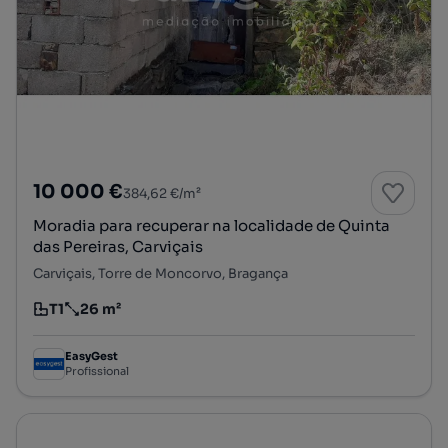
10 000 €
384,62 €/m²
Moradia para recuperar na localidade de Quinta
das Pereiras, Carviçais
Carviçais, Torre de Moncorvo, Bragança
T1
26 m²
Tipologia
Preço por metro quadrado
EasyGest
Profissional