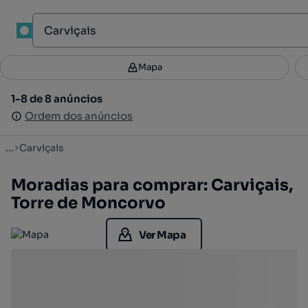
1
Mapa
Mapa
Filtros
Guardar pesquisa
2
1-8 de 8 anúncios
1-8 de 8 anúncios
Ordenar
Ordem dos anúncios
Ordem dos anúncios
...
Carviçais
Moradias para comprar: Carviçais,
Torre de Moncorvo
Ver Mapa