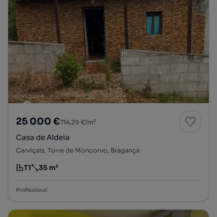
25 000 €
714,29 €/m²
Casa de Aldeia
Carviçais, Torre de Moncorvo, Bragança
T1
35 m²
Tipologia
Preço por metro quadrado
Profissional