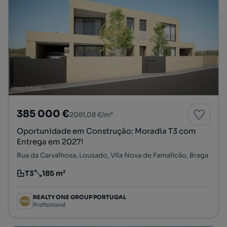
385 000 €
2081,08 €/m²
Oportunidade em Construção: Moradia T3 com
Entrega em 2027!
Rua da Carvalhosa, Lousado, Vila Nova de Famalicão, Braga
T3
185 m²
Tipologia
Preço por metro quadrado
REALTY ONE GROUP PORTUGAL
Profissional