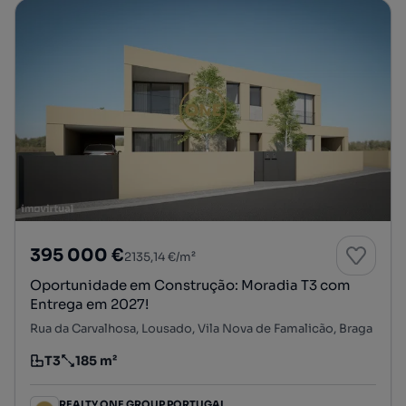
395 000 €
2135,14 €/m²
Oportunidade em Construção: Moradia T3 com
Entrega em 2027!
Rua da Carvalhosa, Lousado, Vila Nova de Famalicão, Braga
T3
185 m²
Tipologia
Preço por metro quadrado
REALTY ONE GROUP PORTUGAL