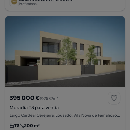
Profissional
395 000 €
1975 €/m²
Moradia T3 para venda
Largo Cardeal Cerejeira, Lousado, Vila Nova de Famalicão, Braga
T3
200 m²
Tipologia
Preço por metro quadrado