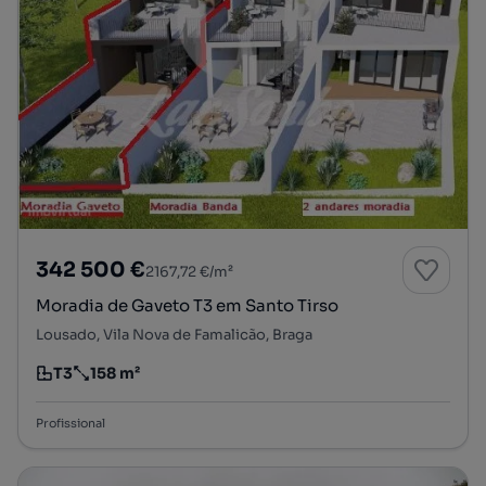
342 500 €
2167,72 €/m²
Moradia de Gaveto T3 em Santo Tirso
Lousado, Vila Nova de Famalicão, Braga
T3
158 m²
Tipologia
Preço por metro quadrado
Profissional