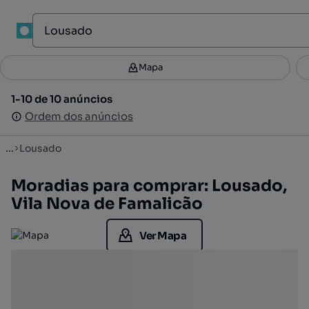
1
Mapa
Mapa
Filtros
Guardar pesquisa
2
1-10 de 10 anúncios
1-10 de 10 anúncios
Ordenar
Ordem dos anúncios
Ordem dos anúncios
...
Lousado
Moradias para comprar: Lousado,
Vila Nova de Famalicão
Ver Mapa