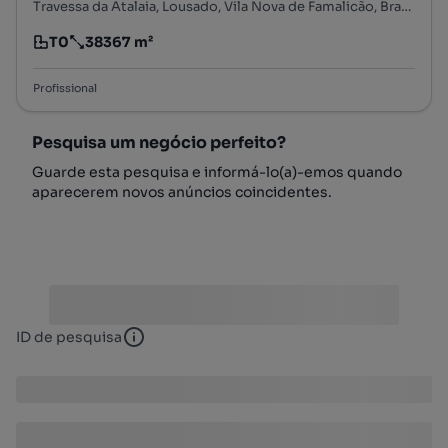
Travessa da Atalaia, Lousado, Vila Nova de Famalicão, Braga
T0
38367 m²
Tipologia
Preço por metro quadrado
Profissional
Pesquisa um negócio perfeito?
Guarde esta pesquisa e informá-lo(a)-emos quando
aparecerem novos anúncios coincidentes.
ID de pesquisa
ID de pesquisa