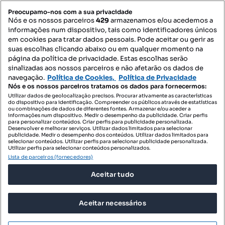
PORTAIS
Preocupamo-nos com a sua privacidade
Nós e os nossos parceiros
429
armazenamos e/ou acedemos a
informações num dispositivo, tais como identificadores únicos
Mapa do Site
em cookies para tratar dados pessoais. Pode aceitar ou gerir as
suas escolhas clicando abaixo ou em qualquer momento na
página da política de privacidade. Estas escolhas serão
sinalizadas aos nossos parceiros e não afetarão os dados de
Contacte-nos
navegação.
Política de Cookies,
Política de Privacidade
Nós e os nossos parceiros tratamos os dados para fornecermos:
Utilizar dados de geolocalização precisos. Procurar ativamente as características
do dispositivo para identificação. Compreender os públicos através de estatísticas
SIGA-NOS:
ou combinações de dados de diferentes fontes. Armazenar e/ou aceder a
informações num dispositivo. Medir o desempenho da publicidade. Criar perfis
para personalizar conteúdos. Criar perfis para publicidade personalizada.
Desenvolver e melhorar serviços. Utilizar dados limitados para selecionar
publicidade. Medir o desempenho dos conteúdos. Utilizar dados limitados para
selecionar conteúdos. Utilizar perfis para selecionar publicidade personalizada.
DESCARREGAR NA:
Utilizar perfis para selecionar conteúdos personalizados.
Lista de parceiros (fornecedores)
Aceitar tudo
Aceitar necessários
© 2026 Imovirtual.com, OLX Portugal, S.A.
TERMOS DE UTILIZAÇÃO