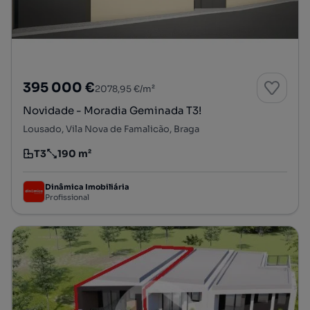
395 000 €
2078,95 €/m²
Novidade - Moradia Geminada T3!
Lousado, Vila Nova de Famalicão, Braga
T3
190 m²
Tipologia
Preço por metro quadrado
Dinâmica Imobiliária
Profissional