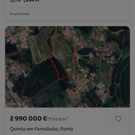
Tipologia
Preço por metro quadrado
Profissional
2 990 000 €
77,93 €/m²
Quinta em Famalicão, Porto