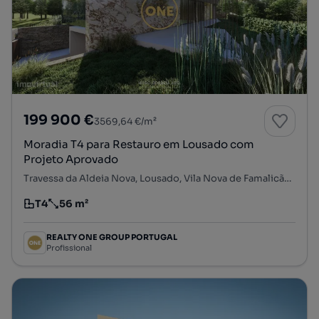
199 900 €
3569,64 €/m²
Moradia T4 para Restauro em Lousado com
Projeto Aprovado
Travessa da Aldeia Nova, Lousado, Vila Nova de Famalicão, Braga
T4
56 m²
Tipologia
Preço por metro quadrado
REALTY ONE GROUP PORTUGAL
Profissional