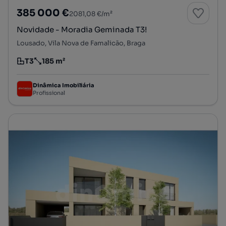
385 000 €
2081,08 €/m²
Novidade - Moradia Geminada T3!
Lousado, Vila Nova de Famalicão, Braga
T3
185 m²
Tipologia
Preço por metro quadrado
Dinâmica Imobiliária
Profissional