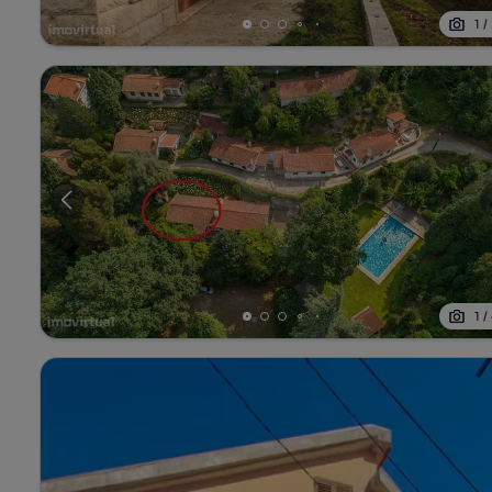
1
/
1
/