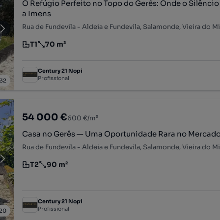
O Refúgio Perfeito no Topo do Gerês: Onde o Silênci
a Imens
Rua de Fundevila - Aldeia e Fundevila, Salamonde, Vieira do M
T1
70 m²
Tipologia
Preço por metro quadrado
Century 21 Nopi
Profissional
32
54 000 €
600 €/m²
Casa no Gerês — Uma Oportunidade Rara no Mercad
Rua de Fundevila - Aldeia e Fundevila, Salamonde, Vieira do M
T2
90 m²
Tipologia
Preço por metro quadrado
Century 21 Nopi
Profissional
20