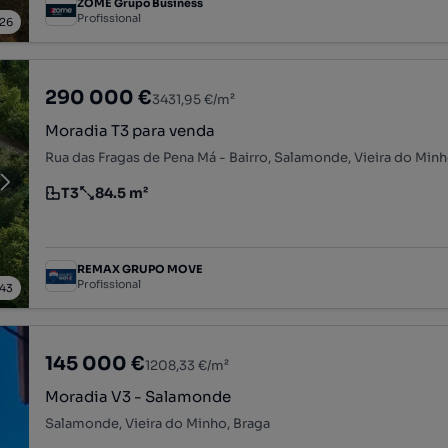
ZOME Grupo Business
Profissional
26
290 000 €
3431,95 €/m²
Moradia T3 para venda
Rua das Fragas de Pena Má - Bairro, Salamonde, Vieira do Minh
T3
84.5 m²
Tipologia
Preço por metro quadrado
REMAX GRUPO MOVE
Profissional
43
145 000 €
1208,33 €/m²
Moradia V3 - Salamonde
Salamonde, Vieira do Minho, Braga