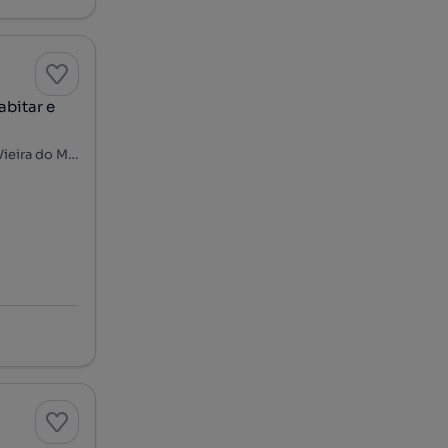
abitar e
Rua Central de Salamonde - Alamela e Além Rio, Salamonde, Vieira do Minho, Braga