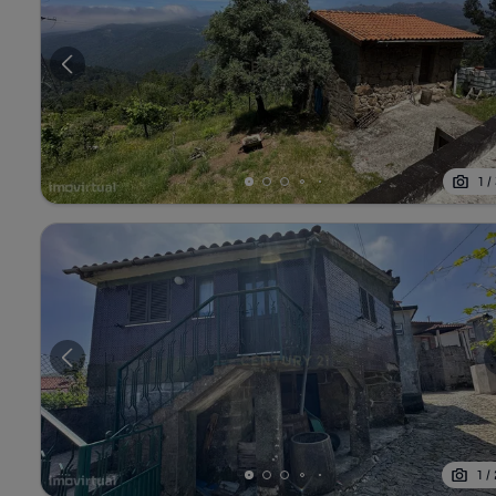
1
/
1
/