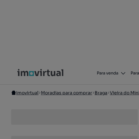
Para venda
Para
Imovirtual
Moradias para comprar
Braga
Vieira do Mi