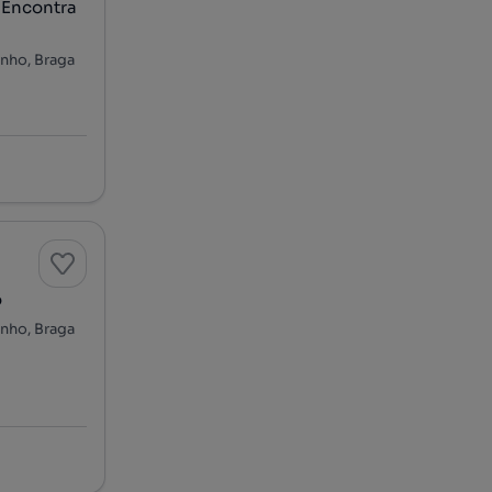
o Encontra
inho, Braga
o
inho, Braga