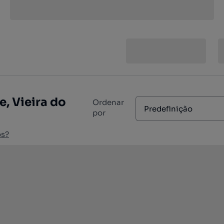
, Vieira do
Ordenar
Predefinição
por
os?