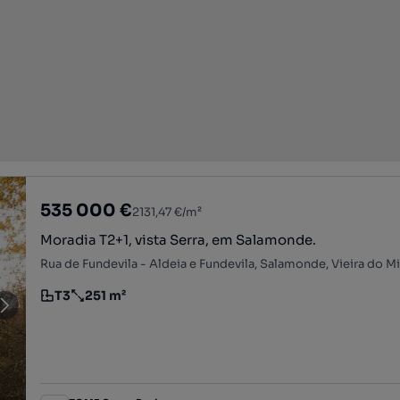
535 000 €
2131,47 €/m²
Moradia T2+1, vista Serra, em Salamonde.
Rua de Fundevila - Aldeia e Fundevila, Salamonde, Vieira do M
T3
251 m²
Tipologia
Preço por metro quadrado