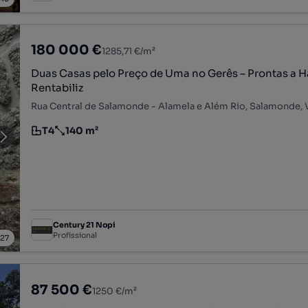
180 000 €
1285,71 €/m²
Duas Casas pelo Preço de Uma no Gerês – Prontas a H
Rentabiliz
T4
140 m²
Tipologia
Preço por metro quadrado
Century 21 Nopi
Profissional
/
27
87 500 €
1250 €/m²