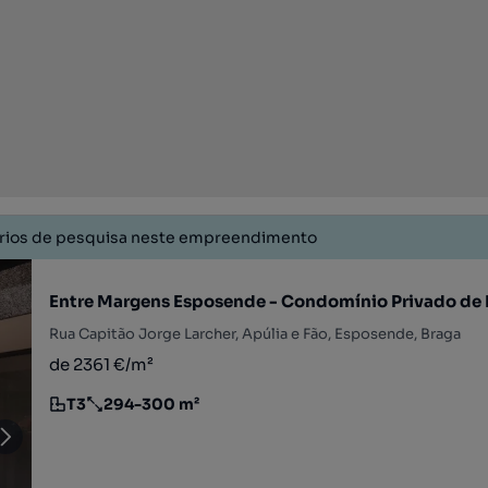
érios de pesquisa neste empreendimento
Entre Margens Esposende - Condomínio Privado de
Rua Capitão Jorge Larcher, Apúlia e Fão, Esposende, Braga
de 2361 €/m²
T3
294-300 m²
Tipologia
Preço por metro quadrado