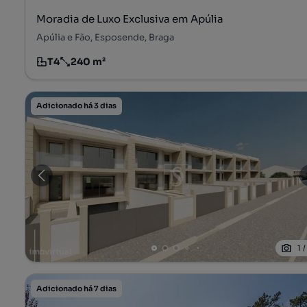
Moradia de Luxo Exclusiva em Apúlia
Apúlia e Fão, Esposende, Braga
T4
240 m²
Tipologia
Preço por metro quadrado
Adicionado há 3 dias
1
Adicionado há 7 dias