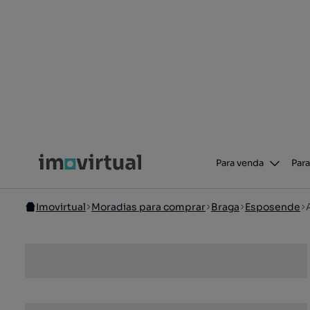
Para venda
Para
Imovirtual
Moradias para comprar
Braga
Esposende