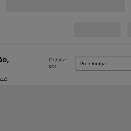
ão,
Ordenar
Predefinição
por
os?