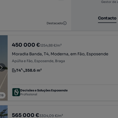
Gestor de 
Contacto
Destacado
450 000 €
1254,88 €/m²
Moradia Banda, T4, Moderna, em Fão, Esposende
Apúlia e Fão, Esposende, Braga
T4
358.6 m²
Tipologia
Preço por metro quadrado
Decisões e Soluções Esposende
Profissional
/
19
565 000 €
3304,09 €/m²