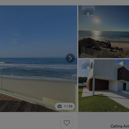
1
/
36
Celina An