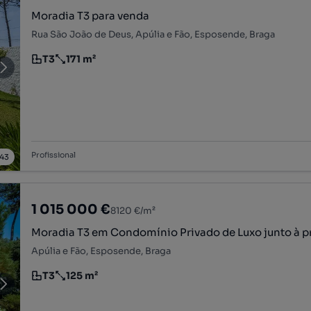
Moradia T3 para venda
Rua São João de Deus, Apúlia e Fão, Esposende, Braga
T3
171 m²
Tipologia
Preço por metro quadrado
Profissional
43
1 015 000 €
8120 €/m²
Moradia T3 em Condomínio Privado de Luxo junto à p
Apúlia e Fão, Esposende, Braga
T3
125 m²
Tipologia
Preço por metro quadrado