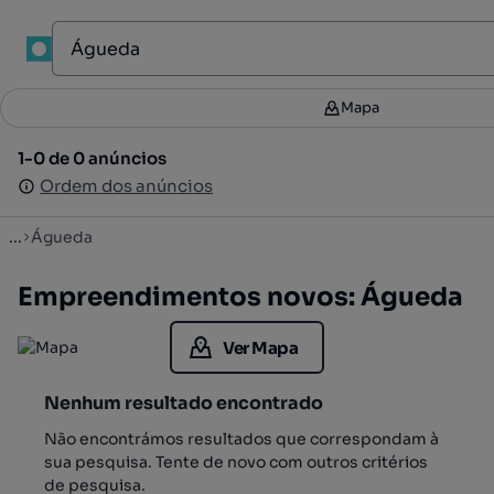
1
Mapa
Mapa
Filtros
2
1-0 de 0 anúncios
1-0 de 0 anúncios
Ordenar
Ordem dos anúncios
Ordem dos anúncios
...
Águeda
Empreendimentos novos: Águeda
Ver Mapa
Nenhum resultado encontrado
Não encontrámos resultados que correspondam à
sua pesquisa. Tente de novo com outros critérios
de pesquisa.