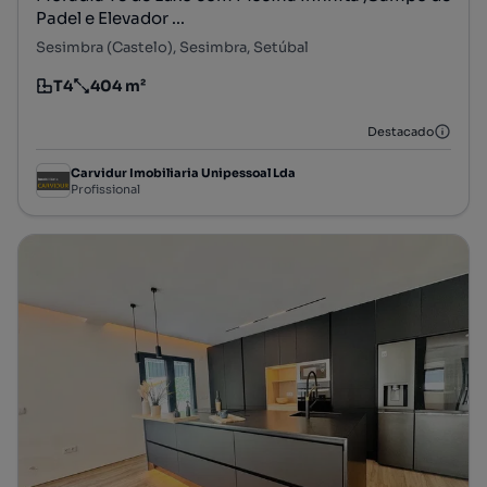
Padel e Elevador ...
Sesimbra (Castelo), Sesimbra, Setúbal
T4
404 m²
Tipologia
Preço por metro quadrado
Destacado
Carvidur Imobiliaria Unipessoal Lda
Profissional