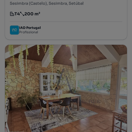
Sesimbra (Castelo), Sesimbra, Setúbal
T4
200 m²
Tipologia
Preço por metro quadrado
IAD Portugal
Profissional