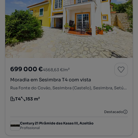
699 000 €
4568,63 €/m²
Moradia em Sesimbra T4 com vista
Rua Fonte do Covão, Sesimbra (Castelo), Sesimbra, Setúbal
T4
153 m²
Tipologia
Preço por metro quadrado
Destacado
Century 21 Pirâmide das Kasas III, Azeitão
Profissional