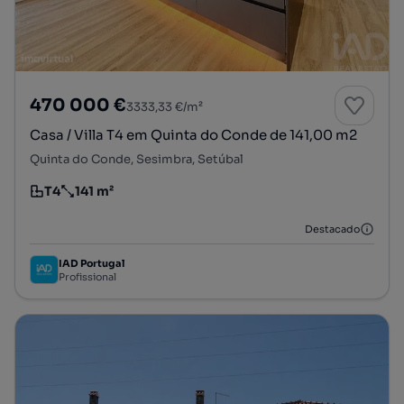
470 000 €
3333,33 €/m²
Casa / Villa T4 em Quinta do Conde de 141,00 m2
Quinta do Conde, Sesimbra, Setúbal
T4
141 m²
Tipologia
Preço por metro quadrado
Destacado
IAD Portugal
Profissional