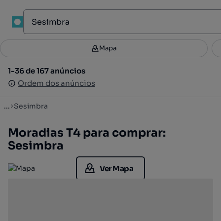
1
Mapa
Mapa
Filtros
Guardar pesquisa
3
1-36 de 167 anúncios
1-36 de 167 anúncios
Ordenar
Ordem dos anúncios
Ordem dos anúncios
...
Sesimbra
Moradias T4 para comprar:
Sesimbra
Ver Mapa