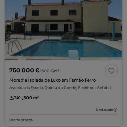
750 000 €
2500 €/m²
Moradia Isolada de Luxo em Fernão Ferro
Avenida da Escola, Quinta do Conde, Sesimbra, Setúbal
T4
300 m²
Tipologia
Preço por metro quadrado
Destacado
Oferta privada