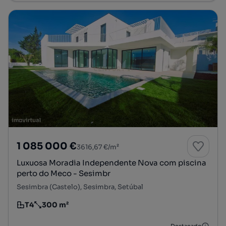
1 085 000 €
3616,67 €/m²
Luxuosa Moradia Independente Nova com piscina
perto do Meco - Sesimbr
Sesimbra (Castelo), Sesimbra, Setúbal
T4
300 m²
Tipologia
Preço por metro quadrado