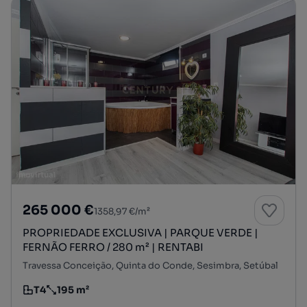
265 000 €
1358,97 €/m²
PROPRIEDADE EXCLUSIVA | PARQUE VERDE |
FERNÃO FERRO / 280 m² | RENTABI
Travessa Conceição, Quinta do Conde, Sesimbra, Setúbal
T4
195 m²
Tipologia
Preço por metro quadrado