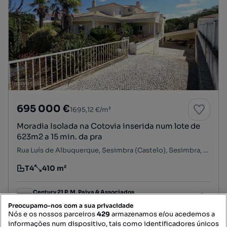
695 000 €
1695,12 €/m²
Moradia Isolada na Cotovia inserida num lote de
623m2 a 15 min. da pra
Rua Luís de Albuquerque, Sesimbra (Castelo), Sesimbra, Setúbal
T4
410 m²
Tipologia
Preço por metro quadrado
Century 21 P. M. Paiva & Associados
Profissional
Preocupamo-nos com a sua privacidade
Nós e os nossos parceiros
429
armazenamos e/ou acedemos a
informações num dispositivo, tais como identificadores únicos