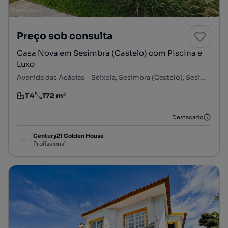
Preço sob consulta
Casa Nova em Sesimbra (Castelo) com Piscina e
Luxo
Avenida das Acácias - Seixola, Sesimbra (Castelo), Sesimbra, Setúbal
T4
172 m²
Tipologia
Preço por metro quadrado
Destacado
Century21 Golden House
Profissional