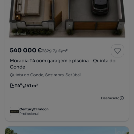
540 000 €
3829,79 €/m²
Moradia T4 com garagem e piscina - Quinta do
Conde
Quinta do Conde, Sesimbra, Setúbal
T4
141 m²
Tipologia
Preço por metro quadrado
Destacado
Century21 Falcon
Profissional