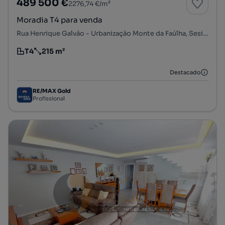
489 500 €
2276,74 €/m²
Moradia T4 para venda
Rua Henrique Galvão - Urbanização Monte da Faúlha, Sesimbra (Castelo), Sesimbra, Setúbal
T4
215 m²
Tipologia
Preço por metro quadrado
Destacado
RE/MAX Gold
Profissional