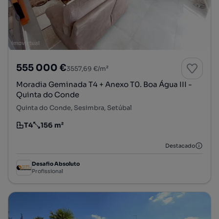
555 000 €
3557,69 €/m²
Moradia Geminada T4 + Anexo T0. Boa Água III -
Quinta do Conde
Quinta do Conde, Sesimbra, Setúbal
T4
156 m²
Tipologia
Preço por metro quadrado
Destacado
Desafio Absoluto
Profissional