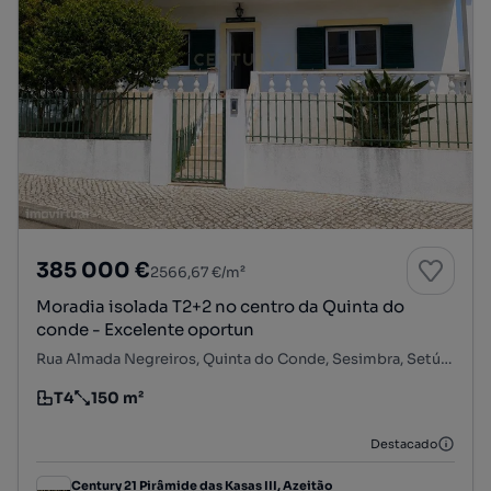
385 000 €
2566,67 €/m²
Moradia isolada T2+2 no centro da Quinta do
conde - Excelente oportun
Rua Almada Negreiros, Quinta do Conde, Sesimbra, Setúbal
T4
150 m²
Tipologia
Preço por metro quadrado
Destacado
Century 21 Pirâmide das Kasas III, Azeitão