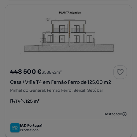
448 500 €
3588 €/m²
Casa / Villa T4 em Fernão Ferro de 125,00 m2
Pinhal do General, Fernão Ferro, Seixal, Setúbal
T4
125 m²
Tipologia
Preço por metro quadrado
Destacado
IAD Portugal
Profissional