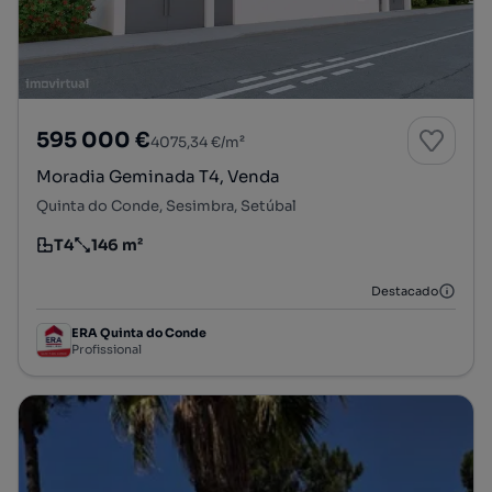
595 000 €
4075,34 €/m²
Moradia Geminada T4, Venda
Quinta do Conde, Sesimbra, Setúbal
T4
146 m²
Tipologia
Preço por metro quadrado
Destacado
ERA Quinta do Conde
Profissional