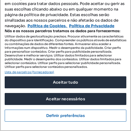
em cookies para tratar dados pessoais. Pode aceitar ou gerir as
suas escolhas clicando abaixo ou em qualquer momento na
página da política de privacidade. Estas escolhas serão
sinalizadas aos nossos parceiros e não afetarão os dados de
navegação.
Política de Cookies,
Política de Privacidade
Nós e os nossos parceiros tratamos os dados para fornecermos:
Utilizar dados de geolocalização precisos. Procurar ativamente as características
do dispositivo para identificação. Compreender os públicos através de estatísticas
ou combinações de dados de diferentes fontes. Armazenar e/ou aceder a
informações num dispositivo. Medir o desempenho da publicidade. Criar perfis
para personalizar conteúdos. Criar perfis para publicidade personalizada.
Desenvolver e melhorar serviços. Utilizar dados limitados para selecionar
publicidade. Medir o desempenho dos conteúdos. Utilizar dados limitados para
selecionar conteúdos. Utilizar perfis para selecionar publicidade personalizada.
Utilizar perfis para selecionar conteúdos personalizados.
Lista de parceiros (fornecedores)
Aceitar tudo
410 000 €
2733,33 €/m²
Moradia Isolada T4 com Potencial de
Aceitar necessários
Personalização – Quinta do Cond...
Rua Latino Coelho, Quinta do Conde, Sesimbra, Setúbal
Definir preferências
T4
150 m²
Tipologia
Preço por metro quadrado