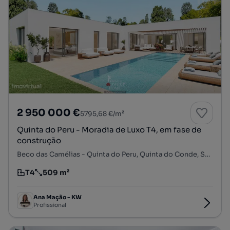
2 950 000 €
5795,68 €/m²
Quinta do Peru - Moradia de Luxo T4, em fase de
construção
Beco das Camélias - Quinta do Peru, Quinta do Conde, Sesimbra, Setúbal
T4
509 m²
Tipologia
Preço por metro quadrado
Ana Mação - KW
Profissional