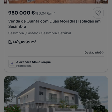
950 000 €
190,04 €/m²
Venda de Quinta com Duas Moradias Isoladas em
Sesimbra
Sesimbra (Castelo), Sesimbra, Setúbal
T4
4999 m²
Tipologia
Preço por metro quadrado
Destacado
Alexandre Albuquerque
Profissional