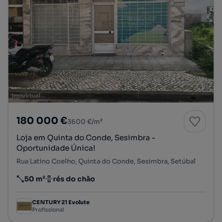
180 000 €
3600 €/m²
Loja em Quinta do Conde, Sesimbra -
Oportunidade Única!
Rua Latino Coelho, Quinta do Conde, Sesimbra, Setúbal
50 m²
rés do chão
Preço por metro quadrado
Andar
CENTURY 21 Evolute
Profissional