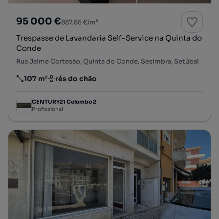
95 000 €
887,85 €/m²
Trespasse de Lavandaria Self-Service na Quinta do
Conde
Rua Jaime Cortesão, Quinta do Conde, Sesimbra, Setúbal
107 m²
rés do chão
Preço por metro quadrado
Andar
CENTURY21 Colombo 2
Profissional