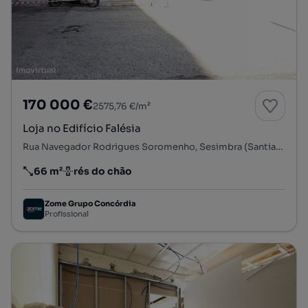
170 000 €
2575,76 €/m²
Loja no Edifício Falésia
Rua Navegador Rodrigues Soromenho, Sesimbra (Santiago), Sesimbra, Setúbal
66 m²
rés do chão
Preço por metro quadrado
Andar
Zome Grupo Concórdia
Profissional