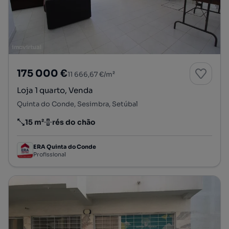
175 000 €
11 666,67 €/m²
Loja 1 quarto, Venda
Quinta do Conde, Sesimbra, Setúbal
15 m²
rés do chão
Preço por metro quadrado
Andar
ERA Quinta do Conde
Profissional