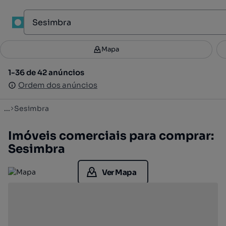
1
Mapa
Mapa
Filtros
Guardar pesquisa
2
1-36 de 42 anúncios
1-36 de 42 anúncios
Ordenar
Ordem dos anúncios
Ordem dos anúncios
...
Sesimbra
Imóveis comerciais para comprar:
Sesimbra
Ver Mapa