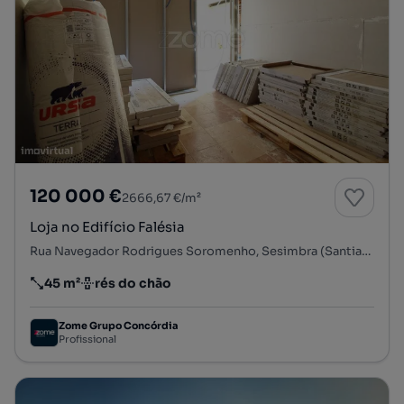
120 000 €
2666,67 €/m²
Loja no Edifício Falésia
Rua Navegador Rodrigues Soromenho, Sesimbra (Santiago), Sesimbra, Setúbal
45 m²
rés do chão
Preço por metro quadrado
Andar
Zome Grupo Concórdia
Profissional