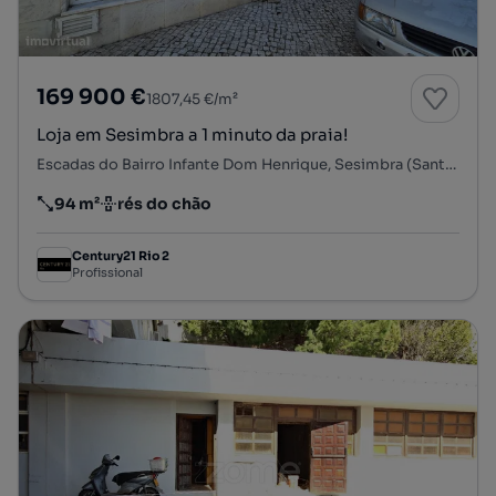
169 900 €
1807,45 €/m²
Loja em Sesimbra a 1 minuto da praia!
Escadas do Bairro Infante Dom Henrique, Sesimbra (Santiago), Sesimbra, Setúbal
94 m²
rés do chão
Preço por metro quadrado
Andar
Century21 Rio 2
Profissional