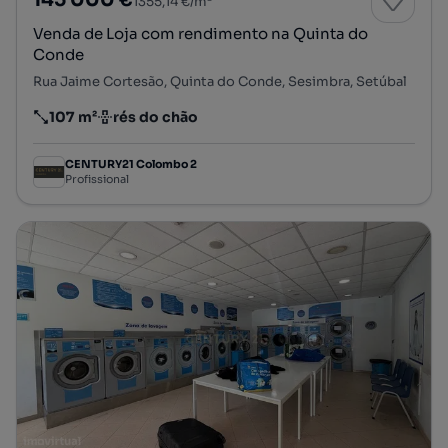
145 000 €
1355,14 €/m²
Venda de Loja com rendimento na Quinta do
Conde
Rua Jaime Cortesão, Quinta do Conde, Sesimbra, Setúbal
107 m²
rés do chão
Preço por metro quadrado
Andar
CENTURY21 Colombo 2
Profissional