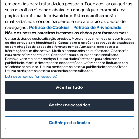
em cookies para tratar dados pessoais. Pode aceitar ou gerir as
suas escolhas clicando abaixo ou em qualquer momento na
página da política de privacidade. Estas escolhas serão
sinalizadas aos nossos parceiros e não afetarão os dados de
navegação.
Política de Cookies,
Política de Privacidade
Nós e os nossos parceiros tratamos os dados para fornecermos:
Utilizar dados de geolocalização precisos. Procurar ativamente as características
do dispositivo para identificação. Compreender os públicos através de estatísticas
ou combinações de dados de diferentes fontes. Armazenar e/ou aceder a
informações num dispositivo. Medir o desempenho da publicidade. Criar perfis
para personalizar conteúdos. Criar perfis para publicidade personalizada.
Desenvolver e melhorar serviços. Utilizar dados limitados para selecionar
publicidade. Medir o desempenho dos conteúdos. Utilizar dados limitados para
85 000 €
772,73 €/m²
selecionar conteúdos. Utilizar perfis para selecionar publicidade personalizada.
Utilizar perfis para selecionar conteúdos personalizados.
Trespasse Restaurante Bar e Petisqueira- QUINTA
Lista de parceiros (fornecedores)
DO CONDE
Aceitar tudo
Rua Esperança, Quinta do Conde, Sesimbra, Setúbal
110 m²
rés do chão
Preço por metro quadrado
Andar
Aceitar necessários
Century 21 P. M. Paiva & Associados
Profissional
Definir preferências